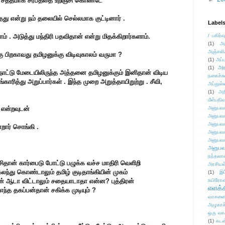
 சத்தமாக சர்பத்தை உறிஞ்சி கொண்டே
்தது என்று நம் தலையில் செல்லமாக குட்டினார் .
Label
ியாம் . அடுத்து மந்திரி பதவிதான் என்று மிதக்கிறார்களாம்.
/ பகிர்வ
(1)
அ
அஞ்சலி
ு பிறகாவது தமிழனுக்கு விடிவுகாலம் வருமா ?
(1)
அப்ப
அர
(1)
ாநாட்டு மேடையிலிருந்த அத்தனை தமிழனுக்கும் இனிதான் விடிய
நகைச்ச
காரித்து அறுப்பார்கள் . இந்த முறை அறுத்தாயிறுற்று . சீவி,
அப்துல்
(1)
அற
மீள்பதிவ
ே என்றவுடன்
அனுபவக
அனுபவக
அனுபவக
றார் சொங்கி .
அனுபவக
அனுபவக
அனுபவ
நந்தலால
ிதான் கார்பைடு போட்டு பழுக்க வச்ச மாதிரி வெளிறி
அரசியல
கலந்து கொண்டாலும் தமிழ் குடிதாங்கியின் முகம்
(1)
இட
ன் ஆடா விட்டாலும் சதையாடாதா என்ன? புத்திரன்
உயிரோ
எளக்க
்த தகப்பன்தான் சகிக்க முடியும் ?
வாசனை/க
அழுகாச
ஒரு வா
(1)
கடன