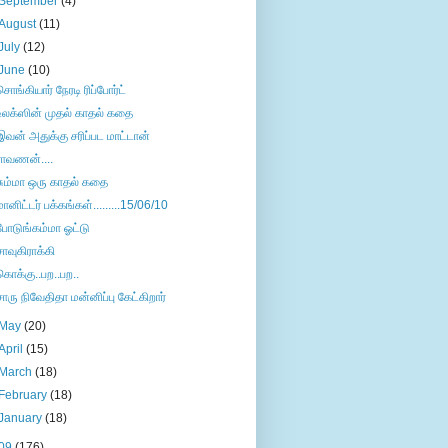
September
(4)
August
(11)
July
(12)
June
(10)
சொங்கியார் நேரடி ரிப்போர்ட்
உலக்ஸின் முதல் காதல் கதை
இவன் அதுக்கு சரிப்பட மாட்டான்
ராவணன்....
சும்மா ஒரு காதல் கதை
மானிட்டர் பக்கங்கள்.........15/06/10
போடுங்கம்மா ஓட்டு
சாவுகிராக்கி
கொக்கு..பற..பற..
சாரு நிவேதிதா மன்னிப்பு கேட்கிறார்
May
(20)
April
(15)
March
(18)
February
(18)
January
(18)
09
(176)