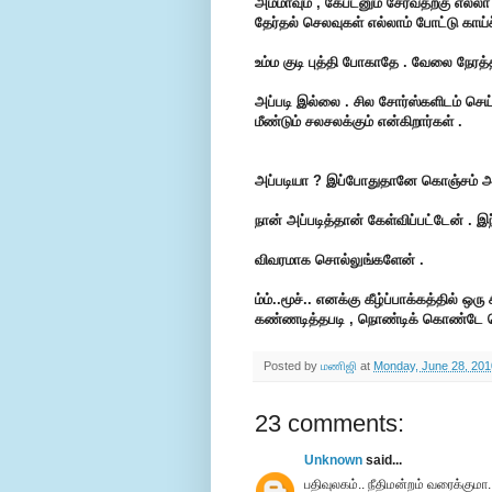
அம்மாவும் , கேப்டனும் சேர்வதற்கு எல்லா
தேர்தல் செலவுகள் எல்லாம் போட்டு காய்ச
உம்ம குடி புத்தி போகாதே . வேலை நேரத்த
அப்படி இல்லை . சில சோர்ஸ்களிடம் செய்
மீண்டும் சலசலக்கும் என்கிறார்கள் .
அப்படியா ? இப்போதுதானே கொஞ்சம் அ
நான் அப்படித்தான் கேள்விப்பட்டேன் . இ
விவரமாக சொல்லுங்களேன் .
ம்ம்..மூச்.. எனக்கு கீழ்ப்பாக்கத்தில்
கண்ணடித்தபடி , நொண்டிக் கொண்டே வ
Posted by
மணிஜி
at
Monday, June 28, 201
23 comments:
Unknown
said...
பதிவுலகம்.. நீதிமன்றம் வரைக்கும