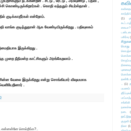
 முயற்சிகளும் நடக்கின்றன . சீட்டு , ரேட்டு , அமவுண்டு , பதவி ,
கவ
்சி கொண்டிருக்கிறார்கள் . கொதி வந்ததும் சியர்ஸ்தான் .
கவிதைய
காந்தி/
ில் குடிக்காதீர்கள் என்றோம்.
(1)
க
கூட்டா
தி வாங்க குடித்துதான் ஆக வேண்டியிருக்கிறது . பதிவுலகம்
கையா?
டண்டன
பகிர்வு
(
சிறுக
பொது
மைதியாக இருக்கிறது .
கொஞ்ச
மொக்க
ந்த முறை நீதிமன்ற காட்சிகளும் அரங்கேறலாம் .
செருப்ப
நினைவு
புனைவு
மொக்க
 ஒரு சின்ன வேலை இருக்கிறது என்று சொங்கியார் விஷமமாக
தண்டோரா
..
(1)
த
ெளியேறினார் .
பயணம்
தீர்ப்பு
0
பாப்பாத்
சங்கிலி
நகைச்ச
நடை
(
நாட்டுந
குருவி
நிலா
(1
ா.. என்னன்னே சொல்றீங்க?..
விளம்பர