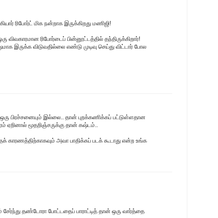
யார் ரிபோர்ட் மிக நன்றாக இருக்கிறது மணிஜி!
 ஒரு விவகாரமான ரிபோர்டைப் பின்னூட்டத்தில் தந்திருக்கிறார்!
 இருக்க விடுவதில்லை எண்டு முடிவு செய்து விட்டார் போல
 ஒரு பிரச்சனையும் இல்லை.. தான் புறக்கணிக்கப் பட்டுள்ளதான
் ஏறினால் மூதறிஞ்சருக்கு தான் கஷ்டம்..
தக் காரணத்திற்காகவும் அவா பாதிக்கப் படக் கூடாது என்ற உங்க
ும் சேர்ந்து தண்டோரா போட்டதைப் பாராட்டித் தான் ஒரு வார்த்தை