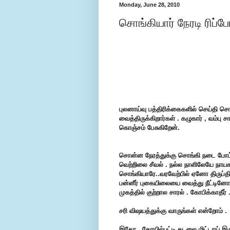
Monday, June 28, 2010
சொங்கியார் நேரடி ரிப்போ
புலனாய்வு பத்திரிக்கைகளில் செய்த
வைத்திருக்கிறார்கள் . கழுகார் , வம்பு 
கொஞ்சம்
பேசுகிறேன்.
சொன்ன நேரத்துக்கு சொங்கி நடை போட்
வெற்றிலை
சீவல் . நல்ல நாளிலேயே நாயக
சொங்கியாரே..வரவேற்பில் ஏனோ திருப்தியி
பன்னீர் புகையிலையை வைத்து நீட்டினோம
முகத்தில்
குற்றால சாரல் .
கோபிக்காதீர் 
சரி விஷயத்துக்கு வாருங்கள் என்றோம் .
இதோ . கோயில்பட்டி கடலை மிட்டாய் இர