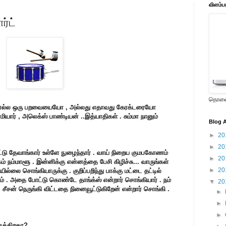
விளம்ப
ர்ட்
தொலைக
ி சொல்ல ஒரு பறவையையோ , அல்லது எதாவது கேரக்டரையோ
சாமியார் , அலெக்ஸ் பாண்டியன் ..இத்யாதிகள் . சும்மா நானும்
Blog A
►
20
►
20
டு தேவாங்கார் உள்ளே நுழைந்தார் . வாய் நிறைய குமபகோணம்
►
20
ம் நம்மாளூ . இன்னிக்கு என்னத்தை பேசி கிழிச்சு...
வாருங்கள்
►
20
ல்லை சொங்கியாருக்கு . குறிப்பறிந்து பாக்கு மட்டை தட்டில்
் . அதை போட்டு கொண்டே தாங்க்ஸ் என்றார் சொங்கியார் . நம்
▼
20
. சீசன் நெருங்கி விட்டதை நினைவூட்டுகிறேன் என்றார் சொங்கி .
►
►
►
ுக்கிறதா?