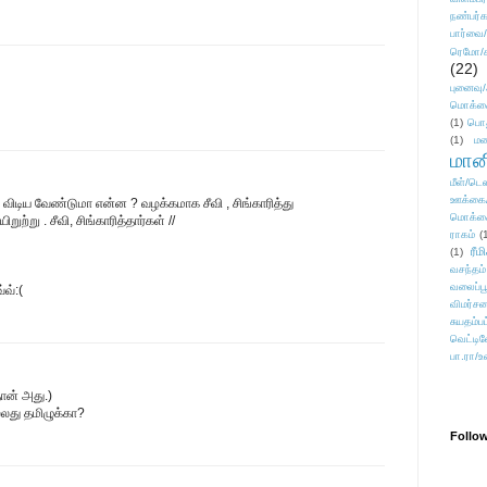
நண்பர்க
பார்வை/
ரெமோ/க
(22)
புனைவ
மொக்க
(1)
பொ
(1)
மன
மானி
மீள்/டெஸ
ஊக்கை
ிடிய வேண்டுமா என்ன ? வழக்கமாக சீவி , சிங்காரித்து
மொக்க
ுற்று . சீவி, சிங்காரித்தார்கள் //
ராகம்
(
ரீம
(1)
வசந்தம்
வலைப்பூ
வ்:(
விமர்சன
சுயதம்ப
வெட்டிவ
பா.ரா/உ
தான் அது.)
து தமிழுக்கா?
Follo