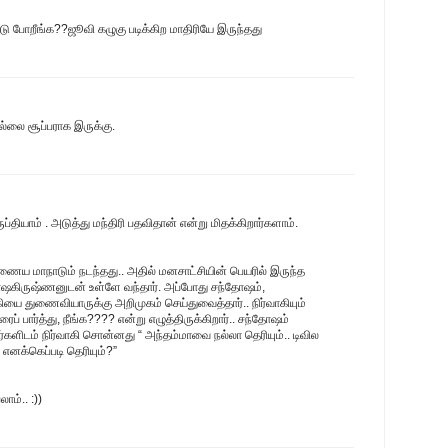
ு போறீங்க??ஜூவி கழுகு படிக்கிற மாதிரியே இருந்தது
ல்லை சூப்பராக இருக்கு.
ிருப்தியாம் . அடுத்து மந்திரி பதவிதான் என்று மிதக்கிறார்களாம்.
ணைய மாநாடும் நடந்தது.. அதில் மனசாட்சியின் பெயரில் இருந்த
ோஷகிருஷ்ணனுடன் உள்ளே வந்தார். அப்போது சந்தோஷம்,
கியை துணைவியாருக்கு அறிமுகம் செய்துவைத்தார்.. நிர்வாகியும்
் பார்த்து, நீங்க???? என்று எழுத்திருக்கிறார்.. சந்தோஷம்
பர்களிடம் நிர்வாகி சொன்னது “ அந்தம்மாவை நல்லா தெரியும்.. டிவில
 எனக்கெப்படி தெரியும்?”
ாம்.. :))