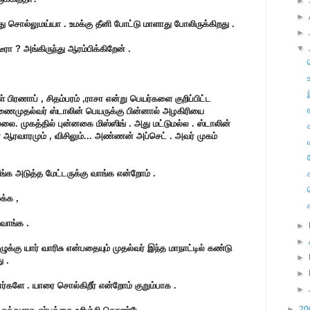
►
►
 சொல்லுமய்யா . உமக்கு தீனி போட்டு மாளாது போலிருக்கிறது .
►
ரா ? அங்கிருந்து ஆரம்பிக்கிறேன் .
▼
பிரணாப் , சிதம்பரம் ,ராசா என்று பெயர்களை குறிப்பிட்ட
துணைமுதல்வர் ஸ்டாலின் பெயருக்கு பின்னால் அழகிரியை
ல்லை. முகத்தில் புன்னகை மிஸ்ஸிங் . அது மட்டுமல்ல . ஸ்டாலின்
ன் ஆரவாரமும் , விசிலும்... அண்ணன் அப்செட் . அவர் முகம்
ீங்க அடுத்த மேட்டருக்கு வாங்க என்றோம் .
க்க ,
வாங்க .
►
►
ுக்கு யார் வாரிசு என்பதையும் முதல்வர் இந்த மாநாட்டில் கண்டு
►
ு .
►
ர்களே . யாரை சொல்கிறீர் என்றோம் குறும்பாக .
►
►
20