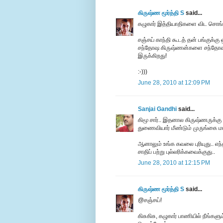
கிருஷ்ண மூர்த்தி S
said...
கழுகார் இத்தியாதிகளை விட சொங்கி
சஞ்சய் காந்தி கூடத் தன் பங்குக்கு
சந்தோஷ கிருஷ்ணன்களை சந்தோஷமாக
இருக்கிறது!
:-)))
June 28, 2010 at 12:09 PM
Sanjai Gandhi
said...
கிமூ சார்.. இதனால கிருஷ்ணருக்கு
துணைவியார் மீண்டும் முருங்கை மரம
ஆனாலும் உங்க கவலை புரியுது.. எந்
சாதிப் பற்று புல்லரிக்கவைக்குது..
June 28, 2010 at 12:15 PM
கிருஷ்ண மூர்த்தி S
said...
@சஞ்சய்!
கிசுகிசு, கழுகார் பாணியில் நீங்கள