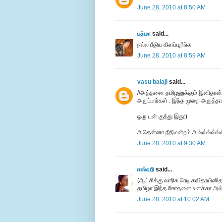
June 28, 2010 at 8:50 AM
பத்மா
said...
நல்ல பீதிய கிளப்புறீங்க
June 28, 2010 at 8:59 AM
vasu balaji
said...
//அத்தனை தமிழனுக்கும் இனிதான் வ
அறுப்பார்கள் . இந்த முறை அறுத்தாயிற
ஒரு டன் குத்து இது:)
அதென்னா நீதிமன்றம்.அவ்வ்வ்வ்வ்வ்
June 28, 2010 at 9:30 AM
ஈஸ்வரி
said...
(ஆட்சிக்கு வாரிசு ரெடி.கவிதாயினி
தமிழா இந்த சோதனை உனக்கா அல்ல
June 28, 2010 at 10:02 AM