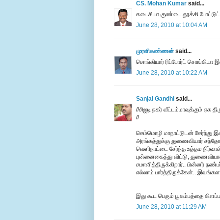
CS. Mohan Kumar
said...
கடைசியா குண்டை தூக்கி போட்டுட்ட
June 28, 2010 at 10:04 AM
முரளிகண்ணன்
said...
சொங்கியார் ரிப்போர்ட் சொங்கியா இ
June 28, 2010 at 10:22 AM
Sanjai Gandhi
said...
//சிஐடி நகர் வீட்டம்மாவுக்கும் ஏக த
//
செம்மொழி மாநாட்டுடன் சேர்ந்து இ
அரங்கத்துக்கு துணைவியார் சந்த
வெளிநாட்டை சேர்ந்த உத்தம நிர்வா
புன்னைகைத்து விட்டு, துணைவியாரைப
சமாளித்திருக்கிறார்.. பின்னர் நண்
எல்லாம் பார்த்திருக்கேன்.. இவங்கள
இது கூட பெரும் பூகம்பத்தை கிளப்பல
June 28, 2010 at 11:29 AM