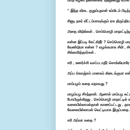
மாடு கழனி தண்ணீரை உறிஞ்சுவது போல்
“ இந்த விகட குறும்புதான் உம்மிடம்
பிடித
சிஐடி நகர் வீட்டம்மாவுக்கும் ஏக திருப்த
அதை விடுங்கள் . செம்மொழி மாநாட்டிற்க
என்ன இப்படி கேட்கிறீர் ? செம்மொழி ம
வேண்டுமா
என்ன ? வழக்கமாக சீவி , சிங்
சிங்காரித்தார்கள் .
சரி , உணர்ச்சி வசப்படாதீர் சொங்கியார
அப்ப கொஞ்சம் பானகம் கிடைக்குமா என்
மாம்பழம் கதை எதாவது ?
மாழம்பழ சீசந்தான். ஆனால் மாம்பழ கட்ச
போயிருக்கிறது . செம்மொழி மாநாட்டில் 
களையில்லாமல்தான் காணப்பட்டது . தா
வேலையில்லாமல் வெட்டியாக இருப்பதை எந
சரி அம்மா கதை ?