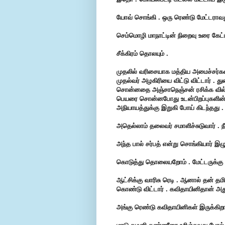
யோவ் சொங்கி . ஒரு ரெண்டு மேட்டராவது
செம்மொழி மாநாட்டின் நிறைவு உரை கேட்டீ
சீக்கிரம் தொலயும் .
முதலில் வரிசையாக மத்திய அமைச்சர்கள் 
முதல்வர்
அழகிரியை விட்டு விட்டார் . 
சொன்னதை அஞ்சாநெஞ்சன்
ரசிக்க வி
பெயரை சொன்னபோது
உடன்பிறப்புகளி
அநியாயத்துக்கு இறுகி போய் கிடந்தது .
அதெல்லாம் தலைவர் சமாளிச்சுடுவார் . ந
அந்த பால் சர்பத் என்று சொங்கியார் இழு
கொடுத்து தொலையறோம் . மேட்டருக்கு 
ஆட்சிக்கு வாரிசு ரெடி . ஆனால் தன் தமிழ
கொண்டு
விட்டார் . கவிதாயினிதான் அத
அங்கு ரெண்டு கவிதாயினிகள் இருக்கிறா