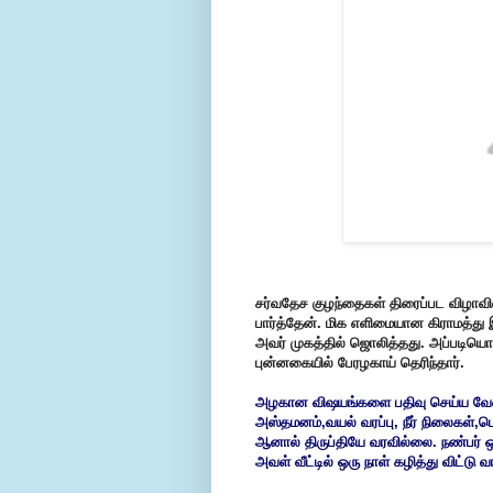
சர்வதேச குழந்தைகள் திரைப்பட விழாவில்
பார்த்தேன். மிக எளிமையான கிராமத்து
அவர் முகத்தில் ஜொலித்தது. அப்படிய
புன்னகையில் பேரழகாய் தெரிந்தார்.
அழகான விஷயங்களை பதிவு செய்ய வேண்ட
அஸ்தமனம்,வயல் வரப்பு, நீர் நிலைகள்,
ஆனால் திருப்தியே வரவில்லை. நண்பர் ஒர
அவள் வீட்டில் ஒரு நாள் கழித்து விட்டு வ