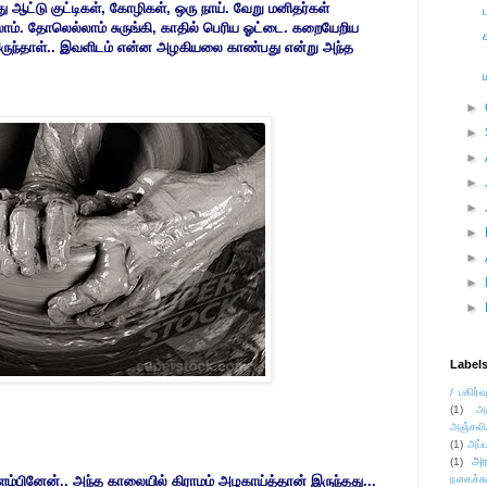
ு ஆட்டு குட்டிகள், கோழிகள், ஒரு நாய். வேறு மனிதர்கள்
ாம். தோலெல்லாம் சுருங்கி, காதில் பெரிய ஓட்டை. கறையேறிய
க இருந்தாள்.. இவளிடம் என்ன அழகியலை காண்பது என்று அந்த
►
►
►
►
►
►
►
►
►
Label
/ பகிர்வ
(1)
அ
அஞ்சலி
(1)
அப்ப
அர
(1)
ிளம்பினேன்.. அந்த காலையில் கிராமம் அழகாய்த்தான் இருந்தது...
நகைச்ச