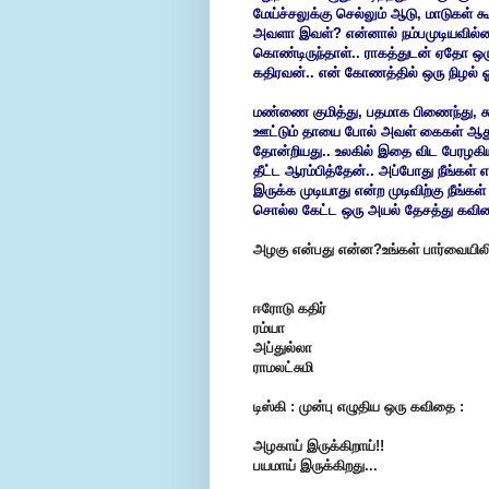
மேய்ச்சலுக்கு செல்லும் ஆடு, மாடுகள் 
அவளா இவள்? என்னால் நம்பமுடியவில்லை
கொண்டிருந்தாள்.. ராகத்துடன் ஏதோ ஒரு 
கதிரவன்.. என் கோணத்தில் ஒரு நிழல் ஓ
மண்ணை குமித்து, பதமாக பிணைந்து, சுழ
ஊட்டும் தாயை போல் அவள் கைகள் ஆதுரத்
தோன்றியது.. உலகில் இதை விட பேரழ
தீட்ட ஆரம்பித்தேன்.. அப்போது நீங்கள
இருக்க முடியாது என்ற முடிவிற்கு நீங்கள்
சொல்ல கேட்ட ஒரு அயல் தேசத்து கவிதை
அழகு என்பது என்ன?உங்கள் பார்வையிலிர
ஈரோடு கதிர்
ரம்யா
அப்துல்லா
ராமலட்சுமி
டிஸ்கி : முன்பு எழுதிய ஒரு கவிதை :
அழகாய் இருக்கிறாய்!!
பயமாய் இருக்கிறது...