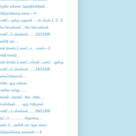
அழகே உன்னை ஆராதிக்கிறேன்...
அர்த்தமில்லாத கதை----4
மானிட்டருக்கு மறுநாள்..... டெஸ்டிங் 1..2...3
சில பிரபலங்கள்....சில பிராபலங்கள்
மானிட்டர் பக்கங்கள்........23/11/09
தண்டோரா.....
கால் செண்டர் கலாட்டா.....பாகம்---2
சக்தி கொடு...
கால் செண்டர் கலாட்டாக்கள்...பாகம் ...ஒன்று
மானிட்டர் பக்கங்கள்........16/11/09
தலைப்பில்லாமல்......
சார்லி...ஒரு பார்வை
மணிலா கயிறு........
ரெயின்...ரெயின்...கோ..அவே.....
பொக்கிஷம்....... ஒரு அறிமுகம்
மானிட்டர் பக்கங்கள்........09/11/09
ஆட்டம்............... .சிறுகதை....
தண்டம்....தண்டோரா ஆன கதை
அர்த்தமில்லாத கதைகள்----3..