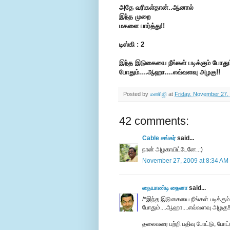
அதே வரிகள்தான்..ஆனால்
இந்த முறை
மகளை பார்த்து!!
டிஸ்கி : 2
இந்த இடுகையை நீங்கள் படிக்கும் போதும்
போதும்....ஆஹா....எவ்வளவு அழகு!!
Posted by
மணிஜி
at
Friday, November 27,
42 comments:
Cable சங்கர்
said...
நான் அழகாயிட்டேனே..:)
November 27, 2009 at 8:34 AM
நையாண்டி நைனா
said...
/*இந்த இடுகையை நீங்கள் படிக்கும் 
போதும்....ஆஹா....எவ்வளவு அழகு!!
தலைவரை பற்றி பதிவு போட்டு, போட்ட