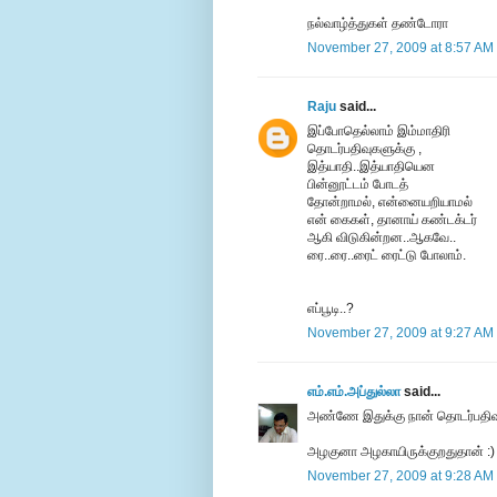
நல்வாழ்த்துகள் தண்டோரா
November 27, 2009 at 8:57 AM
Raju
said...
இப்போதெல்லாம் இம்மாதிரி
தொடர்பதிவுகளுக்கு ,
இத்யாதி..இத்யாதியென
பின்னூட்டம் போடத்
தோன்றாமல், என்னையறியாமல்
என் கைகள், தானாய் கண்டக்டர்
ஆகி விடுகின்றன..ஆகவே..
ரை..ரை..ரைட் ரைட்டு போலாம்.
எப்பூடி..?
November 27, 2009 at 9:27 AM
எம்.எம்.அப்துல்லா
said...
அண்ணே இதுக்கு நான் தொடர்பதி
அழகுனா அழகாயிருக்குறதுதான் :)
November 27, 2009 at 9:28 AM