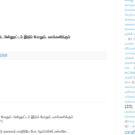
பொது
கொஞ்ச
மொக்க
செருப்ப
நினைவு
புனைவு
மொக்க
தண்டோரா
, பின்னூட்டம் இடும் போதும், வாக்களிக்கும்
..
(1)
த
பயணம்
தீர்ப்பு
பாப்பாத்
 2009
சங்கிலி
நகைச்ச
நடை
(
நாட்டுந
குருவி
நிலா
(1
விளம்பர
நண்பர்க
பார்வை/
ரெமோ/க
(22)
புனைவ
போதும், பின்னூட்டம் இடும் போதும், வாக்களிக்கும்
மொக்க
*/
(1)
பொ
(1)
மன
மானி
ு தலைவர் மாதிரியே பேச ஆரம்பிச்சிட்டீங்களே...