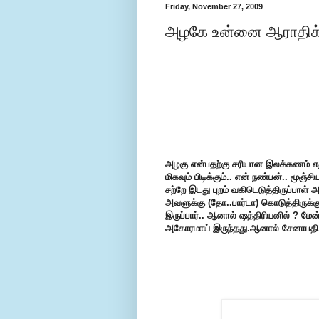
Friday, November 27, 2009
அழகே உன்னை ஆராதிக்க
அழகு என்பதற்கு சரியான இலக்கணம் எ
மிகவும் பிடிக்கும்.. என் நண்பன்.. மூஞ
சற்றே இடது புறம் வகிடெடுத்திருப்பாள
அவளுக்கு (தோ..பார்டா) கொடுத்திருக்க
இருப்பார்.. ஆனால் ஷத்திரியனில் ? மேன்
அகோரமாய் இருந்தது.ஆனால் சேனாபதி.