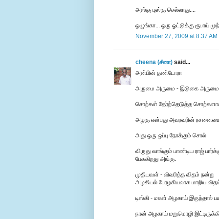
அஸ்கு புஸ்கு செல்லாது....
ஒழுங்கா... ஒரு ஓட்டுக்கு ரூபாய் ம
November 27, 2009 at 8:37 AM
cheena (சீனா)
said...
அன்பின் தண்டோரா
அருமை அருமை - இடுகை அருமை
சொற்கள் தேர்ந்தெடுத்த சொற்களாய
அழகு என்பது அவரவரின் ரசனையை
அது ஒரு ஒப்பு நோக்கும் சொல்
விருது வாங்கும் பாண்டிய ராஜ் பார்
பேசுகிறது அங்கு.
முதியவள் - விவரித்த விதம் நன்று
அழகியல் பேரழகியலாக மாறிய விதம
டிஸ்கி - மகள் அழகாய் இருந்தால் 
நான் அழகாய் மறுமொழி இட்டிருக்