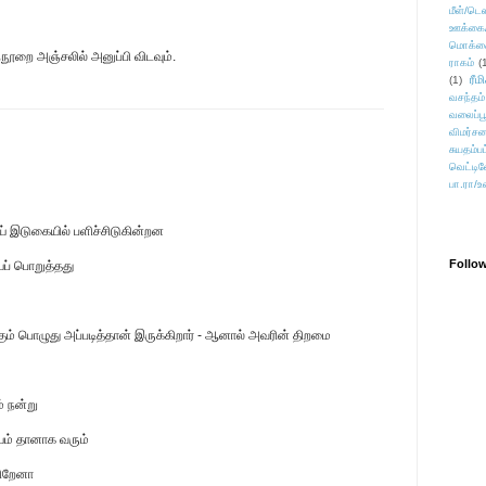
மீள்/டெஸ
ஊக்கை
மொக்க
ுந்நூறை அஞ்சலில் அனுப்பி விடவும்.
ராகம்
(
ரீம
(1)
வசந்தம்
வலைப்பூ
விமர்சன
சுயதம்ப
வெட்டிவ
பா.ரா/உ
் இடுகையில் பளிச்சிடுகின்றன
Follo
ப் பொறுத்தது
க்கும் பொழுது அப்படித்தான் இருக்கிறார் - ஆனால் அவரின் திறமை
் நன்று
பயம் தானாக வரும்
கிறேனா