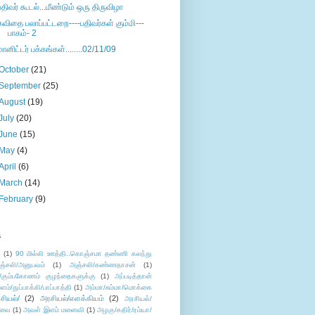
பதிவர் கூடல்...மீண்டும் ஒரு திருவிழா
கவிதை பலாப்பட்டறை----பதிவர்கள் கும்மி---
பாகம்- 2
மானிட்டர் பக்கங்கள்........02/11/09
October
(21)
September
(25)
August
(19)
July
(20)
June
(15)
May
(4)
April
(6)
March
(14)
February
(9)
s
ு
(1)
90 மில்லி ஊத்தி..கொஞ்சமா தண்ணி கலந்து
ஞ்சலி/அனுபவம்
(1)
அஞ்சலி/கண்ணதாசன்
(1)
/கும்பகோணம் குழந்தைகளுக்கு
(1)
அப்படித்தான்
ளம்/துப்பாக்கி/பாப்பாத்தி
(1)
அம்மா/சும்மா/மொக்கை
சியல்/
(2)
அரசியல்/எளக்கியம்
(2)
அரசியல்/
ுவை
(1)
அவள் இளம் மனைவி
(1)
அழகு/கதிர்/ரம்யா/