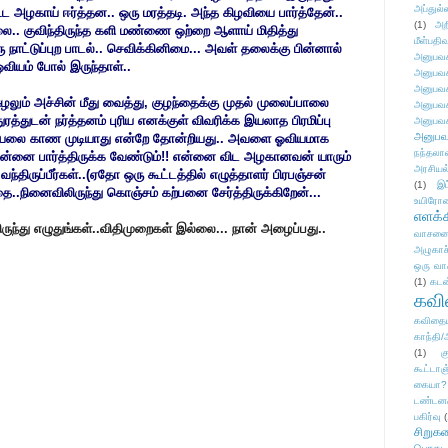
அப்துல்
கூட அழகாய் ஈர்த்தன.. ஒரு மரத்தடி. அந்த கிழவியை பார்த்தேன்..
(1)
அற
.. குவிந்திருந்த களி மண்ணை ஒற்றை ஆளாய் மிதித்து
மீள்பதிவ
நாட்டுப்புற பாடல்.. செவிக்கினிமை... அவள் தலைக்கு பின்னால்
அனுபவக
வியம் போல் இருந்தாள்..
அனுபவக
அனுபவக
லும் அச்சின் மீது வைத்து, குழந்தைக்கு முதல் முலைப்பாலை
அனுபவக
துடன் நர்த்தனம் புரிய எனக்குள் விவரிக்க இயலாத பிரமிப்பு
அனுபவக
அனுபவ
கியலை காண முடியாது என்றே தோன்றியது.. அவளை ஓவியமாக
நந்தலால
் என்னை பார்த்திருக்க வேண்டும்!! என்னை விட அழகானவன் யாரும்
அரசியல
 வந்திருப்பீர்கள்..(ஏதோ ஒரு கூட்டத்தில் எழுத்தாளர் பிரபஞ்சன்
(1)
இட
..நினைவிலிருந்து கொஞ்சம் கற்பனை சேர்த்திருக்கிறேன்...
உயிரோ
எளக்க
ுந்து எழுதுங்கள்..விதிமுறைகள் இல்லை... நான் அழைப்பது..
வாசனை/க
அழுகாச
ஒரு வா
(1)
கடன
கவ
கவிதைய
காந்தி/
(1)
க
கூட்டா
கையா?
டண்டன
பகிர்வு
(
சிறுக