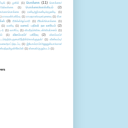
மொக்கை
(11)
்டிங்
(1)
முகில்
(1)
மொக்கை/
மொக்கை/எளக்கியம்
(2)
/அல்லக்கை
(1)
ை/மகாமொக்கை
(1)
ரண்டி/ஜர்கண்டி/ஏமூண்டி
(1)
1)
ராகவன்/பகிர்வு
(1)
ராமதாசு/ரவுசு/புனைவு
(1)
ரீமா
ிக்ஸ்
(3)
ரீமிக்ஸ்/ஒப்பாரி
(1)
ரீமேக்/மொக்கை
(1)
வலைப் பதிவர் நல வாரியம்
(2)
(1)
வண்டி
(1)
--1
(1)
வாசிப்பு
(1)
விபரீதம்/விகடன்/விமர்சனம்
(1)
விளம்பரம்/ பகிர்வு
(2)
ம்
(1)
விளம்பரம்/
ட்டம்/தற்பெருமை/பீற்றிக்கொள்ளுதல்/
(1)
வீண்வம்பு/
ேலை/நாட்டுநடப்பு
(1)
ஜ்யோவ்ராம்/அனுஜன்யா/வாசு/
ண்மத்தமிழன்/கேபிள்
(1)
ஸ்மைல்/குறும்படம்
(1)
wers