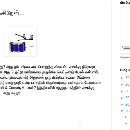
விளம்ப
ிறேன்...
தொலைக
து? அது நம் பார்வையை பொறுத்த விஷயம்.. எனக்கு நிரோஷா
Blog A
்சியா அது ? ஓட்டு மாங்காயை குறுக்கே வெட்டினாற் போல் என்பான்..
் அவள்..(உரிமைதான்) அதுதான் ஒரு வித்தியாசமான அப்பீலை
►
20
ும்) ஏழைஜாதி என்ற படத்தின் விஜய்காந்தை பார்த்தால் கேவலமாக
►
20
லி & மெஜஸ்டிக்...ஏன்? இந்தியனில் சந்துரு பாத்திரம் எனக்கு
►
20
. அது அழகு..
►
20
►
20
▼
20
►
▼