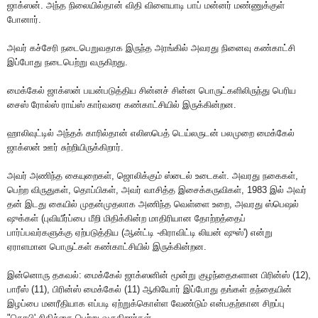
ஜாக்ஸன். அந்த நிலையில்தான் விதி விளையாடி பாப் மன்னர் மண்ணுக்குள்
போனார்.
அவர் கச்சேரி நடைபெறுவதாக இருந்த அரங்கில் அவரது நினைவு கண்காட்சி
இப்போது நடைபெற்று வருகிறது.
மைக்கேல் ஜாக்ஸன் பயன்படுத்திய சின்னச் சின்ன பொருட்களிலிருந்து பெரிய
சைஸ் ரோல்ஸ் ராய்ஸ் கார்வரை கண்காட்சியில் இருக்கின்றன.
ஹாலிவுட்டில் அந்தக் காரில்தான் எலிஸபெத் டெய்லருடன் பலமுறை மைக்கேல்
ஜாக்ஸன் ஊர் சுற்றியிருக்கிறார்.
அவர் அணிந்த கையுறைகள், ஜொலிக்கும் ஸ்டைல் உடைகள். அவரது நகைகள்,
பெற்ற விருதுகள், தொப்பிகள், அவர் வாசித்த இசைக்கருவிகள், 1983 இல் அவர்
தன் இடது கையில் முதன்முதலாக அணிந்த வெள்ளை உறை, அவரது ஸ்பெஷல்
ஷுக்கள் (புவியீர்ப்பை மீறி மிதிக்கின்ற மாதிரியான தோற்றத்தைப்
பார்ப்பவர்களுக்கு ஏற்படுத்திய (ஆன்ட்டி -கிராவிட்டி லியன் ஷுஸ்') என்று
ஏராளமான பொருட்கள் கண்காட்சியில் இருக்கின்றன.
இன்னொரு தகவல்: மைக்கேல் ஜாக்ஸனின் மூன்று குழந்தைகளான பிரின்ஸ் (12),
பாரீஸ் (11), பிரின்ஸ் மைக்கேல் (11) ஆகியோர் இப்போது தங்கள் தந்தையின்
இழப்பை மனரீதியாக எப்படி ஏற்றுக்கொள்ள வேண்டும் என்பதற்கான சிறப்பு
"தெரபி' சிகிச்சை பெற்று வருகிறார்கள்.