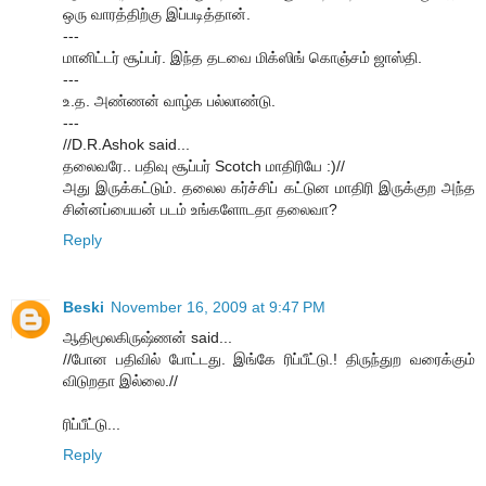
ஒரு வாரத்திற்கு இப்படித்தான்.
---
மானிட்டர் சூப்பர். இந்த தடவை மிக்ஸிங் கொஞ்சம் ஜாஸ்தி.
---
உ.த. அண்ணன் வாழ்க பல்லாண்டு.
---
//D.R.Ashok said...
தலைவரே.. பதிவு சூப்பர் Scotch மாதிரியே :)//
அது இருக்கட்டும். தலைல கர்ச்சிப் கட்டுன மாதிரி இருக்குற அந்த
சின்னப்பையன் படம் உங்களோடதா தலைவா?
Reply
Beski
November 16, 2009 at 9:47 PM
ஆதிமூலகிருஷ்ணன் said...
//போன பதிவில் போட்டது. இங்கே ரிப்பீட்டு.! திருந்துற வரைக்கும்
விடுறதா இல்லை.//
ரிப்பீட்டு...
Reply