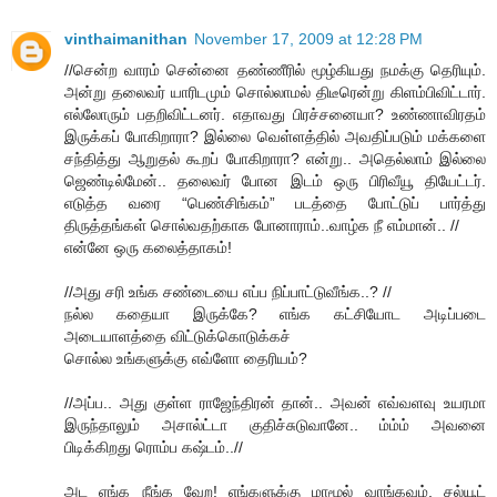
vinthaimanithan
November 17, 2009 at 12:28 PM
//சென்ற வாரம் சென்னை தண்ணீரில் மூழ்கியது நமக்கு தெரியும்.
அன்று தலைவர் யாரிடமும் சொல்லாமல் திடீரென்று கிளம்பிவிட்டார்.
எல்லோரும் பதறிவிட்டனர். எதாவது பிரச்சனையா? உண்ணாவிரதம்
இருக்கப் போகிறாரா? இல்லை வெள்ளத்தில் அவதிப்படும் மக்களை
சந்தித்து ஆறுதல் கூறப் போகிறாரா? என்று.. அதெல்லாம் இல்லை
ஜெண்டில்மேன்.. தலைவர் போன இடம் ஒரு பிரிவீயூ தியேட்டர்.
எடுத்த வரை “பெண்சிங்கம்” படத்தை போட்டுப் பார்த்து
திருத்தங்கள் சொல்வதற்காக போனாராம்..வாழ்க நீ எம்மான்.. //
என்னே ஒரு கலைத்தாகம்!
//அது சரி உங்க சண்டையை எப்ப நிப்பாட்டுவீங்க..? //
நல்ல கதையா இருக்கே? எங்க கட்சியோட அடிப்படை
அடையாளத்தை விட்டுக்கொடுக்கச்
சொல்ல உங்களுக்கு எவ்ளோ தைரியம்?
//அப்ப.. அது குள்ள ராஜேந்திரன் தான்.. அவன் எவ்வளவு உயரமா
இருந்தாலும் அசால்ட்டா குதிச்சுடுவானே.. ம்ம்ம் அவனை
பிடிக்கிறது ரொம்ப கஷ்டம்..//
அட ஏங்க நீங்க வேற! எங்களுக்கு மாமூல் வாங்கவும், சல்யூட்