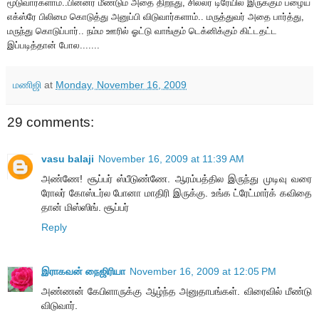
மூடுவார்களாம்..பின்னர் மீண்டும் அதை திறந்து, சில்லர் டிரேயில் இருக்கும் பழைய
எக்ஸ்ரே பிலிமை கொடுத்து அனுப்பி விடுவார்களாம்.. மருத்துவர் அதை பார்த்து,
மருந்து கொடுப்பார்.. நம்ம ஊரில் ஓட்டு வாங்கும் டெக்னிக்கும் கிட்டதட்ட
இப்படித்தான் போல.......
மணிஜி
at
Monday, November 16, 2009
29 comments:
vasu balaji
November 16, 2009 at 11:39 AM
அண்ணே! சூப்பர் ஸ்பீடுண்ணே. ஆரம்பத்தில இருந்து முடிவு வரை
ரோலர் கோஸ்டர்ல போனா மாதிரி இருக்கு. உங்க ட்ரேட்மார்க் கவிதை
தான் மிஸ்ஸிங். சூப்பர்
Reply
இராகவன் நைஜிரியா
November 16, 2009 at 12:05 PM
அண்ணன் கேபிளாருக்கு ஆழ்ந்த அனுதாபங்கள். விரைவில் மீண்டு
விடுவார்.