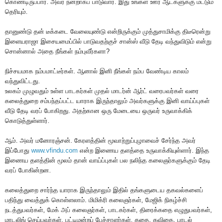
கொண்டிருப்பார். அவர் நன்றாகப் பாடுவார். இது உங்கள் ஊர் ஆட்களுக்கு மட்டும்
தெரியும்.
தானுண்டு தன் டீக்கடை வேலையுண்டு என்றிருக்கும் முத்துசாமிக்கு திடீரென்று
இளையராஜா இசையமைப்பில் பாடுவதற்குச் சான்ஸ் வீடு தேடி வந்துவிடும் என்று
சொன்னால் அதை நீங்கள் நம்புவீர்களா?
நிச்சயமாக நம்பமாட்டீர்கள். ஆனால் இனி நீங்கள் நம்ப வேண்டிய காலம்
வந்துவிட்டது.
உலகம் முழுவதும் உள்ள பாடகர்கள் முதல் மாடர்ன் ஆர்ட் வரைபவர்கள் வரை
கலைத்துறை சம்பந்தப்பட்ட யாராக இருந்தாலும் அவர்களுக்கு இனி வாய்ப்புகள்
வீடு தேடி வரப் போகிறது. அதற்கான ஒரு மேடையை ஒருவர் உருவாக்கிக்
கொடுத்துள்ளார்.
ஆம். அவர் மனோரஞ்சன். கேரளத்தின் மூவாற்றுப்புழாவைச் சேர்ந்த அவர்
இப்போது
www.vfindu.com
என்ற இணைய தளத்தை உருவாக்கியுள்ளார். இந்த
இணைய தளத்தின் மூலம் தான் வாய்ப்புகள் பல நலிந்த கலைஞர்களுக்கும் தேடி
வரப் போகின்றன.
கலைத்துறை சார்ந்த யாராக இருந்தாலும் இதில் தங்களுடைய தகவல்களைப்
பதிந்து வைத்துக் கொள்ளலாம். மிமிக்ரி கலைஞர்கள், மேஜிக் நிகழ்ச்சி
நடத்துபவர்கள், மேக் அப் கலைஞர்கள், பாடகர்கள், திரைக்கதை எழுதுபவர்கள்,
மாடலிங் செய்பவர்கள், பட்டிமன்றப் பேச்சாளர்கள், கதை, கவிதை, பாடல்