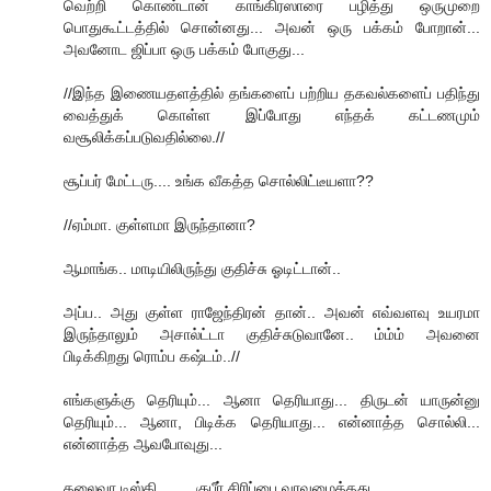
வெற்றி கொண்டான் காங்கிர‌ஸாரை ப‌ழித்து ஒருமுறை
பொதுகூட்ட‌த்தில் சொன்ன‌து... அவ‌ன் ஒரு ப‌க்க‌ம் போறான்...
அவ‌னோட‌ ஜிப்பா ஒரு ப‌க்கம் போகுது...
//இந்த இணையதளத்தில் தங்களைப் பற்றிய தகவல்களைப் பதிந்து
வைத்துக் கொள்ள இப்போது எந்தக் கட்டணமும்
வசூலிக்கப்படுவதில்லை.//
சூப்ப‌ர் மேட்ட‌ரு.... உங்க‌ வீக‌த்த‌ சொல்லிட்டீய‌ளா??
//ஏம்மா. குள்ளமா இருந்தானா?
ஆமாங்க.. மாடியிலிருந்து குதிச்சு ஓடிட்டான்..
அப்ப.. அது குள்ள ராஜேந்திரன் தான்.. அவன் எவ்வளவு உயரமா
இருந்தாலும் அசால்ட்டா குதிச்சுடுவானே.. ம்ம்ம் அவனை
பிடிக்கிறது ரொம்ப கஷ்டம்..//
எங்க‌ளுக்கு தெரியும்... ஆனா தெரியாது... திருட‌ன் யாருன்னு
தெரியும்... ஆனா, பிடிக்க‌ தெரியாது... என்னாத்த‌ சொல்லி...
என்னாத்த‌ ஆவ‌போவுது...
த‌லைவா டிஸ்கி ....... குபீர் சிரிப்பை வரவழைத்தது........