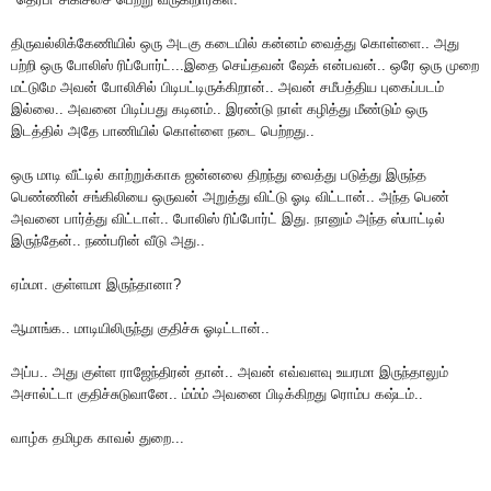
திருவல்லிக்கேணியில் ஒரு அடகு கடையில் கன்னம் வைத்து கொள்ளை.. அது
பற்றி ஒரு போலிஸ் ரிப்போர்ட்...இதை செய்தவன் ஷேக் என்பவன்.. ஒரே ஒரு முறை
மட்டுமே அவன் போலிசில் பிடிபட்டிருக்கிறான்.. அவன் சமீபத்திய புகைப்படம்
இல்லை.. அவனை பிடிப்பது கடினம்.. இரண்டு நாள் கழித்து மீண்டும் ஒரு
இடத்தில் அதே பாணியில் கொள்ளை நடை பெற்றது..
ஒரு மாடி வீட்டில் காற்றுக்காக ஜன்னலை திறந்து வைத்து படுத்து இருந்த
பெண்ணின் சங்கிலியை ஒருவன் அறுத்து விட்டு ஓடி விட்டான்.. அந்த பெண்
அவனை பார்த்து விட்டாள்.. போலிஸ் ரிப்போர்ட் இது. நானும் அந்த ஸ்பாட்டில்
இருந்தேன்.. நண்பரின் வீடு அது..
ஏம்மா. குள்ளமா இருந்தானா?
ஆமாங்க.. மாடியிலிருந்து குதிச்சு ஓடிட்டான்..
அப்ப.. அது குள்ள ராஜேந்திரன் தான்.. அவன் எவ்வளவு உயரமா இருந்தாலும்
அசால்ட்டா குதிச்சுடுவானே.. ம்ம்ம் அவனை பிடிக்கிறது ரொம்ப கஷ்டம்..
வாழ்க தமிழக காவல் துறை...