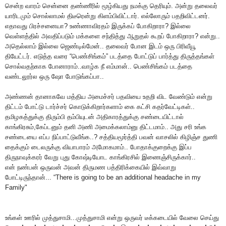
சென்ற வாரம் சென்னை தண்ணீரில் மூழ்கியது நமக்கு தெரியும். அன்று தலைவர்
யாரிடமும் சொல்லாமல் திடீரென்று கிளம்பிவிட்டார். எல்லோரும் பதறிவிட்டனர்.
எதாவது பிரச்சனையா? உண்ணாவிரதம் இருக்கப் போகிறாரா? இல்லை
வெள்ளத்தில் அவதிப்படும் மக்களை சந்தித்து ஆறுதல் கூறப் போகிறாரா? என்று..
அதெல்லாம் இல்லை ஜெண்டில்மேன்.. தலைவர் போன இடம் ஒரு பிரிவீயூ
தியேட்டர். எடுத்த வரை “பெண்சிங்கம்” படத்தை போட்டுப் பார்த்து திருத்தங்கள்
சொல்வதற்காக போனாராம்..வாழ்க நீ எம்மான்.. பெண்சிங்கம் படத்தை
வண்டலூர்ல ஒரு ஷோ போடுங்கப்பா..
அண்ணன் தானாகவே மத்திய அமைச்சர் பதவியை உதறி விட வேண்டும் என்று
திட்டம் போட்டு டார்ச்சர் கொடுக்கிறார்களாம் கை கட்சி கதர்வேட்டிகள்..
தமிழகத்துக்கு திரும்பி தம்பியுடன் அதிகாரத்துக்கு சண்டையிட்டால்
காங்கிரசும்,கேப்டனும் தனி அணி அமைக்கலாம்னு திட்டமாம்.. அது சரி உங்க
சண்டையை எப்ப நிப்பாட்டுவீங்க..? சத்தியமூர்த்தி பவன் வாசலில் கிழிஞ்ச துணி
தைக்கும் டைலருக்கு வியாபாரம் அமோகமாம்.. போதாக்குறைக்கு இப்ப
திருநாவுக்கரர் வேறு புது கோஷ்டியோட காங்கிரசில் இணைஞ்சிருக்கார்..
என் நண்பன் ஒருவன் அவன் திருமண பத்திரிக்கையில் இவ்வாறு
போட்டிருந்தான்... “There is going to be an additional headache in my
Family"
உங்கள் ஊரில் முத்துசாமி...முத்துசாமி என்று ஒருவர் டீக்கடையில் வேலை செய்து