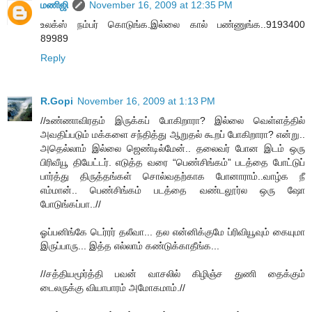
மணிஜி
November 16, 2009 at 12:35 PM
உலக்ஸ் நம்பர் கொடுங்க.இல்லை கால் பண்ணுங்க..9193400
89989
Reply
R.Gopi
November 16, 2009 at 1:13 PM
//உண்ணாவிரதம் இருக்கப் போகிறாரா? இல்லை வெள்ளத்தில்
அவதிப்படும் மக்களை சந்தித்து ஆறுதல் கூறப் போகிறாரா? என்று..
அதெல்லாம் இல்லை ஜெண்டில்மேன்.. தலைவர் போன இடம் ஒரு
பிரிவீயூ தியேட்டர். எடுத்த வரை “பெண்சிங்கம்” படத்தை போட்டுப்
பார்த்து திருத்தங்கள் சொல்வதற்காக போனாராம்..வாழ்க நீ
எம்மான்.. பெண்சிங்கம் படத்தை வண்டலூர்ல ஒரு ஷோ
போடுங்கப்பா..//
ஓப்ப‌னிங்கே டெர்ர‌ர் த‌லீவா... த‌ல‌ என்னிக்குமே ப்ரிவியூவும் கையுமா
இருப்பாரு... இத்த‌ எல்லாம் க‌ண்டுக்காதீங்க‌...
//சத்தியமூர்த்தி பவன் வாசலில் கிழிஞ்ச துணி தைக்கும்
டைலருக்கு வியாபாரம் அமோகமாம்.//