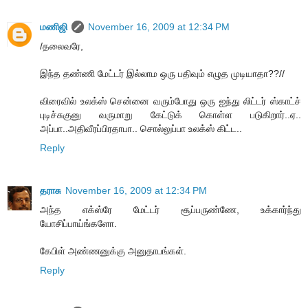
மணிஜி
November 16, 2009 at 12:34 PM
/தலைவரே,
இந்த தண்ணி மேட்டர் இல்லாம ஒரு பதிவும் எழுத முடியாதா??//
விரைவில் உலக்ஸ் சென்னை வரும்போது ஒரு ஐந்து லிட்டர் ஸ்காட்ச்
புடிச்சுகுனு வருமாறு கேட்டுக் கொள்ள படுகிறார்..ஏ..
அப்பா..அதிவீரப்பிரதாபா.. சொல்லுப்பா உலக்ஸ் கிட்ட..
Reply
தராசு
November 16, 2009 at 12:34 PM
அந்த எக்ஸ்ரே மேட்டர் சூப்பருண்ணே, உக்கார்ந்து
யோசிப்பாய்ங்களோ.
கேபிள் அண்ணனுக்கு அனுதாபங்கள்.
Reply