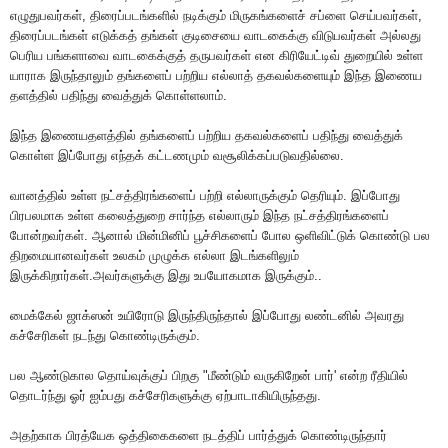
எழுதுபவர்கள், திரைப்படங்களில் நடிக்கும் மிருகங்களைச் சப்ளை செய்பவர்கள்,
திரைப்படங்கள் எடுக்கத் தங்கள் குடிசையை வாடகைக்கு விடுபவர்கள் அல்லது
பெரிய பங்களாவை வாடகைக்குத் தருபவர்கள் என கிரியேட்டிவ் துறையில் உள்ள
யாராக இருந்தாலும் தங்களைப் பற்றிய எல்லாத் தகவல்களையும் இந்த இணைய
தளத்தில் பதிந்து வைத்துக் கொள்ளலாம்.
இந்த இணையதளத்தில் தங்களைப் பற்றிய தகவல்களைப் பதிந்து வைத்துக்
கொள்ள இப்போது எந்தக் கட்டணமும் வசூலிக்கப்படுவதில்லை.
வானத்தில் உள்ள நட்சத்திரங்களைப் பற்றி எல்லாருக்கும் தெரியும். இப்போது
பிரபலமாக உள்ள கலைத்துறை சார்ந்த எல்லாரும் இந்த நட்சத்திரங்களைப்
போன்றவர்கள். ஆனால் மின்மினிப் பூச்சிகளைப் போல ஒளிவிட்டுக் கொண்டு பல
திறமையானவர்கள் உலகம் முழுக்க எல்லா இடங்களிலும்
இருக்கிறார்கள்.அவர்களுக்கு இது உபயோகமாக இருக்கும்..
மைக்கேல் ஜாக்ஸன் உயிரோடு இருந்திருந்தால் இப்போது லண்டனில் அவரது
கச்சேரிகள் நடந்து கொண்டிருக்கும்.
பல ஆண்டுகால தொய்வுக்குப் பிறகு "மீண்டும் வருகிறேன் பார்' என்ற ரீதியில்
தொடர்ந்து ஓர் ஐம்பது கச்சேரிகளுக்கு ஏற்பாடாகியிருந்தது.
அதற்காக பிரத்யேக ஒத்திகைகளை நடத்திப் பார்த்துக் கொண்டிருந்தார்