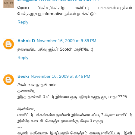
ரொம்ப பிடிச்ச,பிடிக்கிற மானிட்டர் பக்கங்கள்.வழக்கம்
போல்,சுறு,சுறு,informative,நக்கல்.நடக்கட்டும்..
Reply
Ashok D
November 16, 2009 at 9:39 PM
தலைவரே.. பதிவு சூப்பர் Scotch மாதிரியே :)
Reply
Beski
November 16, 2009 at 9:46 PM
//என். உலகநாதன் said...
தலைவரே,
இந்த தண்ணி மேட்டர் இல்லாம ஒரு பதிவும் எழுத முடியாதா???//
அண்ணே,
மானிட்டர் பக்கங்கள்ல தண்ணி இல்லன்னா எப்படி? ஆனா மானிட்டர்
இன்றே கடைசி. கொஞ்ச நாளைக்கு லீவுல போகுது.
---
ஆணி அதிகமாக இருப்பதால் கொஞ்சம் தாமதமாகிவிட்டது. இனி