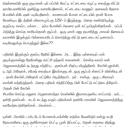
நெல்லையில் ஒரு குடிமகன் புல் மப்பில் வேட்டி சட்டையை கழட்டி வைத்து விட்டு
தாமிரபரணியில் குளித்து கரையேறினால், சட்டையை காணும். தலைவர் நேராக
போலிஸ் ஸ்டேஷன் படியேறினார்.. காணாமல் போன சட்டையில் தான் போக
வேண்டிய இடத்தின் விலாசமும்,ரூ 125/- ம் இருந்தது. அதை கண்டுபிடித்து
தரும்படி சலம்ப, மக்கா.... நம்ம போலிஸ் அவரை டின் கட்டியிருக்கிறார்கள்.. மப்பர்
அடுத்து செய்த காரியம்தான் சூப்பர்.. ஒரு புகார் மனு தயாரித்து ,காவல் நிலையம்
வாசலில் இருக்கும் பிள்ளையாரிடம் கொடுத்து விட்டு நடையை கட்டினாராம்..
வடிவேலுக்கு பொருந்தும் இல்ல??
பதிவில் இருக்கும் குசும்பு நேரில் இல்லை. அட.. இந்த புள்ளையும் பால்
குடிக்குமான்னு தேமேன்னு காட்சி தந்தார் சரவணன்.. சென்ற வாரம் என்
அலுவலகத்தில் நடந்தது சந்திப்பு.. குசும்பன் சிறப்பு விருந்தினர். கேபிள்,ஜாக்கி,
டி.ஆர்.அஷோக், ரமேஷ் வைத்யா இவர்களுடன்..ஒரு சூப்பர் ஸ்காட்ச் விஸ்கியுடன்
.. நான்,கேபிள்,அஷோக் மட்டுமே அடித்தோம்.. நச்.. சரக்கு...ஒரு டகீலாவும்
வாங்கி வந்திருந்தார். அதை பதிவர் சந்திப்பிற்கு பின் போட்டு கட்டுடைத்தோம்..
அதன் பின் கேபிள்
சிபாரிசு செய்த மதுரை அருளானாந்தா மெஸ்ஸில் ஜீவாகாருண்ய சாப்பாடு.. ஏவ்....
நன்றி குசும்பன்.. கடல் கடந்து வரும் பதிவர்கள் தண்டோராவின் அலுவலகத்திற்கு
வரவேற்கபடுகிறார்கள்...வெல்கம்....
டிஸ்கி: பீகாரில் டாக்டரிடம் போனால்,எக்ஸ்ரே எடுக்க வேண்டும் என்று கூறி
நோயாளியை ஒரு குளிர்சாதன பெட்டி முன் நிப்பாட்டி, அதன் கதவை திறந்து