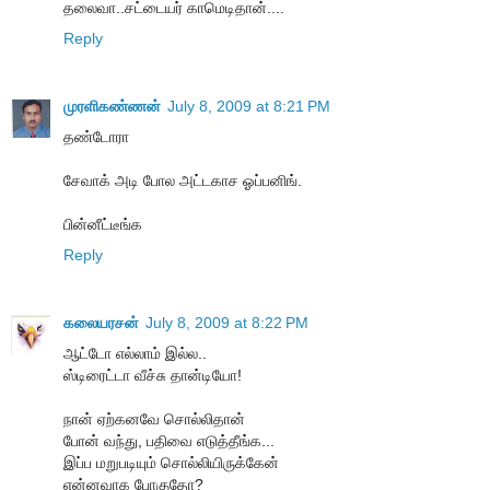
தலைவா..சட்டையர் காமெடிதான்....
Reply
முரளிகண்ணன்
July 8, 2009 at 8:21 PM
தண்டோரா
சேவாக் அடி போல அட்டகாச ஓப்பனிங்.
பின்னீட்டீங்க
Reply
கலையரசன்
July 8, 2009 at 8:22 PM
ஆட்டோ எல்லாம் இல்ல..
ஸ்டிரைட்டா வீச்சு தான்டியோ!
நான் ஏற்கனவே சொல்லிதான்
போன் வந்து, பதிவை எடுத்தீங்க...
இப்ப மறுபடியும் சொல்லியிருக்கேன்
என்னவாக போகுதோ?