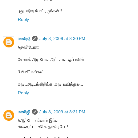
புது பதிவு போட்டிருகேன்!!
Reply
மணிஜி
July 8, 2009 at 8:30 PM
//தண்டோரா
சேவாக் அடி போல அட்டகாச ஓப்பனிங்.
பின்னீட்டீங்க//
அடி..அடி..ங்கிறிங்க..அடி வயித்துல...
Reply
மணிஜி
July 8, 2009 at 8:31 PM
//ஆட்டோ எல்லாம் இல்ல..
ஸ்டிரைட்டா வீச்சு தான்டியோ!