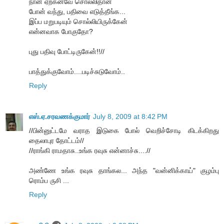
நான் ஏற்கனவே சொல்லிதான்
போன் வந்து, பதிவை எடுத்தீங்க...
இப்ப மறுபடியும் சொல்லியிருக்கேன்
என்னவாக போகுதோ?
புது பதிவு போட்டிருகேன்!!//
பாத்துக்குவோம்....படிச்சுடுவோம்..
Reply
எஸ்.ஏ.சரவணக்குமார்
July 8, 2009 at 8:42 PM
//பின்னுட்டமே வராத இடுகை போல் வெறிச்சோடி கிடக்கிறது
தைலாபுர தோட்டம்//
//ராங்கி ராமதாசு..உங்க ரவுசு என்னாச்சு....//
அண்ணே உங்க ரவுசு தாங்கல... அந்த "வன்னிக்காய்" குழம்பு
ரொம்ப ருசி ...
Reply