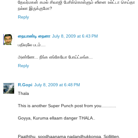
தேவர்மகன் கமல் சிவாஜி பேசிக்கொள்ளும் ஸீனை உல்ட்டா செய்தா
நல்லா இருக்குமோ?
Reply
நையாண்டி நைனா
July 8, 2009 at 6:43 PM
பதிவுலே படம்....
அண்ணே... நீங்க எங்கேயோ போய்ட்டீங்க...
Reply
R.Gopi
July 8, 2009 at 6:48 PM
Thala
This is another Super Punch post from you............
Goyya, Kuruma ellaam danger THALA..
Paaththu, soodhaanama nadandhukkonga. Sollitten.