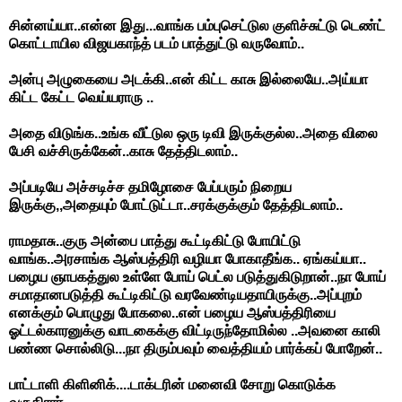
சின்னய்யா..என்ன இது...வாங்க பம்புசெட்டுல குளிச்சுட்டு டெண்ட்
கொட்டாயில விஜயகாந்த் படம் பாத்துட்டு வருவோம்..
அன்பு அழுகையை அடக்கி..என் கிட்ட காசு இல்லையே..அய்யா
கிட்ட கேட்ட வெய்யராரு ..
அதை விடுங்க..உங்க வீட்டுல ஒரு டிவி இருக்குல்ல..அதை விலை
பேசி வச்சிருக்கேன்..காசு தேத்திடலாம்..
அப்படியே அச்சடிச்ச தமிழோசை பேப்பரும் நிறைய
இருக்கு,,அதையும் போட்டுட்டா..சரக்குக்கும் தேத்திடலாம்..
ராமதாசு..குரு அன்பை பாத்து கூட்டிகிட்டு போயிட்டு
வாங்க..அரசாங்க ஆஸ்பத்திரி வழியா போகாதீங்க..
ஏங்கய்யா..
பழைய ஞாபகத்துல உள்ளே போய் பெட்ல படுத்துகிடுறான்..நா போய்
சமாதானபடுத்தி கூட்டிகிட்டு வரவேண்டியதாயிருக்கு..அப்புறம்
எனக்கும் பொழுது போகலை..என் பழைய ஆஸ்பத்திரியை
ஓட்டல்காரனுக்கு வாடகைக்கு விட்டிருந்தோமில்ல ..அவனை காலி
பண்ண சொல்லிடு...நா திரும்பவும் வைத்தியம் பார்க்கப் போறேன்..
பாட்டாளி கிளினிக்....டாக்டரின் மனைவி சோறு கொடுக்க