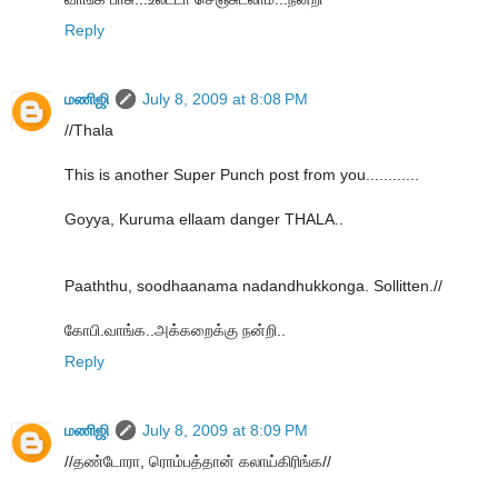
Reply
மணிஜி
July 8, 2009 at 8:08 PM
//Thala
This is another Super Punch post from you............
Goyya, Kuruma ellaam danger THALA..
Paaththu, soodhaanama nadandhukkonga. Sollitten.//
கோபி.வாங்க..அக்கறைக்கு நன்றி..
Reply
மணிஜி
July 8, 2009 at 8:09 PM
//தண்டோரா, ரொம்பத்தான் கலாய்கிரிங்க//