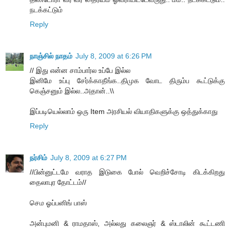
நடக்கட்டும்
Reply
நாஞ்சில் நாதம்
July 8, 2009 at 6:26 PM
// இது என்ன சாம்பார்ல உப்பே இல்ல
இனிமே உப்பு சேர்க்காதீங்க..திமுக வோட திரும்ப கூட்டுக்கு
கெஞ்சனும் இல்ல..அதான்..\\
இப்படியெல்லாம் ஒரு Item அரசியல் வியாதிகளுக்கு ஒத்துக்காது
Reply
நர்சிம்
July 8, 2009 at 6:27 PM
//பின்னுட்டமே வராத இடுகை போல் வெறிச்சோடி கிடக்கிறது
தைலாபுர தோட்டம்//
செம ஓப்பனிங் பாஸ்
அன்புமனி & ராமதாஸ், அல்லது கலைஞர் & ஸ்டாலின் கூட்டணி