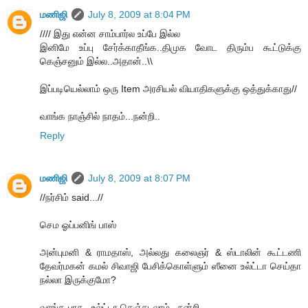
மணிஜி
July 8, 2009 at 8:04 PM
//// இது என்ன சாம்பார்ல உப்பே இல்ல
இனிமே உப்பு சேர்க்காதீங்க..திமுக வோட திரும்ப கூட்டுக்கு
கெஞ்சனும் இல்ல..அதான்..\\
இப்படியெல்லாம் ஒரு Item அரசியல் வியாதிகளுக்கு ஒத்துக்காது//
வாங்க நாஞ்சில் நாதம்...நன்றி..
Reply
மணிஜி
July 8, 2009 at 8:07 PM
//நர்சிம் said...//
செம ஓப்பனிங் பாஸ்
அன்புமனி & ராமதாஸ், அல்லது கலைஞர் & ஸ்டாலின் கூட்டணி
தேவர்மகன் கமல் சிவாஜி பேசிக்கொள்ளும் ஸீனை உல்ட்டா செய்தா
நல்லா இருக்குமோ?
வாங்க பாசு...உல்ட்டா செஞ்சுடலாம்...நன்றி