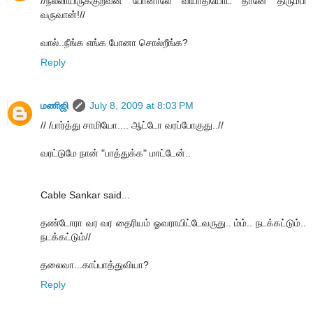
//நல்லாயிருக்குறவன் போனாலே வியாதியோட தானே திரும்பி
வருவான்!//
வால்..நீங்க எங்க போனா சொல்றீங்க?
Reply
மணிஜி
July 8, 2009 at 8:03 PM
// /பார்த்து சாமியோ.... ஆட்டோ வரப்போகுது..//
வரட்டுமே நான் "பாத்துக்க" மாட்டேன்..
Cable Sankar said...
தண்டோரா வர வர தைரியம் ஓவராயிட்டேவருது.. ம்ம்.. நடக்கட்டும்..
நடக்கட்டும்//
தலைவா...காப்பாத்துவியா?
Reply