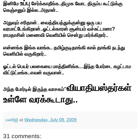
உப்பு
இனிமே
சேர்க்காதீங்க..திமுக வோட திரும்ப கூட்டுக்கு
கெஞ்சனும் இல்ல..அதான்..
அதுவும் சரிதான்
..
வைத்தியத்துக்குன்னு ஒரு பய
வரமாட்டேங்கிறான்..ஓட்டல்காரன் சூன்யம் வச்சுட்டானா?
ராமதாசின் மணைவி வெளியில் சென்று பார்க்கிறார்..
என்னங்க இங்க வாங்க..
தமிழ்குடிதாங்கி கால் தாங்கி நடந்து
வெளியில் வருகிறார்..
ஓட்டல் பெயர் பலகையை மாத்தினிங்க....இந்த போர்டை கழட்டாம
விட்டுட்டீங்க..எவன் வருவான்..
வியாதியஸ்தர்கள்
அந்த போர்டில் இருந்த வாசகம்”
உள்ளே வரக்கூடாது..
மணிஜி
at
Wednesday, July 08, 2009
31 comments: