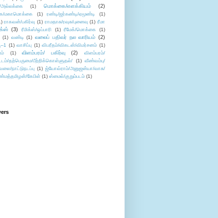
மொக்கை/எளக்கியம்
(2)
/அல்லக்கை
(1)
ை/மகாமொக்கை
(1)
ரண்டி/ஜர்கண்டி/ஏமூண்டி
(1)
1)
ராகவன்/பகிர்வு
(1)
ராமதாசு/ரவுசு/புனைவு
(1)
ரீமா
ிக்ஸ்
(3)
ரீமிக்ஸ்/ஒப்பாரி
(1)
ரீமேக்/மொக்கை
(1)
வலைப் பதிவர் நல வாரியம்
(2)
(1)
வண்டி
(1)
--1
(1)
வாசிப்பு
(1)
விபரீதம்/விகடன்/விமர்சனம்
(1)
விளம்பரம்/ பகிர்வு
(2)
ம்
(1)
விளம்பரம்/
ட்டம்/தற்பெருமை/பீற்றிக்கொள்ளுதல்/
(1)
வீண்வம்பு/
ேலை/நாட்டுநடப்பு
(1)
ஜ்யோவ்ராம்/அனுஜன்யா/வாசு/
ண்மத்தமிழன்/கேபிள்
(1)
ஸ்மைல்/குறும்படம்
(1)
wers