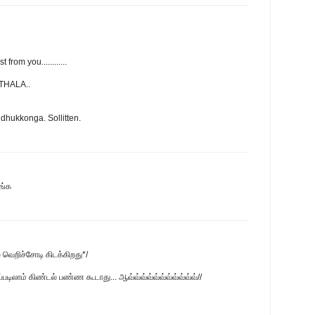
rom you............
 THALA..
hukkonga. Sollitten.
ங்க
 வெறிச்சோடி கிடக்கிறது*/
லாம் கிண்டல் பண்ண கூடாது... ஆவ்வ்வ்வ்வ்வ்வ்வ்வ்வ்வ்//