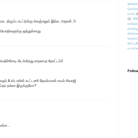
ஊக்கை
மொக்க
ராகம்
(
ரீம
(1)
வோட திரும்ப கூட்டுக்கு கெஞ்சனும் இல்ல..அதான்..\\
வசந்தம்
வலைப்பூ
வியாதிகளுக்கு ஒத்துக்காது
விமர்சன
சுயதம்ப
வெட்டிவ
பா.ரா/உ
ெறிச்சோடி கிடக்கிறது தைலாபுர தோட்டம்//
Follo
ஞர் & ஸ்டாலின் கூட்டணி தேவர்மகன் கமல் சிவாஜி
ய்தா நல்லா இருக்குமோ?
ங்க...