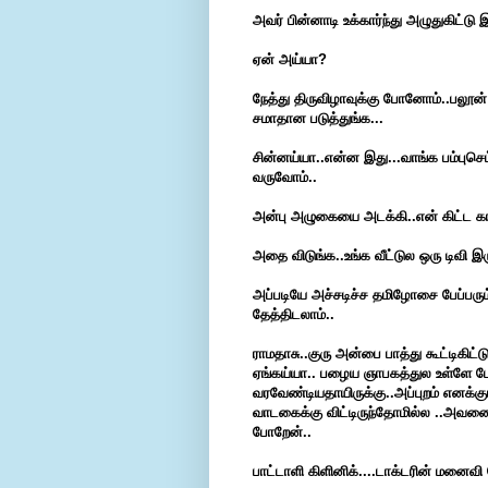
அவர் பின்னாடி உக்கார்ந்து அழுதுகிட்டு இ
ஏன் அய்யா?
நேத்து திருவிழாவுக்கு போனோம்..பலூன்
சமாதான படுத்துங்க...
சின்னய்யா..என்ன இது...வாங்க பம்புசெட்
வருவோம்..
அன்பு அழுகையை அடக்கி..என் கிட்ட கா
அதை விடுங்க..உங்க வீட்டுல ஒரு டிவி இ
அப்படியே அச்சடிச்ச தமிழோசை பேப்பரும்
தேத்திடலாம்..
ராமதாசு..குரு அன்பை பாத்து கூட்டிகிட
ஏங்கய்யா..
பழைய ஞாபகத்துல உள்ளே போய்
வரவேண்டியதாயிருக்கு..அப்புறம் எனக்
வாடகைக்கு விட்டிருந்தோமில்ல ..அவனை 
போறேன்..
பாட்டாளி கிளினிக்....டாக்டரின் மனைவி