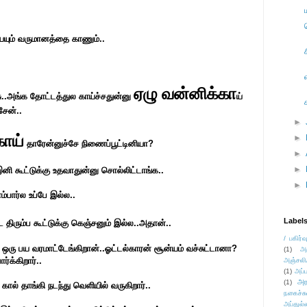
யேயும் வருமானத்தை காணும்..
ஏழு வன்னிக்கா
்சு..அங்க தோட்டத்துல காய்ச்சதுன்னு
ய்
சேன்..
►
காய்
►
தாரேன்னுச்சே நிணைப்பூட்டினியா?
►
►
இனி கூட்டுக்கு உதவாதுன்னு சொல்லிட்டாங்க..
►
பார்ல உப்பே இல்ல..
Label
 திரும்ப கூட்டுக்கு கெஞ்சனும் இல்ல..அதான்..
/ பகிர்வ
 ஒரு பய வரமாட்டேங்கிறான்..ஓட்டல்காரன் சூன்யம் வச்சுட்டானா?
(1)
அ
்க்கிறார்..
அஞ்சலி
(1)
அப்ப
அர
(1)
 கால் தாங்கி நடந்து வெளியில் வருகிறார்..
நகைச்ச
அப்துல்