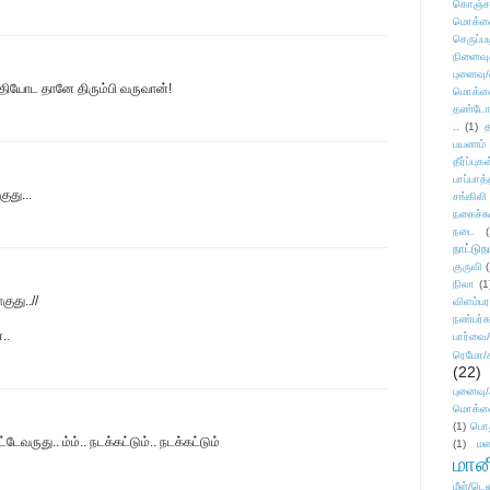
கொஞ்ச
மொக்க
செருப்ப
நினைவு
புனைவு
தியோட தானே திரும்பி வருவான்!
மொக்க
தண்டோரா
..
(1)
த
பயணம்
தீர்ப்பு
பாப்பாத்
ுது...
சங்கிலி
நகைச்ச
நடை
(
நாட்டுந
குருவி
நிலா
(1
ுது..//
விளம்பர
நண்பர்க
..
பார்வை/
ரெமோ/க
(22)
புனைவ
மொக்க
(1)
பொ
ருது.. ம்ம்.. நடக்கட்டும்.. நடக்கட்டும்
(1)
மன
மானி
மீள்/டெஸ