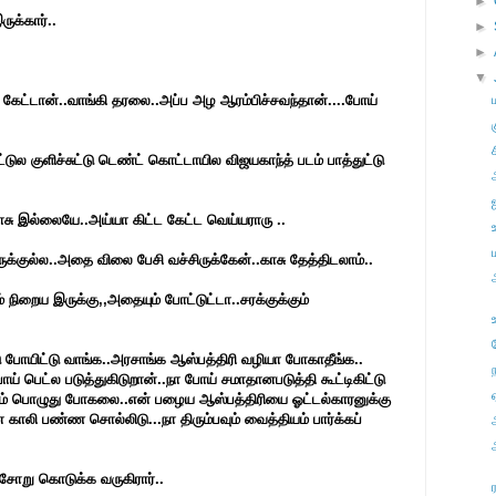
►
ருக்கார்..
►
►
▼
 கேட்டான்..வாங்கி தரலை..அப்ப அழ ஆரம்பிச்சவந்தான்....போய்
ச
டுல குளிச்சுட்டு டெண்ட் கொட்டாயில விஜயகாந்த் படம் பாத்துட்டு
சு இல்லையே..அய்யா கிட்ட கேட்ட வெய்யராரு ..
ருக்குல்ல..அதை விலை பேசி வச்சிருக்கேன்..காசு தேத்திடலாம்..
 நிறைய இருக்கு,,அதையும் போட்டுட்டா..சரக்குக்கும்
்டு போயிட்டு வாங்க..அரசாங்க ஆஸ்பத்திரி வழியா போகாதீங்க..
 பெட்ல படுத்துகிடுறான்..நா போய் சமாதானபடுத்தி கூட்டிகிட்டு
கும் பொழுது போகலை..என் பழைய ஆஸ்பத்திரியை ஓட்டல்காரனுக்கு
காலி பண்ண சொல்லிடு...நா திரும்பவும் வைத்தியம் பார்க்கப்
 சோறு கொடுக்க வருகிரார்..