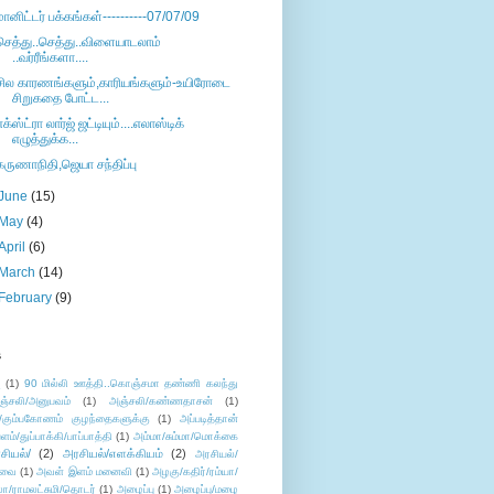
மானிட்டர் பக்கங்கள்----------07/07/09
செத்து..செத்து..விளையாடலாம்
..வர்ரீங்களா....
சில காரணங்களும்,காரியங்களும்-உயிரோடை
சிறுகதை போட்ட...
எக்ஸ்ட்ரா லார்ஜ் ஜட்டியும்....எலாஸ்டிக்
எழுத்துக்க...
கருணாநிதி,ஜெயா சந்திப்பு
June
(15)
May
(4)
April
(6)
March
(14)
February
(9)
s
ு
(1)
90 மில்லி ஊத்தி..கொஞ்சமா தண்ணி கலந்து
ஞ்சலி/அனுபவம்
(1)
அஞ்சலி/கண்ணதாசன்
(1)
/கும்பகோணம் குழந்தைகளுக்கு
(1)
அப்படித்தான்
ளம்/துப்பாக்கி/பாப்பாத்தி
(1)
அம்மா/சும்மா/மொக்கை
சியல்/
(2)
அரசியல்/எளக்கியம்
(2)
அரசியல்/
ுவை
(1)
அவள் இளம் மனைவி
(1)
அழகு/கதிர்/ரம்யா/
லா/ராமலட்சுமி/தொடர்
(1)
அழைப்பு
(1)
அழைப்பு/மழை