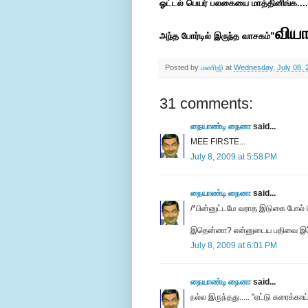
ஓட்டல் பெயர் பலகையை மாத்தினிங்க....
வியா
அந்த போர்டில் இருந்த வாசகம்”
Posted by
மணிஜி
at
Wednesday, July 08, 
31 comments:
நையாண்டி நைனா
said...
MEE FIRSTE...
July 8, 2009 at 5:58 PM
நையாண்டி நைனா
said...
/*பின்னுட்டமே வராத இடுகை போல் வ
இதென்னா? என்னுடைய பதிவை இப்படி
July 8, 2009 at 6:01 PM
நையாண்டி நைனா
said...
நல்ல இருந்தது..... "ஏட்டு சுரைக்காய