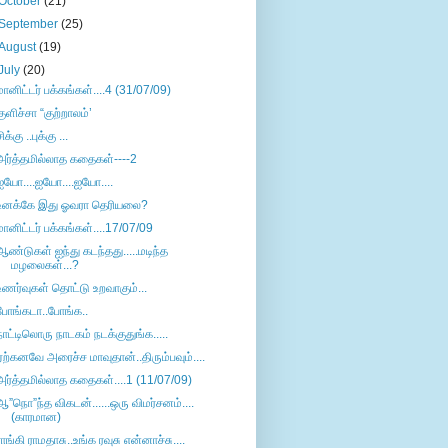
October
(21)
September
(25)
August
(19)
July
(20)
மானிட்டர் பக்கங்கள்....4 (31/07/09)
குளிச்சா “குற்றாலம்’
ிக்கு ..புக்கு ...
அர்த்தமில்லாத கதைகள்----2
ஐயோ....ஐயோ....ஐயோ....
உனக்கே இது ஓவரா தெரியலை?
மானிட்டர் பக்கங்கள்....17/07/09
ஆண்டுகள் ஐந்து கடந்தது.....மடிந்த
மழலைகள்...?
உணர்வுகள் தொட்டு உறவாகும்...
போங்கடா..போங்க..
நாட்டிலொரு நாடகம் நடக்குதுங்க.....
ஏற்கனவே அரைச்ச மாவுதான்..திரும்பவும்....
அர்த்தமில்லாத கதைகள்....1 (11/07/09)
ஆ”நொ”ந்த விகடன்......ஒரு விமர்சனம்....
(காரமான)
ராங்கி ராமதாசு..உங்க ரவுசு என்னாச்சு....