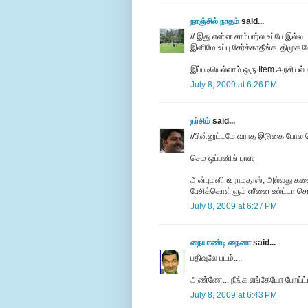
நாஞ்சில் நாதம்
said...
// இது என்ன சாம்பார்ல உப்பே இல்ல
இனிமே உப்பு சேர்க்காதீங்க..திமுக 
இப்படியெல்லாம் ஒரு Item அரசியல் 
July 8, 2009 at 6:26 PM
நர்சிம்
said...
//பின்னுட்டமே வராத இடுகை போல் வ
செம ஓப்பனிங் பாஸ்
அன்புமனி & ராமதாஸ், அல்லது கலை
பேசிக்கொள்ளும் ஸீனை உல்ட்டா செ
July 8, 2009 at 6:27 PM
நையாண்டி நைனா
said...
பதிவுலே படம்....
அண்ணே... நீங்க எங்கேயோ போய்ட்டீ
July 8, 2009 at 6:43 PM