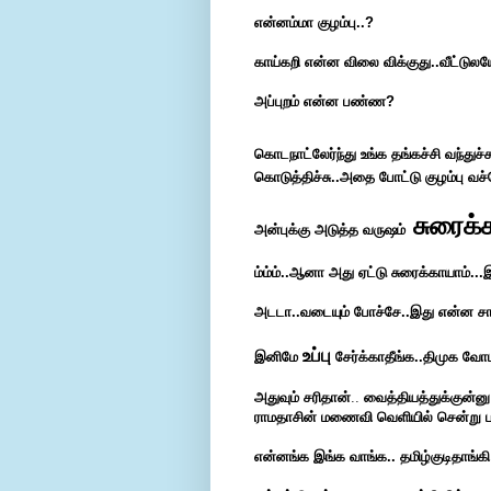
என்னம்மா குழம்பு..?
காய்கறி என்ன விலை விக்குது..வீட்டுல
அப்புறம் என்ன பண்ண?
கொடநாட்லேர்ந்து உங்க தங்கச்சி வந்துச
கொடுத்திச்சு..அதை போட்டு குழம்பு வச்
சுரைக்
அன்புக்கு அடுத்த வருஷம்
ம்ம்ம்..ஆனா அது ஏட்டு சுரைக்காயாம்...
அடடா..வடையும் போச்சே..இது என்ன சாம்
உப்பு
இனிமே
சேர்க்காதீங்க..திமுக வோட
அதுவும் சரிதான்
..
வைத்தியத்துக்குன்னு
ராமதாசின் மணைவி வெளியில் சென்று பார
என்னங்க இங்க வாங்க..
தமிழ்குடிதாங்கி