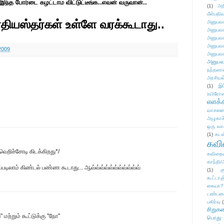
இந்த போர்டை கழட்டாம விட்டுட்டீங்க..எவன் வருவான்..
(1)
அற
மீள்பதிவ
தியஸ்தர்கள் உள்ளே வரக்கூடாது..
அனுபவக
அனுபவக
அனுபவக
அனுபவக
2009
அனுபவக
அனுபவ
நந்தலால
அரசியல
(1)
இட
உயிரோ
எளக்க
வாசனை/க
அழுகாச
ஒரு வா
(1)
கடன
கவ
ெறிச்சோடி கிடக்கிறது*/
கவிதைய
காந்தி/
லாம் கிண்டல் பண்ண கூடாது... ஆவ்வ்வ்வ்வ்வ்வ்வ்வ்வ்வ்
(1)
க
கூட்டா
கையா?
டண்டன
பகிர்வு
(
சிறுக
்" மற்றும் கூட்டுக்கு "நோ"
பொது