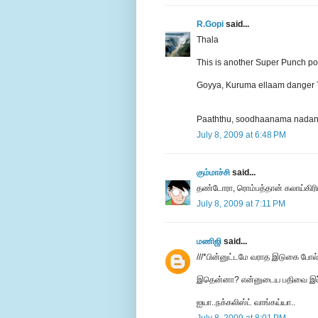
R.Gopi
said...
Thala
This is another Super Punch post f
Goyya, Kuruma ellaam danger
Paaththu, soodhaanama nadand
July 8, 2009 at 6:48 PM
கும்மாச்சி
said...
தண்டோரா, ரொம்பத்தான் கலாய்கிரி
July 8, 2009 at 7:11 PM
மணிஜி
said...
///*பின்னுட்டமே வராத இடுகை போல்
இதென்னா? என்னுடைய பதிவை இப்படி
ஐயா..நக்கலிஸ்ட் வாங்கய்யா..