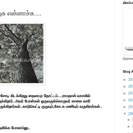
விளம்ப
சு என்னாச்சு....
தொலைக
Blog A
►
20
►
20
►
20
சோடி கிடக்கிறது தைலாபுர தோட்டம்....ராமதாஸ் வாசலில்
►
20
ுக்கிறார்..அவர் பேரன்கள் ஒருவருக்கொருவர் காலை வாரி
கிறார்கள்..காடுவெட்டி குருவும்,கோ.க மணியும் வருகிரார்கள்..
►
20
▼
20
►
►
 குளிக்க போலாம்னு..