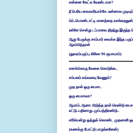
என்னை கேட்க வேண்டாமா?
நீ பெரிய கைகாரியாச்சே..உன்னால முடியும
ம்ம்..பொண்டாட்டி மானத்தை வாங்கறதுன்னு 
உள்ளே சென்று டப்பாவை திறந்து இருந்த 
ஆறு பேருக்கு சாம்பார் வைக்க இந்த பருப்
ஆரம்பித்தாள்
(துவரம்பருப்பு கிலோ 96 ரூபாயாம்)
எனக்கொரு வேலை கொடுங்க..
சம்பளம் எவ்வளவு வேணும்?
முத நாள் ஒரு பைசா..
ஒரு பைசாவா?
ஆமாம்..ஆனா அடுத்த நாள் ரெண்டு பைசா..
எட்டு..பதினாறு..முப்பத்திரண்டு..
சரியென்று ஒத்துக் கொண்ட முதலாளி ஒரு
(கணக்கு போட்டு பாருங்களேன்)