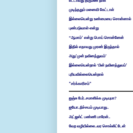
எட்டாவது திருமண நாள்
முடிந்ததும் மனைவி கேட்டாள்
இல்லையென்று உண்மையை சொன்னால்
புண்படுவாள்-என்று
“ஆமாம்
’
என்று பொய் சொன்னேன்
இதில் எதாவது முரண் இருந்தால்
அது
’
முன் நவினத்துவம்
’
இல்லையென்றால் ‘பின் நவினத்துவம்
’
புரியவில்லையென்றால்
”
சர்க்காரிசம்
”
ஐஞ்சு பேர்..சமாளிக்க முடியுமா?
ஐயோ..நிச்சயம் முடியாது..
அட்ஜஸ்ட் பண்ணி பாரேன்..
வேற வழியில்லை..வர சொல்லிட்டேன்