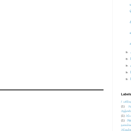
►
►
►
►
►
Label
/ பகிர்வ
(1)
அ
அஞ்சலி
(1)
அப்ப
அர
(1)
நகைச்ச
அப்துல்