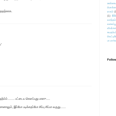
ஊக்கை
மொக்க
்ததற்காக.
ராகம்
(
ரீம
(1)
வசந்தம்
வலைப்பூ
விமர்சன
சுயதம்ப
வெட்டிவ
பா.ரா/உ
்’
Follo
ஹ்ம்ம்......... பட்டைய கெளப்புது பாஸு.....
ாலும், இப்போ படிக்கறப்போ சிப்பு சிப்பா வருது.......