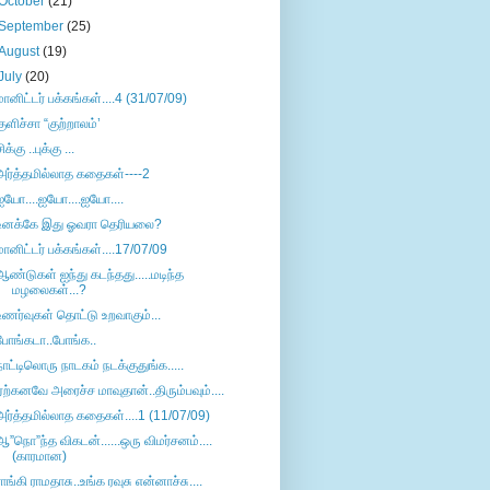
October
(21)
September
(25)
August
(19)
July
(20)
மானிட்டர் பக்கங்கள்....4 (31/07/09)
குளிச்சா “குற்றாலம்’
ிக்கு ..புக்கு ...
அர்த்தமில்லாத கதைகள்----2
ஐயோ....ஐயோ....ஐயோ....
உனக்கே இது ஓவரா தெரியலை?
மானிட்டர் பக்கங்கள்....17/07/09
ஆண்டுகள் ஐந்து கடந்தது.....மடிந்த
மழலைகள்...?
உணர்வுகள் தொட்டு உறவாகும்...
போங்கடா..போங்க..
நாட்டிலொரு நாடகம் நடக்குதுங்க.....
ஏற்கனவே அரைச்ச மாவுதான்..திரும்பவும்....
அர்த்தமில்லாத கதைகள்....1 (11/07/09)
ஆ”நொ”ந்த விகடன்......ஒரு விமர்சனம்....
(காரமான)
ராங்கி ராமதாசு..உங்க ரவுசு என்னாச்சு....