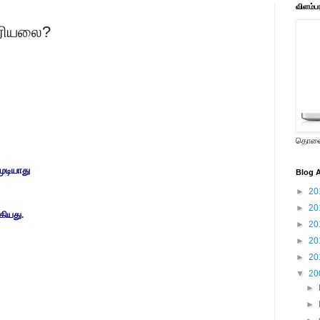
விளம்ப
ரியலை?
தொலைக
ுடியாது
Blog A
►
20
►
20
ியது.
►
20
►
20
►
20
▼
20
►
►