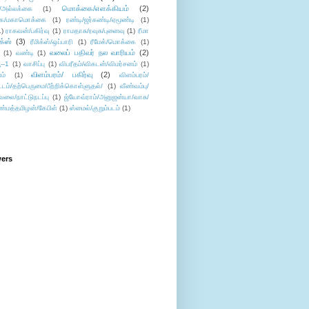
மொக்கை/எளக்கியம்
(2)
/அல்லக்கை
(1)
ை/மகாமொக்கை
(1)
ரண்டி/ஜர்கண்டி/ஏமூண்டி
(1)
1)
ராகவன்/பகிர்வு
(1)
ராமதாசு/ரவுசு/புனைவு
(1)
ரீமா
ிக்ஸ்
(3)
ரீமிக்ஸ்/ஒப்பாரி
(1)
ரீமேக்/மொக்கை
(1)
வலைப் பதிவர் நல வாரியம்
(2)
(1)
வண்டி
(1)
--1
(1)
வாசிப்பு
(1)
விபரீதம்/விகடன்/விமர்சனம்
(1)
விளம்பரம்/ பகிர்வு
(2)
ம்
(1)
விளம்பரம்/
ட்டம்/தற்பெருமை/பீற்றிக்கொள்ளுதல்/
(1)
வீண்வம்பு/
ேலை/நாட்டுநடப்பு
(1)
ஜ்யோவ்ராம்/அனுஜன்யா/வாசு/
ண்மத்தமிழன்/கேபிள்
(1)
ஸ்மைல்/குறும்படம்
(1)
wers