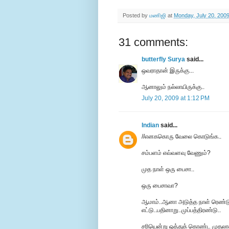
Posted by
மணிஜி
at
Monday, July 20, 200
31 comments:
butterfly Surya
said...
ஒவராதான் இருக்கு...
ஆனாலும் நல்லாயிருக்கு..
July 20, 2009 at 1:12 PM
Indian
said...
//எனககொரு வேலை கொடுங்க..
சம்பளம் எவ்வளவு வேணும்?
முத நாள் ஒரு பைசா..
ஒரு பைசாவா?
ஆமாம்..ஆனா அடுத்த நாள் ரெண்டு 
எட்டு..பதினாறு..முப்பத்திரண்டு..
சரியென்று ஒத்துக் கொண்ட முதலாள