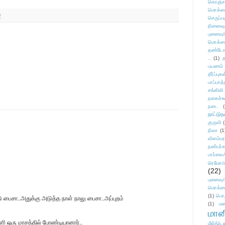
கொஞ்ச
மொக்க
9
செருப்ப
நினைவு
புனைவு
மொக்க
தண்டோரா
..
(1)
த
பயணம்
தீர்ப்பு
பாப்பாத்
சங்கிலி
நகைச்ச
நடை
(
நாட்டுந
குருவி
நிலா
(1
விளம்பர
நண்பர்க
பார்வை/
ரெமோ/க
(22)
புனைவ
மொக்க
(1)
பொ
பைசா..அதுக்கு அடுத்த நாள் நாலு பைசா..அப்புறம்
(1)
மன
மானி
ி ஒரு மாசத்தில் போண்டியானார்..
மீள்/டெஸ