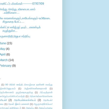
மானிட்டர் பக்கங்கள்----------07/07/09
செத்து..செத்து..விளையாடலாம்
..வர்ரீங்களா....
சில காரணங்களும்,காரியங்களும்-உயிரோடை
சிறுகதை போட்ட...
எக்ஸ்ட்ரா லார்ஜ் ஜட்டியும்....எலாஸ்டிக்
எழுத்துக்க...
கருணாநிதி,ஜெயா சந்திப்பு
June
(15)
May
(4)
April
(6)
March
(14)
February
(9)
s
ு
(1)
90 மில்லி ஊத்தி..கொஞ்சமா தண்ணி கலந்து
ஞ்சலி/அனுபவம்
(1)
அஞ்சலி/கண்ணதாசன்
(1)
/கும்பகோணம் குழந்தைகளுக்கு
(1)
அப்படித்தான்
ளம்/துப்பாக்கி/பாப்பாத்தி
(1)
அம்மா/சும்மா/மொக்கை
சியல்/
(2)
அரசியல்/எளக்கியம்
(2)
அரசியல்/
ுவை
(1)
அவள் இளம் மனைவி
(1)
அழகு/கதிர்/ரம்யா/
லா/ராமலட்சுமி/தொடர்
(1)
அழைப்பு
(1)
அழைப்பு/மழை