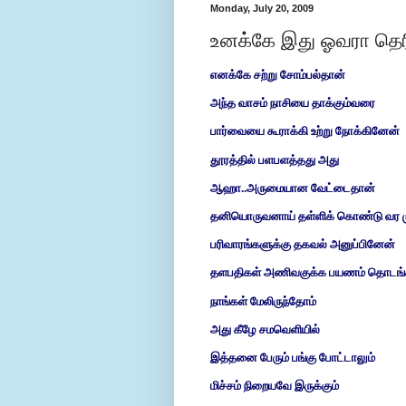
Monday, July 20, 2009
உனக்கே இது ஓவரா தெ
எனக்கே சற்று சோம்பல்தான்
அந்த வாசம் நாசியை தாக்கும்வரை
பார்வையை கூராக்கி உற்று நோக்கினேன்
தூரத்தில் பளபளத்தது அது
ஆஹா..அருமையான வேட்டைதான்
தனியொருவனாய் தள்ளிக் கொண்டு வர ம
பரிவாரங்களுக்கு தகவல் அனுப்பினேன்
தளபதிகள் அணிவகுக்க பயணம் தொடங்க
நாங்கள் மேலிருந்தோம்
அது கீழே சமவெளியில்
இத்தனை பேரும் பங்கு போட்டாலும்
மிச்சம் நிறையவே இருக்கும்