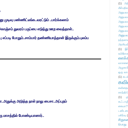
(1)
அற
மீள்பதிவ
்
அனுபவக
அனுபவக
முடிவு பண்ணிட்டீங்க..வரட்டும் ..பார்க்கலாம்
அனுபவக
அனுபவக
கொஞ்சம் துவரம் பருப்பை எடுத்து ஊற வைத்தாள்..
அனுபவக
அனுபவ
பு எப்படி போதும்..சாம்பார் தண்ணியாத்தான் இருக்கும்.புலம்ப
நந்தலால
அரசியல
(1)
இட
உயிரோ
எளக்க
வாசனை/க
அழுகாச
ஒரு வா
(1)
கடன
கவ
கவிதைய
காந்தி/
(1)
க
அதுக்கு அடுத்த நாள் நாலு பைசா..அப்புறம்
கூட்டா
கையா?
டண்டன
 மாசத்தில் போண்டியானார்..
பகிர்வு
(
சிறுக
பொது