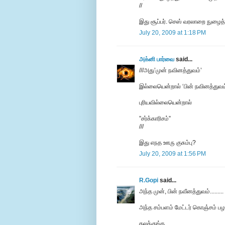
//
இது சூப்பர். செஸ் வரலாறை நுழைத
July 20, 2009 at 1:18 PM
அக்னி பார்வை
said...
///அது’முன் நவினத்துவம்’
இல்லையென்றால் ‘பின் நவினத்துவம
புரியவில்லையென்றால்
”சர்க்காரிசம்”
///
இது எநத ஊரு குசும்பு?
July 20, 2009 at 1:56 PM
R.Gopi
said...
அந்த முன், பின் நவீனத்துவம்......... 
அந்த சம்பளம் மேட்டர் கொஞ்சம் பழசான
கலக்குங்க.............