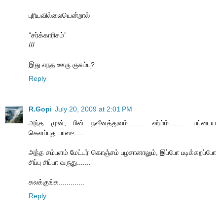
புரியவில்லையென்றால்
”சர்க்காரிசம்”
///
இது எநத ஊரு குசும்பு?
Reply
R.Gopi
July 20, 2009 at 2:01 PM
அந்த முன், பின் நவீனத்துவம்......... ஹ்ம்ம்......... பட்டைய
கெளப்புது பாஸு.....
அந்த சம்பளம் மேட்டர் கொஞ்சம் பழசானாலும், இப்போ படிக்கறப்போ
சிப்பு சிப்பா வருது.......
கலக்குங்க.............
Reply