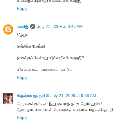
(எனக்குப் பிடிச்சது சர்க்காரிசக் கவுஜ!)
Reply
மணிஜி
July 21, 2009 at 8:48 AM
/ஆஹா!
பின்றீங்க போங்க!
(எனக்குப் பிடிச்சது சர்க்காரிசக் கவுஜ!)//
பரிசல் வாங்க ..வணக்கம்..நன்றி..
Reply
கிருஷ்ண மூர்த்தி S
July 21, 2009 at 9:38 AM
அட, எனக்கும் கூட இது ஓவராத் தான் தெரியுதுங்க!
ஆனாலும், மன சாட்சி சொல்றதை எப்படிங்க மறுக்கிறது:-))
Reply