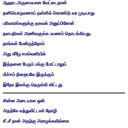
ஆஹா..அருமையான வேட்டைதான்
தனியொருவனாய் தள்ளிக் கொண்டு வர முடியாது
பரிவாரங்களுக்கு தகவல் அனுப்பினேன்
தளபதிகள் அணிவகுக்க பயணம் தொடங்கியது.
நாங்கள் மேலிருந்தோம்
அது கீழே சமவெளியில்
இத்தனை பேரும் பங்கு போட்டாலும்
மிச்சம் நிறையவே இருக்கும்
இதோ இலக்கு நெருங்கி விட்டது
சின்ன அடையாள ஒலி
அதற்கே வந்துவிட்டாள் தோழி
சீ..சீ நான் அதற்கு அழைக்கவில்லை