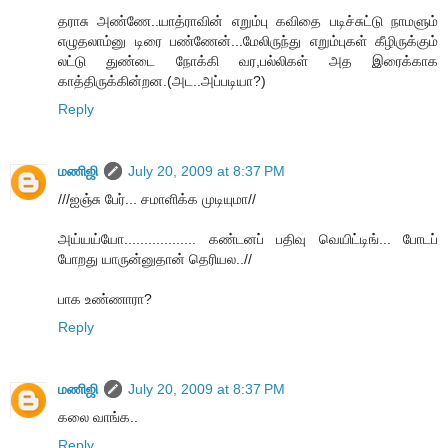
தராசு அண்ணே..யாத்ராவின் எறும்பு கவிதை படிச்சுட்டு நாமளும்
எழுதலாம்னு டிரை பண்ணேன்...மேலிருந்து எறும்புகள் கீழிருக்கும்
லட்டு துண்டை நோக்கி வர,பல்லிகள் அத இரைக்காக
காத்திருக்கின்றன.(அட..அப்படியா?)
Reply
மணிஜி
July 20, 2009 at 8:37 PM
///ஐஞ்சு பேர்... சமாளிக்க முடியுமா//
அய்யய்யோ.................. கண்டனப் பதிவு வெயிட்டிங்... போடப்
போறது யாருன்னுதான் தெரியல..//
பாக உண்ணாரா?
Reply
மணிஜி
July 20, 2009 at 8:37 PM
கலை வாங்க..
Reply