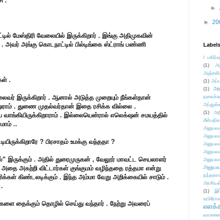
ி .
►
►
20
்டில் மேஸ்திரி வேலையில் இருக்கிறார் . இங்கு அதிமுகவின்
. அவர் அங்கு கொடநாட்டில் பில்டிங்கை ஸ்ட்ராங் பண்ணி
Label
/ பகிர்வ
(1)
அ
அஞ்சலி
ள் .
(1)
அப்ப
அர
(1)
லைவர் இருக்கிறார் . ஆனால் அடுத்த முறையும் நீங்கள்தான்
நகைச்ச
அப்துல்
ிரஷராம் . துணை முதல்வர்தான் இதை ரசிக்க வில்லை .
(1)
அற
வாங்கியிருக்கிறாராம் . இல்லையென்ரால் எலெக்‌ஷன் சமயத்தில்
மீள்பதிவ
ாம் ..
அனுபவக
அனுபவக
யிருக்கிறாரே ? பிரசாதம் உமக்கு வந்ததா ?
அனுபவக
அனுபவக
்” இருக்கும் . அதில் துரைமுருகன் , வேலூர் மாவட்ட செயலாளர்
அனுபவக
அனுபவ
 அதை அகற்றி விட்டார்கள் குங்குமம் வழிந்ததை ரத்தமா என்று
நந்தலால
ரிக்கள் கிண்டலடிக்கும் . இந்த அம்மா வேறு அறிக்கையில் சாடும் .
அரசியல
.
(1)
இட
உயிரோ
களை தைக்கும் தொழில் செய்து வந்தார் . நேற்று அவரைப்
எளக்க
வாசனை/க