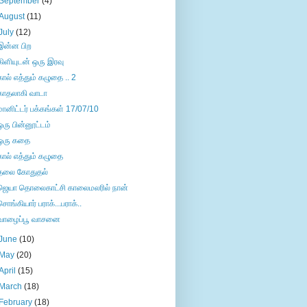
September
(4)
August
(11)
July
(12)
இன்ன பிற
கிளியுடன் ஒரு இரவு
கால் எத்தும் கழுதை .. 2
காதலாகி வாடா
மானிட்டர் பக்கங்கள் 17/07/10
ஒரு பின்னூட்டம்
ஒரு கதை
கால் எத்தும் கழுதை
தலை கோதுதல்
ஜெயா தொலைகாட்சி காலைமலரில் நான்
சொங்கியார் பராக்...பராக்..
வாழைப்பூ வாசனை
June
(10)
May
(20)
April
(15)
March
(18)
February
(18)