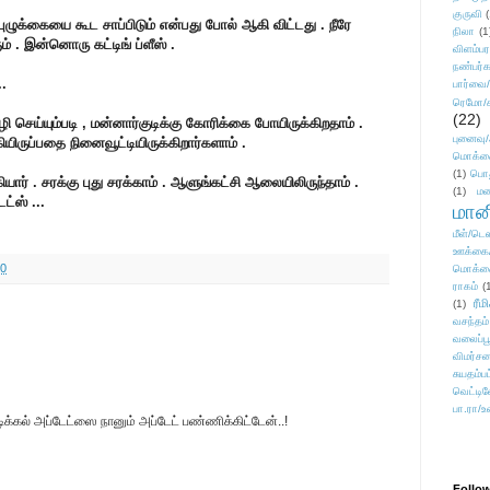
குருவி
புழுக்கையை கூட சாப்பிடும் என்பது போல் ஆகி விட்டது . நீரே
நிலா
(1
ம் . இன்னொரு கட்டிங் ப்ளீஸ் .
விளம்பர
நண்பர்க
.
பார்வை/
ரெமோ/க
(22)
செய்யும்படி , மன்னார்குடிக்கு கோரிக்கை போயிருக்கிறதாம் .
புனைவ
யிருப்பதை நினைவூட்டியிருக்கிறார்களாம் .
மொக்க
(1)
பொ
ார் . சரக்கு புது சரக்காம் . ஆளுங்கட்சி ஆலையிலிருந்தாம் .
(1)
மன
ட்ஸ் ...
மானி
மீள்/டெஸ
ஊக்கை
10
மொக்க
ராகம்
(
ரீம
(1)
வசந்தம்
வலைப்பூ
விமர்சன
சுயதம்ப
வெட்டிவ
பா.ரா/உ
ிக்கல் அப்டேட்ஸை நானும் அப்டேட் பண்ணிக்கிட்டேன்..!
Follo