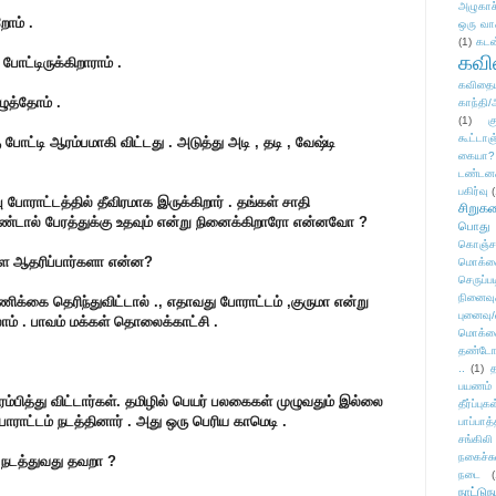
அழுகாச
றோம் .
ஒரு வா
(1)
கடன
கவ
ோட்டிருக்கிறாராம் .
கவிதைய
ழுத்தோம் .
காந்தி/
(1)
க
கூட்டா
போட்டி ஆரம்பமாகி விட்டது . அடுத்து அடி , தடி , வேஷ்டி
கையா?
டண்டன
பகிர்வு
(
ு போராட்டத்தில் தீவிரமாக இருக்கிறார் . தங்கள் சாதி
சிறுக
்டால் பேரத்துக்கு உதவும் என்று நினைக்கிறாரோ என்னவோ ?
பொது
கொஞ்ச
ளை ஆதரிப்பார்களா என்ன?
மொக்க
செருப்ப
நினைவு
க்கை தெரிந்துவிட்டால் ., எதாவது போராட்டம் ,குருமா என்று
புனைவு
ம் . பாவம் மக்கள் தொலைக்காட்சி .
மொக்க
தண்டோரா
..
(1)
த
பயணம்
ஆரம்பித்து விட்டார்கள். தமிழில் பெயர் பலகைகள் முழுவதும் இல்லை
தீர்ப்பு
ோராட்டம் நடத்தினார் . அது ஒரு பெரிய காமெடி .
பாப்பாத்
சங்கிலி
நகைச்ச
் நடத்துவது தவறா ?
நடை
(
நாட்டுந