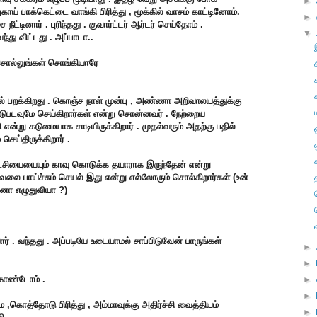
►
ாய் பாக்கெட்டை வாங்கி பிரித்து , மூக்கில் வாசம் காட்டினோம்.
►
ட்டினார் . புரிந்தது . குவார்ட்டர் ஆர்டர் செய்தோம் .
▼
்து விட்டது . அப்பாடா..
சொல்லுங்கள் சொங்கியாரே
 பறக்கிறது . கொஞ்ச நாள் முன்பு , அண்ணா அறிவாலயத்துக்கு
ஈடுபடவுமே செய்கிறார்கள் என்று சொன்னவர் . நேற்றைய
என்று கடுமையாக சாடியிருக்கிறார் . முதல்வரும் அதற்கு பதில்
செய்திருக்கிறார் .
்சியையையும் காவு கொடுக்க தயாராக இருந்தேன் என்று
வேலை பாய்ச்சும் செயல் இது என்று எல்லோரும் சொல்கிறார்கள் (உன்
னா எழுதுவியா ?)
ார் . வந்தது . அப்படியே உடையாமல் சாப்பிடுவேன் பாருங்கள்
►
►
 கொண்டோம் .
►
►
ாம ,கொத்தோடு பிரித்து , அம்மாவுக்கு அதிர்ச்சி வைத்தியம்
►