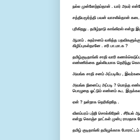
நல்ல முன்னேற்றம்தான் . யார் அவர் என்
சத்தியமூர்த்தி பவன் வாசலில்தான் கடை ப
புரிகிறது . தமிழ்நாடு காங்கிரஸ் என்று இ
ஆமாம் . சுதர்சனம் வகித்த பதவிகளுக்கு 
கிழிப்புகள்தானே . சரி பா.மா.க ?
தமிழ்குடிதாங்கி சாதி வாரி கணக்கெடுப்ப
எண்ணிக்கை துல்லியமாக தெரிந்து கொண
அவங்க சாதி சனம் அப்படியே , இவர்க
அவங்க நினைப்பு அப்படி ? மொத்த எண்ணி
பொழுதை ஓட்டும் எண்னம் கூட இருக்கலா
ஏன் ? நன்றாக தெரிகிறதே .
விளம்பரம் பற்றி சொல்கிறேன் . சீரியல் 
என்று கொஞ்ச நாட்கள் முன்பு ராமதாசு ப
தமிழ் குடிதாங்கி தமிழுக்காக போராட்டம