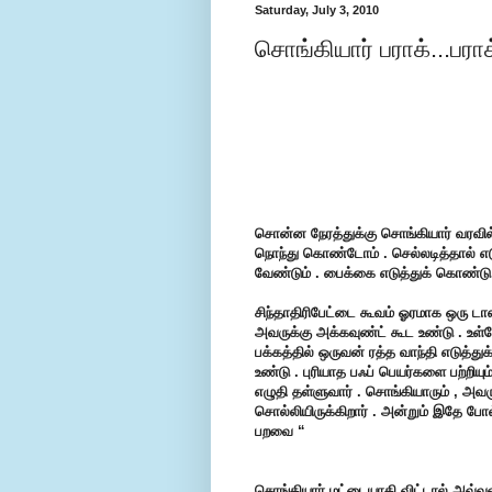
Saturday, July 3, 2010
சொங்கியார் பராக்...பராக
சொன்ன நேரத்துக்கு சொங்கியார் வரவில்ல
நொந்து கொண்டோம் . செல்லடித்தால் எடு
வேண்டும் . பைக்கை எடுத்துக் கொண்டு
சிந்தாதிரிபேட்டை கூவம் ஓரமாக ஒரு டாஸ
அவருக்கு அக்கவுண்ட் கூட உண்டு . உள்ள
பக்கத்தில் ஒருவன் ரத்த வாந்தி எடுத்த
உண்டு . புரியாத பஃப் பெயர்களை பற்றியு
எழுதி தள்ளுவார் . சொங்கியாரும் , அவர
சொல்லியிருக்கிறார் . அன்றும் இதே போல
பறவை “
சொங்கியார் மட்டையாகி விட்டால் அவ்வளவ