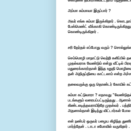
கொடுக்க தயாராகிவிட்டதாம் ஆளுங்கட்ச
அம்மா சும்மாவா இருப்பார் ?
அவர் எங்க சும்மா இருக்கிறார் . கொடநாட
பேஸ்மெண்ட் வீக்காகி கொண்டிருக்கிறது 
கொண்டிருக்கிறார் .
சரி தேர்தல் எப்போது வரும் ? சொல்லுங்க
செம்மொழி மாநாட்டு வெற்றி களிப்பில் த
முதல்வராக வேண்டும் என்று வீட்டில் ப
மதுரைக்காரர்தான் இந்த உறுதி மொழியை 
தன் அதிருப்தியை காட்டலாம் என்ற அச்சம
தலைவருக்கு ஒரு தொண்டர் கோயில் கட்டி
சும்மா கட்டுவாரா ? எதாவது ”வேண்டுதல
படங்களும் வரையப்பட்டிருந்தது . ஆனால்
கிண்டலடித்தவராயிற்றே முதல்வர் . பத்தி
அதனால்தான் இடித்து விட்டார்கள் போல 
என் நண்பர் ஒருவர் பழைய கிழிந்த துணி
பார்த்தேன் . டாடா சுமோவில் வருகிறார் .