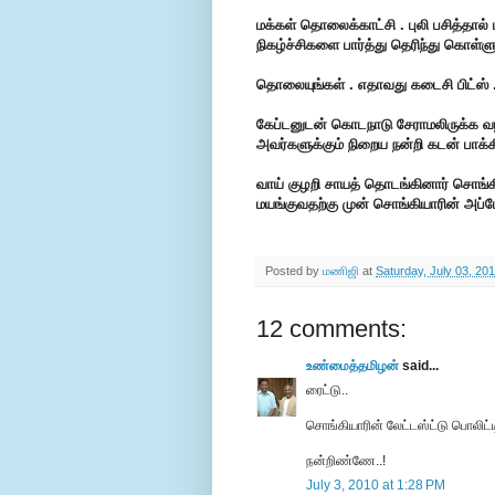
மக்கள் தொலைக்காட்சி . புலி பசித்தால் 
நிகழ்ச்சிகளை பார்த்து தெரிந்து கொள்ளு
தொலையுங்கள் . எதாவது கடைசி பிட்ஸ் .
கேப்டனுடன் கொடநாடு சேராமலிருக்க வழி 
அவர்களுக்கும் நிறைய நன்றி கடன் பாக்கி
வாய் குழறி சாயத் தொடங்கினார் சொங்கிய
மயங்குவதற்கு முன் சொங்கியாரின் அப்டே
Posted by
மணிஜி
at
Saturday, July 03, 20
12 comments:
உண்மைத்தமிழன்
said...
ரைட்டு..
சொங்கியாரின் லேட்டஸ்ட்டு பொலிட்ட
நன்றிண்ணே..!
July 3, 2010 at 1:28 PM