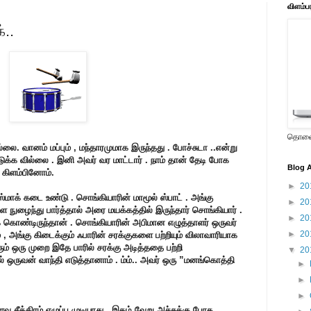
விளம்ப
்..
தொலைக
ை. வானம் மப்பும் , மந்தாரமுமாக இருந்தது . போச்சுடா ..என்று
க்க வில்லை . இனி அவர் வர மாட்டார் . நாம் தான் தேடி போக
Blog A
 கிளம்பினோம்.
►
20
்மாக் கடை உண்டு . சொங்கியாரின் மாமூல் ஸ்பாட் . அங்கு
►
20
ே நுழைந்து பார்த்தால் அரை மயக்கத்தில் இருந்தார் சொங்கியார் .
►
20
ுக் கொண்டிருந்தான் . சொங்கியாரின் அபிமான எழுத்தாளர் ஒருவர்
►
20
ம் , அங்கு கிடைக்கும் ஃபாரின் சரக்குகளை பற்றியும் விலாவாரியாக
ும் ஒரு முறை இதே பாரில் சரக்கு அடித்ததை பற்றி
▼
20
் ஒருவன் வாந்தி எடுத்தானாம் . ம்ம்.. அவர் ஒரு ”மனங்கொத்தி
►
►
►
ு சீக்கிரம் எழுப்ப முடியாது . இதழ் வேறு அச்சுக்கு போக