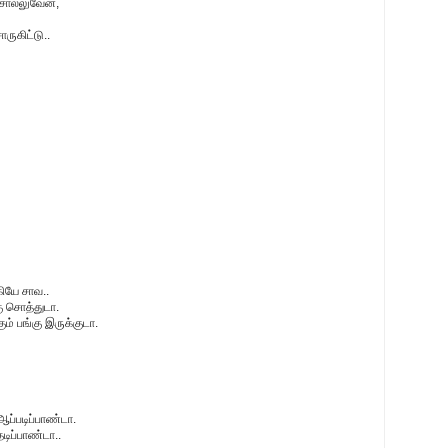
ொல்லுவேன்,
ருகிட்டு..
கியே சாவ..
ு சொத்துடா.
் பங்கு இருக்குடா.
ப்படிப்பாண்டா.
டிப்பாண்டா..