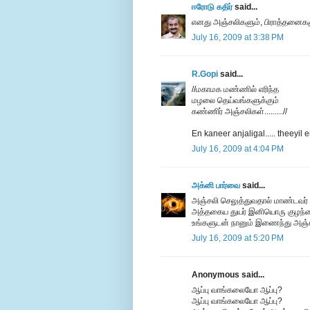
ஈரோடு கதிர்
said...
எனது அஞ்சலிகளும், பிராத்தனைக
July 16, 2009 at 3:38 PM
R.Gopi
said...
//மகாமக மண்ணில் எரிந்த
மழலை தெய்வங்களுக்கும்
கண்ணிர் அஞ்சலிகள்.........//
En kaneer anjaligal..... theeyil
July 16, 2009 at 4:04 PM
அக்னி பார்வை
said...
அஞ்சலி செலுத்துவதால் மாண்டவர் 
அத்தகைய துயர் இனியொரு குழந்தை
உங்களுடன் நானும் இணைந்து அஞ்ச
July 16, 2009 at 5:20 PM
Anonymous said...
ஆப்பு வாங்கலையோ ஆப்பு?
ஆப்பு வாங்கலையோ ஆப்பு?