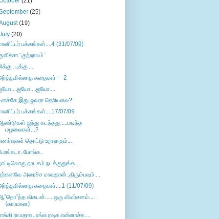
October
(21)
September
(25)
August
(19)
July
(20)
மானிட்டர் பக்கங்கள்....4 (31/07/09)
குளிச்சா “குற்றாலம்’
ிக்கு ..புக்கு ...
அர்த்தமில்லாத கதைகள்----2
ஐயோ....ஐயோ....ஐயோ....
உனக்கே இது ஓவரா தெரியலை?
மானிட்டர் பக்கங்கள்....17/07/09
ஆண்டுகள் ஐந்து கடந்தது.....மடிந்த
மழலைகள்...?
உணர்வுகள் தொட்டு உறவாகும்...
போங்கடா..போங்க..
நாட்டிலொரு நாடகம் நடக்குதுங்க.....
ஏற்கனவே அரைச்ச மாவுதான்..திரும்பவும்....
அர்த்தமில்லாத கதைகள்....1 (11/07/09)
ஆ”நொ”ந்த விகடன்......ஒரு விமர்சனம்....
(காரமான)
ராங்கி ராமதாசு..உங்க ரவுசு என்னாச்சு....