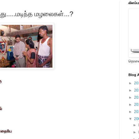
விளம்ப
ு.....மடிந்த மழலைகள்...?
தொலைக
Blog A
ு
►
20
►
20
►
20
►
20
்
►
20
▼
20
►
னதையே
►