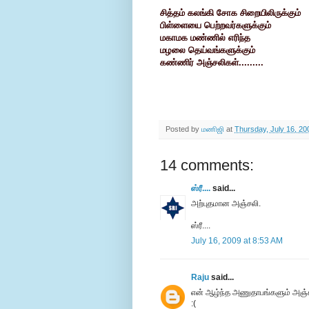
சித்தம் கலங்கி சோக சிறையிலிருக்கும்
பிள்ளையை பெற்றவர்களுக்கும்
மகாமக மண்ணில் எரிந்த
மழலை தெய்வங்களுக்கும்
கண்ணிர் அஞ்சலிகள்.........
Posted by
மணிஜி
at
Thursday, July 16, 20
14 comments:
ஸ்ரீ....
said...
அற்புதமான அஞ்சலி.
ஸ்ரீ....
July 16, 2009 at 8:53 AM
Raju
said...
என் ஆழ்ந்த அணுதாபங்களும் அஞ்ச
:(