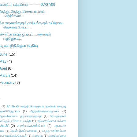
மானிட்டர் பக்கங்கள்----------07/07/09
செத்து..செத்து..விளையாடலாம்
..வர்ரீங்களா....
சில காரணங்களும்,காரியங்களும்-உயிரோடை
சிறுகதை போட்ட...
எக்ஸ்ட்ரா லார்ஜ் ஜட்டியும்....எலாஸ்டிக்
எழுத்துக்க...
கருணாநிதி,ஜெயா சந்திப்பு
June
(15)
May
(4)
April
(6)
March
(14)
February
(9)
s
ு
(1)
90 மில்லி ஊத்தி..கொஞ்சமா தண்ணி கலந்து
ஞ்சலி/அனுபவம்
(1)
அஞ்சலி/கண்ணதாசன்
(1)
/கும்பகோணம் குழந்தைகளுக்கு
(1)
அப்படித்தான்
ளம்/துப்பாக்கி/பாப்பாத்தி
(1)
அம்மா/சும்மா/மொக்கை
சியல்/
(2)
அரசியல்/எளக்கியம்
(2)
அரசியல்/
ுவை
(1)
அவள் இளம் மனைவி
(1)
அழகு/கதிர்/ரம்யா/
லா/ராமலட்சுமி/தொடர்
(1)
அழைப்பு
(1)
அழைப்பு/மழை