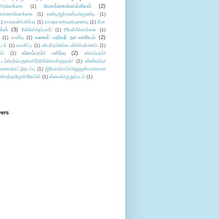
மொக்கை/எளக்கியம்
(2)
/அல்லக்கை
(1)
ை/மகாமொக்கை
(1)
ரண்டி/ஜர்கண்டி/ஏமூண்டி
(1)
1)
ராகவன்/பகிர்வு
(1)
ராமதாசு/ரவுசு/புனைவு
(1)
ரீமா
ிக்ஸ்
(3)
ரீமிக்ஸ்/ஒப்பாரி
(1)
ரீமேக்/மொக்கை
(1)
வலைப் பதிவர் நல வாரியம்
(2)
(1)
வண்டி
(1)
--1
(1)
வாசிப்பு
(1)
விபரீதம்/விகடன்/விமர்சனம்
(1)
விளம்பரம்/ பகிர்வு
(2)
ம்
(1)
விளம்பரம்/
ட்டம்/தற்பெருமை/பீற்றிக்கொள்ளுதல்/
(1)
வீண்வம்பு/
ேலை/நாட்டுநடப்பு
(1)
ஜ்யோவ்ராம்/அனுஜன்யா/வாசு/
ண்மத்தமிழன்/கேபிள்
(1)
ஸ்மைல்/குறும்படம்
(1)
wers