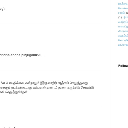
ஊக்கை
மொக்க
ளும்
ராகம்
(
ரீம
(1)
வசந்தம்
வலைப்பூ
விமர்சன
சுயதம்ப
வெட்டிவ
பா.ரா/உ
 erindha andha pinjugalukku....
Follo
மீள போவதில்லை, என்றாலும் இந்த மாதிரி அஞ்சலி செலுத்துவது
க்கும் நடக்கக்கூடாது என்பதால் தான்..அதனை கருத்தில் கொண்டு
லி செலுத்துகிறேன்