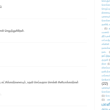
கொஞ்ச
மொக்க
ம்
செருப்ப
நினைவு
புனைவு
மொக்க
தண்டோரா
..
(1)
த
சலி செலுத்துகிறேன்.
பயணம்
தீர்ப்பு
பாப்பாத்
சங்கிலி
நகைச்ச
நடை
(
நாட்டுந
குருவி
நிலா
(1
விளம்பர
நண்பர்க
பார்வை/
ரெமோ/க
 கட்சிக்காரர்களையும், உதவி செய்வதாக சொல்லி சினிமாக்காரர்கள்
(22)
புனைவ
மொக்க
.
(1)
பொ
(1)
மன
மானி
மீள்/டெஸ