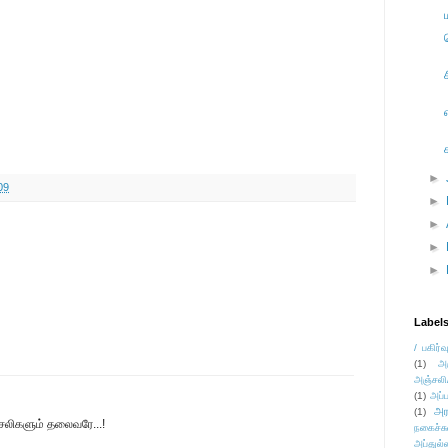
►
09
►
►
►
►
Label
/ பகிர்வ
(1)
அ
அஞ்சலி
(1)
அப்ப
அர
(1)
லிகளும் தலைவரே...!
நகைச்ச
அப்துல்