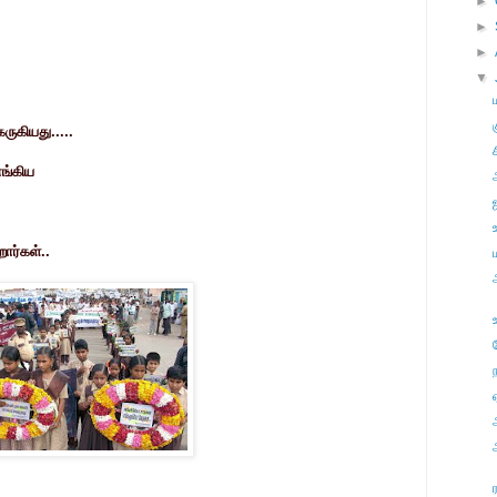
►
►
►
▼
ுகியது.....
ச
ங்கிய
ார்கள்..