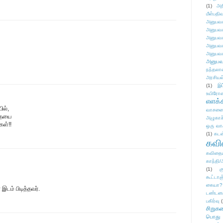
(1)
அற
மீள்பதிவ
அனுபவக
அனுபவக
அனுபவக
அனுபவக
அனுபவக
அனுபவ
நந்தலால
அரசியல
(1)
இட
உயிரோ
எளக்க
ில்,
வாசனை/க
தையை
அழுகாச
கள்!!
ஒரு வா
(1)
கடன
கவ
கவிதைய
காந்தி/
(1)
க
கூட்டா
கையா?
இடம் பிடித்தவர்.
டண்டன
பகிர்வு
(
சிறுக
பொது