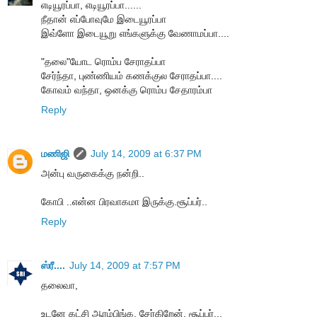
எடியூரப்பா, எடியூரப்பா......
நீதான் எப்போவுமே இடையூரப்பா
இவ்ளோ இடையூறு எங்களுக்கு வேணாமப்பா....
"தலை"யோட ரொம்ப சேராதப்பா
சேர்ந்தா, புண்ணியம் கணக்குல சேராதப்பா....
கோவம் வந்தா, ஒனக்கு ரொம்ப சேதாரம்பா
Reply
மணிஜி
July 14, 2009 at 6:37 PM
அன்பு வருகைக்கு நன்றி..
கோபி ..என்ன பிரவாகமா இருக்கு.சூப்பர்..
Reply
ஸ்ரீ....
July 14, 2009 at 7:57 PM
தலைவா,
உடனே கட்சி ஆரம்பிங்க. சேர்கிறேன். சூப்பர்...