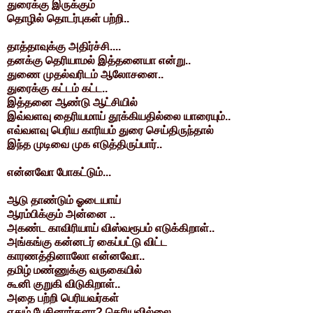
துரைக்கு இருக்கும்
தொழில் தொடர்புகள் பற்றி..
தாத்தாவுக்கு அதிர்ச்சி....
தனக்கு தெரியாமல் இத்தனையா என்று..
துணை முதல்வரிடம் ஆலோசனை..
துரைக்கு கட்டம் கட்ட..
இத்தனை ஆண்டு ஆட்சியில்
இவ்வளவு தைரியமாய் தூக்கியதில்லை யாரையும்..
எவ்வளவு பெரிய காரியம் துரை செய்திருந்தால்
இந்த முடிவை முக எடுத்திருப்பார்..
என்னவோ போகட்டும்...
ஆடு தாண்டும் ஓடையாய்
ஆரம்பிக்கும் அன்னை ..
அகண்ட காவிரியாய் விஸ்வரூபம் எடுக்கிறாள்..
அங்கங்கு கன்னடர் கைப்பட்டு விட்ட
காரணத்தினாலோ என்னவோ..
தமிழ் மண்ணுக்கு வருகையில்
கூனி குறுகி விடுகிறாள்..
அதை பற்றி பெரியவர்கள்
ஏதும் பேசினார்களா? தெரியவில்லை...