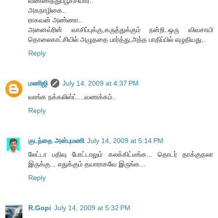
வண்ணத்துப்பூச்சியார்..
அகநாழிகை..
ராகவன் அண்ணா..
அனைவ்ரின் வாசிப்புக்கு,கருத்துக்கும் நன்றி..ஒரு விவசாயி
தொலைகாட்சியில் அழுததை பார்த்து,அந்த பாதிப்பில் எழுதியது..
Reply
மணிஜி
July 14, 2009 at 4:37 PM
வாங்க நக்கலிஸ்ட்....வணக்கம்..
Reply
குடந்தை அன்புமணி
July 14, 2009 at 5:14 PM
லேட்டா பதிவு போட்டாலும் கலக்கிட்டீங்க... தொடர் தாக்குதலா
இருக்கு... எதுக்கும் தயாராகவே இருங்க...
Reply
R.Gopi
July 14, 2009 at 5:32 PM