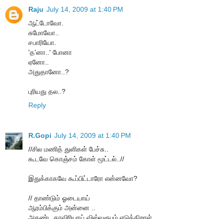
Raju
July 14, 2009 at 1:40 PM
ஆட்டோவோ.
சுமோவோ..
சபாரியோ.
'த'னா..' போனா
ஏனோ..
அதுதானோ..?
புரியது தல..?
Reply
R.Gopi
July 14, 2009 at 1:40 PM
//சில மணித் துளிகள் பேச்சு..
கூடவே கொஞ்சம் கோள் மூட்டல்..//
இதுக்காகவே கூப்பிட்டாரோ என்னவோ?
// தாண்டும் ஓடையாய்
ஆரம்பிக்கும் அன்னை ..
அகண்ட காவிரியாய் விஸ்வரூபம் எடுக்கிறாள்..