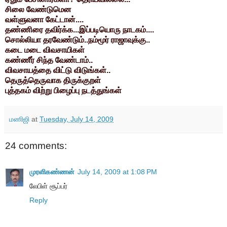
சிலை வேண்டுமென
வள்ளுவனா கேட்டான்....
தண்ணிரை தவிர்க்க...இப்படியொரு நாடகம்....
சொல்லியா தரவேண்டும்..நம்மூர் ராஜாவுக்கு..
கடை மடை விவசாயிகள்
கண்ணீர் சிந்த வேண்டாம்..
விவசாயத்தை விட்டு விடுங்கள்..
தெருத்தெருவாக திருக்குறள்
புத்தகம் விற்று பிழைப்பு நடத்துங்கள்
மணிஜி
at
Tuesday, July 14, 2009
24 comments:
முரளிகண்ணன்
July 14, 2009 at 1:08 PM
லேபிள் சூப்பர்
Reply