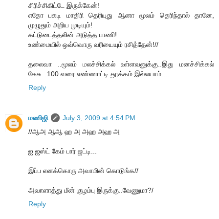
சிரிச்சிகிட்டே இருக்கேன்!
எதோ பகடி மாதிரி தெரியுது ஆனா மூலம் தெரிந்தால் தானே,
முழுதும் அறிய முடியும்!
கட்டுடைத்தலின் அடுத்த பாணி!
உண்மையில் ஒவ்வொரு வரியையும் ரசித்தேன்!//
தலைவா ..மூலம் மலச்சிக்கல் உள்ளவனுக்கு..இது மனச்சிக்கல்
கேசு...100 வரை எண்ணாட்டி தூக்கம் இல்லயாம்....
Reply
மணிஜி
July 3, 2009 at 4:54 PM
//ஆஅ ஆஆ ஹ அ அஹ அஹ அ
ஐ ஜஸ்ட் கேம் பார் ஜட்டி...
இப்ப எனக்கொரு அவாமின் கொடுங்க//
அவாளாத்து மீன் குழம்பு இருக்கு..வேணுமா?/
Reply