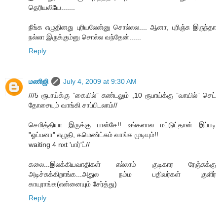
தெரியலியே.......
நீங்க எழுதினது புரியலேன்னு சொல்லல.... ஆனா, புரிஞ்சு இருந்தா
நல்லா இருக்கும்னு சொல்ல வந்தேன்......
Reply
மணிஜி
July 4, 2009 at 9:30 AM
///5 ரூபாய்க்கு ”கையில்” சுண்டலும் ,10 ரூபாய்க்கு ”வாயில்” செட்
தோசையும் வாங்கி சாப்பிடலாம்//
செமித்தியா இருக்கு பாஸ்சே!! உங்களால மட்டுட்தான் இப்படி
"ஓப்பனா" எழுதி, கமெண்ட்சும் வாங்க முடியும்!!
waiting 4 nxt 'பார்'ட்//
கலை...இலக்கியவாதிகள் எல்லாம் குடிகார ரேஞ்சுக்கு
அடிச்சுக்கிறாங்க...அதுல நம்ம பதிவர்கள் குளிர்
காயுராங்க(என்னையும் சேர்த்து)
Reply