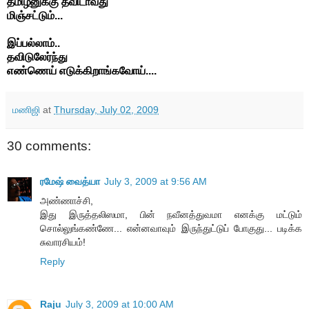
தமிழனுக்கு தவிடாவது
மிஞ்சட்டும்...
இப்பல்லாம்..
தவிடுலேர்ந்து
எண்ணெய் எடுக்கிறாங்கவோய்....
மணிஜி
at
Thursday, July 02, 2009
30 comments:
ரமேஷ் வைத்யா
July 3, 2009 at 9:56 AM
அண்ணாச்சி,
இது இருத்தலிஸமா, பின் நவீனத்துவமா எனக்கு மட்டும்
சொல்லுங்கண்ணே... என்னவாவும் இருந்துட்டுப் போகுது... படிக்க
சுவாரசியம்!
Reply
Raju
July 3, 2009 at 10:00 AM