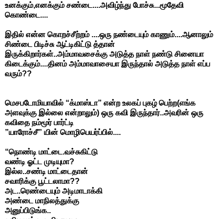
உனக்கும்,எனக்கும் சண்டை....அவிழ்ந்து போச்சு...மூதேவி
கொண்டை....
இதில் என்ன கொறச்சீற்றம் ....ஒரு நண்டையும் காணும்....ஆனாலும்
சிண்டை பிடிச்சு ஆட்டிகிட்டு த்தான்
இருக்கிறார்கள்..அம்மாவசைக்கு அடுத்த நாள் நண்டு சினையா
கிடைக்கும்....தினம் அம்மாவாசையா இருந்தால் அடுத்த நாள் எப்ப
வரும்??
மெசபடோமியாவில் “க்மாஸ்டா” என்ற உலகப் புகழ் பெற்ற(எங்க
அளவுக்கு இல்லை என்றாலும்) ஒரு கவி இருந்தார்..அவரின் ஒரு
கவிதை நம்மூர் பார்ட்டி
”யாரோச்சீ” யின் மொழிபெயர்ப்பில்....
“நொண்டி மாட்டை.வச்சுகிட்டு
வண்டி ஓட்ட முடியுமா?
இல்ல..சண்டி மாட்டைதான்
சவாரிக்கு பூட்டலாமா??
அட..ரெண்டையும் அடிமாடாக்கி
அண்டை மாநிலத்துக்கு
அனுப்பிடுங்க..