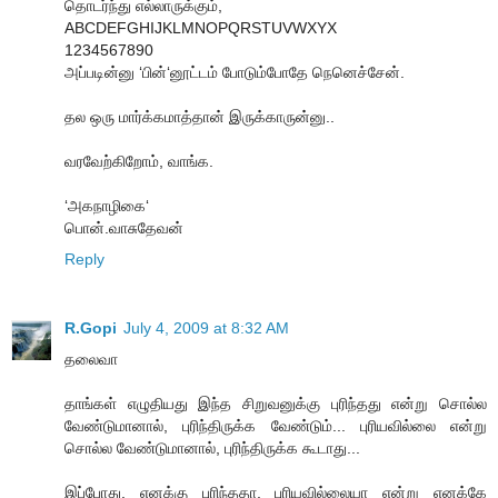
தொடர்ந்து எல்லாருக்கும்,
ABCDEFGHIJKLMNOPQRSTUVWXYX
1234567890
அப்படின்னு ‘பின்‘னூட்டம் போடும்போதே நெனெச்சேன்.
தல ஒரு மார்க்கமாத்தான் இருக்காருன்னு..
வரவேற்கிறோம், வாங்க.
‘அகநாழிகை‘
பொன்.வாசுதேவன்
Reply
R.Gopi
July 4, 2009 at 8:32 AM
தலைவா
தாங்கள் எழுதியது இந்த சிறுவனுக்கு புரிந்தது என்று சொல்ல
வேண்டுமானால், புரிந்திருக்க வேண்டும்... புரியவில்லை என்று
சொல்ல வேண்டுமானால், புரிந்திருக்க கூடாது...
இப்போது, எனக்கு புரிந்ததா, புரியவில்லையா என்று எனக்கே