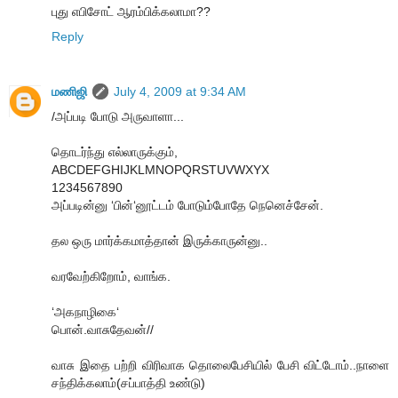
புது எபிசோட் ஆரம்பிக்கலாமா??
Reply
மணிஜி
July 4, 2009 at 9:34 AM
/அப்படி போடு அருவாளா...
தொடர்ந்து எல்லாருக்கும்,
ABCDEFGHIJKLMNOPQRSTUVWXYX
1234567890
அப்படின்னு ‘பின்‘னூட்டம் போடும்போதே நெனெச்சேன்.
தல ஒரு மார்க்கமாத்தான் இருக்காருன்னு..
வரவேற்கிறோம், வாங்க.
‘அகநாழிகை‘
பொன்.வாசுதேவன்//
வாசு இதை பற்றி விரிவாக தொலைபேசியில் பேசி விட்டோம்..நாளை
சந்திக்கலாம்(சப்பாத்தி உண்டு)