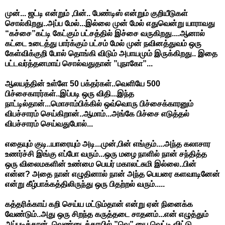
முன்... ஜட்டி என்றும் ,பின்.. பேண்டிஸ் என்றும் குறியீடுகள்
சொல்கிறது..அப்ப மேல்...இல்லை முன் மேல் எதுவென்று யாராவது
“கச்சை”கட்டி கேட்கும் பட்சத்தில் இச்சை வருகிறது....ஆனால்
கட்டை உடைத்து பார்க்கும் பட்சம் மேல் முன் நவினத்துவம் ஒரு
கேள்விக்குறி போல் தொங்கி விடும் அபாயமும் இருக்கிறது.. இதை
பட்டவர்த்தனமாய் சொல்வதுதான் ”புநாகோ”...
ஆலயத்தின் உள்ளே 50 பக்தர்கள்..வெளியே 500
பிச்சைகாரர்கள்..இப்படி ஒரு விதி...இந்த
நாட்டில்தான்...மொசாம்பிக்கில் ஒவ்வொரு பிச்சைக்காரனும்
விபச்சாரம் செய்கிறான்..ஆமாம்...அங்கே பிச்சை எடுத்தல்
விபச்சாரம் செய்வதுபோல்...
எதையும் குடி..யாரையும் அடி...முன்,பின் எங்கும்....அந்த கலாசார
உணர்ச்சி இங்கு எப்போ வரும்...ஒரு மழை நாளில் நான் சந்தித்த
ஒரு விலைமகளின் உண்மை பெயர் மகாலட்சுமி இல்லை..பின்
என்ன? அதை நான் எழுதினால் நான் அந்த பெயரை களவாடினேன்
என்று கீழ்பாக்கத்திலிருந்து ஒரு பிதற்றல் வரும்.....
கத்தரிக்காய் கறி செய்ய மட்டும்தான் என்று ஏன் நினைக்க
வேண்டும்..அது ஒரு சிறந்த கருத்தடை சாதனம்...என் எழுத்தும்
அப்படித்தான்..வெண்டைக்காயில் ”வெ” யை வெட்டி விட்டு