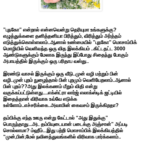
”புநகோ” என்றால் என்னவென்று தெரியுமா உங்களுக்கு?
எழுத்துக்களை தனித்தனியா பிரித்தும், விரித்தும் அர்த்தம்
எடுத்துக்கொள்ளலாம்..ஆனால் உண்மையில் ”புநகோ” மொசாம்பிக்
மொழியில் வெளிவந்த ஒரு வித இலக்கியம் ..கிட்டதட்ட 3000
ஆண்டுகளுக்கும் மேலாக இருந்து இப்போது சிதைந்து போகும்
அபாயத்தில் இருக்கும் ஒரு பரிதாப வஸ்து..
இரண்டு வாசல் இருக்கும் ஒரு வீடு..முன் வழி மற்றும் பின்
வழி..முன் புறம் நுழைந்தால் பின் புறமும் வெளியேறலாம்..ஆனால்
பின் புறம்??அது இலக்கணம் மீறும் விதி என்று
வகுக்கப்பட்டுள்ளது....எக்ஸ்ட்ரா லார்ஜ் எலாக்ஸ்டிக் ஜட்டியில்
இதைத்தான் விரிவாக உவ்வே எடுக்க
உள்ளோம்..எச்சரிக்கை..அவாமின் கைவசம் இருக்கிறதா?
தம்பிக்கு எந்த ஊரு என்று கேட்டால் “அது இதுக்கு”
பொருந்தாது...அட தம்பியுடையான் படைக்கு அஞ்சான்” அப்படி
சொல்லாமா? ம்ஹீம்...இது பற்றி மொசாம்பிக் இலக்கியத்தில்
“முன்,பின்,மேல் நவினத்துவங்களில் விரிவாக பார்க்கலாம்..