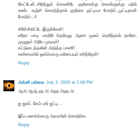
கேட்டேன்..சிரித்துக் கொண்டே குதிரைக்கு கொள்ளுக்கு பதில்
சுண்ட கஞ்சி கொடுத்தால் குதிரை குட்டியா போடும்..முட்டிதான்
போடும்...//
சிரிச்சிகிட்டே இருக்கேன்!
எதோ பகடி மாதிரி தெரியுது ஆனா மூலம் தெரிந்தால் தானே,
முழுதும் அறிய முடியும்!
கட்டுடைத்தலின் அடுத்த பாணி!
உண்மையில் ஒவ்வொரு வரியையும் ரசித்தேன்!
Reply
அக்னி பார்வை
July 3, 2009 at 2:06 PM
ஆஅ ஆஆ ஹ அ அஹ அஹ அ
ஐ ஜஸ்ட் கேம் பார் ஜட்டி...
இப்ப எனக்கொரு அவாமின் கொடுங்க
Reply