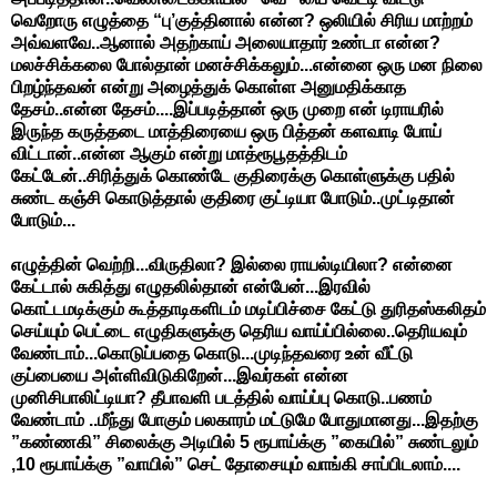
வெறோரு எழுத்தை “பு’குத்தினால் என்ன? ஒலியில் சிரிய மாற்றம்
அவ்வளவே..ஆனால் அதற்காய் அலையாதார் உண்டா என்ன?
மலச்சிக்கலை போல்தான் மனச்சிக்கலும்...என்னை ஒரு மன நிலை
பிறழ்ந்தவன் என்று அழைத்துக் கொள்ள அனுமதிக்காத
தேசம்..என்ன தேசம்....இப்படித்தான் ஒரு முறை என் டிராயரில்
இருந்த கருத்தடை மாத்திரையை ஒரு பித்தன் களவாடி போய்
விட்டான்..என்ன ஆகும் என்று மாத்ரூபூதத்திடம்
கேட்டேன்..சிரித்துக் கொண்டே குதிரைக்கு கொள்ளுக்கு பதில்
சுண்ட கஞ்சி கொடுத்தால் குதிரை குட்டியா போடும்..முட்டிதான்
போடும்...
எழுத்தின் வெற்றி...விருதிலா? இல்லை ராயல்டியிலா? என்னை
கேட்டால் சுகித்து எழுதலில்தான் என்பேன்...இரவில்
கொட்டமடிக்கும் கூத்தாடிகளிடம் மடிப்பிச்சை கேட்டு துரிதஸ்கலிதம்
செய்யும் பெட்டை எழுதிகளுக்கு தெரிய வாய்ப்பில்லை..தெரியவும்
வேண்டாம்...கொடுப்பதை கொடு...முடிந்தவரை உன் வீட்டு
குப்பையை அள்ளிவிடுகிறேன்...இவர்கள் என்ன
முனிசிபாலிட்டியா? தீபாவளி படத்தில் வாய்ப்பு கொடு..பணம்
வேண்டாம் ..மீந்து போகும் பலகாரம் மட்டுமே போதுமானது...இதற்கு
”கண்ணகி” சிலைக்கு அடியில் 5 ரூபாய்க்கு ”கையில்” சுண்டலும்
,10 ரூபாய்க்கு ”வாயில்” செட் தோசையும் வாங்கி சாப்பிடலாம்....