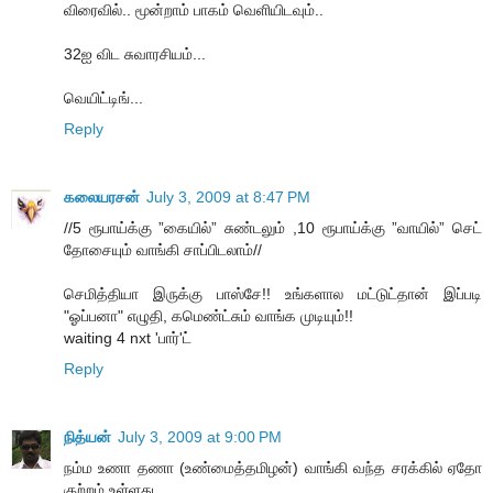
விரைவில்.. மூன்றாம் பாகம் வெளியிடவும்..
32ஐ விட சுவாரசியம்...
வெயிட்டிங்...
Reply
கலையரசன்
July 3, 2009 at 8:47 PM
//5 ரூபாய்க்கு ”கையில்” சுண்டலும் ,10 ரூபாய்க்கு ”வாயில்” செட்
தோசையும் வாங்கி சாப்பிடலாம்//
செமித்தியா இருக்கு பாஸ்சே!! உங்களால மட்டுட்தான் இப்படி
"ஓப்பனா" எழுதி, கமெண்ட்சும் வாங்க முடியும்!!
waiting 4 nxt 'பார்'ட்
Reply
நித்யன்
July 3, 2009 at 9:00 PM
நம்ம உணா தணா (உண்மைத்தமிழன்) வாங்கி வந்த சரக்கில் ஏதோ
குற்றம் உள்ளது.