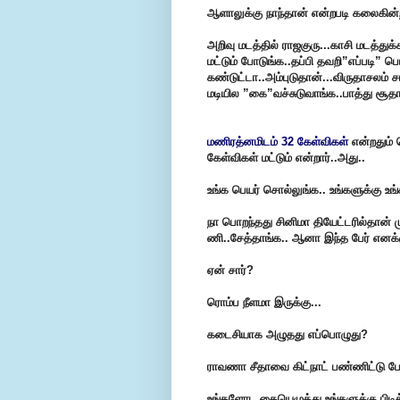
ஆளாலுக்கு நாந்தான் என்றபடி கலைகின்ற
அறிவு மடத்தில் ராஜகுரு...காசி மடத்த
மட்டும் போடுங்க..தப்பி தவறி”எப்படி” 
கண்டுட்டா..அம்புடுதான்...விருதாசலம் ச
மடியில ”கை”வச்சுடுவாங்க..பாத்து சூத
மணிரத்னமிடம் 32 கேள்விகள்
என்றதும் 
கேள்விகள் மட்டும் என்றார்..அது..
உங்க பெயர் சொல்லுங்க.. உங்களுக்கு உங்
நா பொறந்தது சினிமா தியேட்டரில்தான் மு
ணி..சேத்தாங்க..
ஆனா இந்த பேர் எனக்க
ஏன் சார்?
ரொம்ப நீளமா இருக்கு...
கடைசியாக அழுதது எப்பொழுது?
ராவணா சீதாவை கிட்நாட் பண்ணிட்டு ப
உங்களோட கையெழுத்து உங்களுக்கு பிடிக