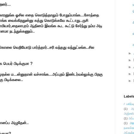
னர்...
ுக்காரனுங்க ஓசில எதை கொடுத்தாலும் போதும்பாங்க...சோத்தை
பொங்க வைக்கிறதுன்னு கத்து கொடுக்கவே கூட்டாது..ருசி
ாமியார்,தைலாபுரம் ஆதினம் இவங்க கூட கூட்டு சேர்ந்து நம்ம அடி
ானமா நடந்துக்கணும்..
கொலை வெறியோடு பார்த்தார்..சரி வந்தது வந்துட்டீங்க..சில
►
►
க பெயர் பிடிக்குமா ?
►
►
தல்ல ம...ன்னுதான் வச்சாங்க...அப்புறம் இண்டர்வல்லுக்கு பிறகு
ு பிடிக்கலை..
►
Label
/ பகிர்வ
(1)
அ
அஞ்சலி
(1)
அப்ப
ோனப்ப அழுதேன்..
அர
(1)
நகைச்ச
அப்துல்
்குமா?