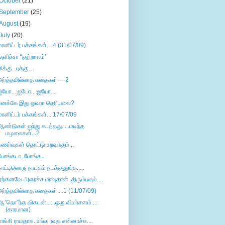
October
(21)
September
(25)
August
(19)
July
(20)
மானிட்டர் பக்கங்கள்....4 (31/07/09)
குளிச்சா “குற்றாலம்’
ிக்கு ..புக்கு ...
அர்த்தமில்லாத கதைகள்----2
ஐயோ....ஐயோ....ஐயோ....
உனக்கே இது ஓவரா தெரியலை?
மானிட்டர் பக்கங்கள்....17/07/09
ஆண்டுகள் ஐந்து கடந்தது.....மடிந்த
மழலைகள்...?
உணர்வுகள் தொட்டு உறவாகும்...
போங்கடா..போங்க..
நாட்டிலொரு நாடகம் நடக்குதுங்க.....
ஏற்கனவே அரைச்ச மாவுதான்..திரும்பவும்....
அர்த்தமில்லாத கதைகள்....1 (11/07/09)
ஆ”நொ”ந்த விகடன்......ஒரு விமர்சனம்....
(காரமான)
ராங்கி ராமதாசு..உங்க ரவுசு என்னாச்சு....