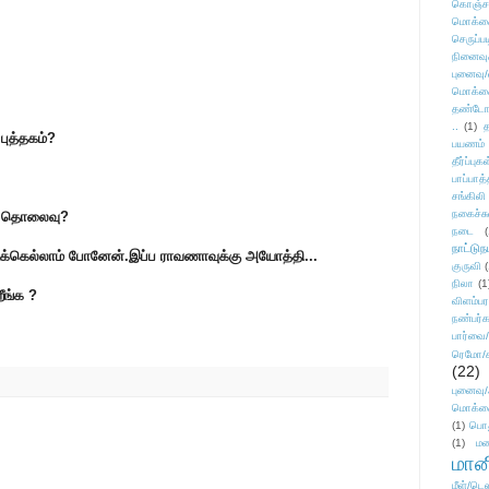
கொஞ்ச
மொக்க
செருப்ப
நினைவு
புனைவு
மொக்க
தண்டோரா
..
(1)
த
புத்தகம்?
பயணம்
தீர்ப்பு
பாப்பாத்
சங்கிலி
நகைச்ச
ட்ச தொலைவு?
நடை
(
நாட்டுந
ுக்கெல்லாம் போனேன்.இப்ப ராவணாவுக்கு அயோத்தி...
குருவி
நிலா
(1
ீங்க ?
விளம்பர
நண்பர்க
பார்வை/
ரெமோ/க
(22)
புனைவ
மொக்க
(1)
பொ
(1)
மன
மானி
மீள்/டெஸ