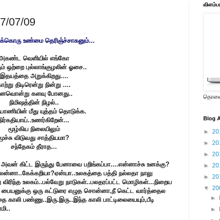
விளம்ப
17/07/09
க்கொரு உண்மை தெரிஞ்ச்சாகனும்...
அகண்ட வெளியில்
எங்கோ
ும்
ஒற்றை புல்லாங்குழலின் ஓசை..
இதயத்தை அறுக்கிறது....
ாற்று திடிரென்று நின்று ....
னவொன்று களவு போனது..
தொலைக
நிமிஷத்தின் நிழல்..
தபாணியின் மீது
யுத்தம் தொடுக்க.
Blog A
நிர்கதியாய்..உணர்கிறேன்...
மூழ்கிய நிலையிலும்
►
20
மூச்சு விடுவது சாத்தியமா?
►
20
சந்தேகம் தீராத...
►
20
து அவன் கிட்ட இருந்து பேனாவை பறிங்கப்பா....என்னாச்சு உனக்கு?
►
20
ைன்னா..கேக்கறியா?ஏன்யா..உலகத்தை பத்தி நல்லதா நாலு
►
20
ு விரிந்த உலகம்..பல்வேறு நாடுகள்..பலதரப்பட்ட மொழிகள்...நிறைய
▼
20
ிக்கிற பையனுக்கு ஒரு கட்டுரை எழுத சொன்னா,நீ கெட்ட வார்த்தைல
►
தை காலி பண்ணு..இரு.இரு..இந்த காலி பாட்டிலையையும்,பீடி
மி..
►