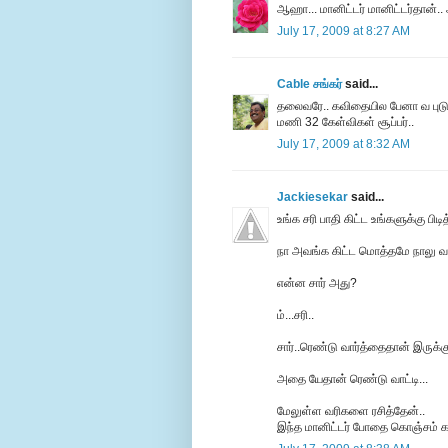
ஆஹா... மானிட்டர் மானிட்டர்தான்..
July 17, 2009 at 8:27 AM
Cable சங்கர்
said...
தலைவரே.. கவிதையில பேனா வ புடுங
மணி 32 கேள்விகள் சூப்பர்..
July 17, 2009 at 8:32 AM
Jackiesekar
said...
உங்க சரி பாதி கிட்ட உங்களுக்கு பிடி
நா அவங்க கிட்ட மொத்தமே நாலு வார
என்ன சார் அது?
ம்...சரி..
சார்..ரெண்டு வார்த்தைதான் இருக்கு
அதை யேதான் ரெண்டு வாட்டி...
மேலுள்ள வரிகளை ரசித்தேன்..
இந்த மானிட்டர் போதை கொஞ்சம் க