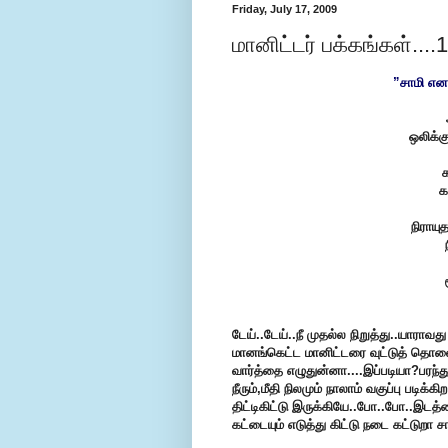
Friday, July 17, 2009
மானிட்டர் பக்கங்கள்....
”சாமி என
ஒலிக்க
க
க
நிராயு
டேய்..டேய்..நீ முதல்ல நிறுத்து..யாராவ
மானங்கெட்ட மானிட்டரை வுட்டுத் தொல
வார்த்தை எழுதுன்னா....இப்படியா?பரந்த
நீரும்,மீதி நிலமும் நாலாம் வகுப்பு பட
திட்டிகிட்டு இருக்கியே..போ..போ..இடத்
கட்டையும் எடுத்து கிட்டு நடை கட்டுறா சா