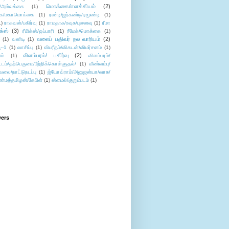
மொக்கை/எளக்கியம்
(2)
/அல்லக்கை
(1)
ை/மகாமொக்கை
(1)
ரண்டி/ஜர்கண்டி/ஏமூண்டி
(1)
1)
ராகவன்/பகிர்வு
(1)
ராமதாசு/ரவுசு/புனைவு
(1)
ரீமா
ிக்ஸ்
(3)
ரீமிக்ஸ்/ஒப்பாரி
(1)
ரீமேக்/மொக்கை
(1)
வலைப் பதிவர் நல வாரியம்
(2)
(1)
வண்டி
(1)
--1
(1)
வாசிப்பு
(1)
விபரீதம்/விகடன்/விமர்சனம்
(1)
விளம்பரம்/ பகிர்வு
(2)
ம்
(1)
விளம்பரம்/
ட்டம்/தற்பெருமை/பீற்றிக்கொள்ளுதல்/
(1)
வீண்வம்பு/
ேலை/நாட்டுநடப்பு
(1)
ஜ்யோவ்ராம்/அனுஜன்யா/வாசு/
ண்மத்தமிழன்/கேபிள்
(1)
ஸ்மைல்/குறும்படம்
(1)
wers