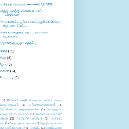
மானிட்டர் பக்கங்கள்----------07/07/09
செத்து..செத்து..விளையாடலாம்
..வர்ரீங்களா....
சில காரணங்களும்,காரியங்களும்-உயிரோடை
சிறுகதை போட்ட...
எக்ஸ்ட்ரா லார்ஜ் ஜட்டியும்....எலாஸ்டிக்
எழுத்துக்க...
கருணாநிதி,ஜெயா சந்திப்பு
June
(15)
May
(4)
April
(6)
March
(14)
February
(9)
s
ு
(1)
90 மில்லி ஊத்தி..கொஞ்சமா தண்ணி கலந்து
ஞ்சலி/அனுபவம்
(1)
அஞ்சலி/கண்ணதாசன்
(1)
/கும்பகோணம் குழந்தைகளுக்கு
(1)
அப்படித்தான்
ளம்/துப்பாக்கி/பாப்பாத்தி
(1)
அம்மா/சும்மா/மொக்கை
சியல்/
(2)
அரசியல்/எளக்கியம்
(2)
அரசியல்/
ுவை
(1)
அவள் இளம் மனைவி
(1)
அழகு/கதிர்/ரம்யா/
லா/ராமலட்சுமி/தொடர்
(1)
அழைப்பு
(1)
அழைப்பு/மழை