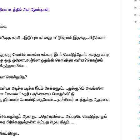
►
►
தியா மடத்தில் சில ஆண்டிகள்:
►
▼
ல்ல.
ரு காவி ..இடுப்புல கட்னது மட்டும்தான் இருக்கு..கிழிக்காம
ச
கு ஏழு கோயில் வாசல்ல உக்கார இடம் கொடுத்தோம்..கலந்து கட்டி
மக்கு ஒரு மூணோ,அஞ்சோ ஒதுக்கி கொடுத்தா என்ன?கொஞ்சம்
தேத்தலாமில்ல..
ம்மா சொல்லுதே?
ன்யா அடிச்சு புடிச்சு இடம் கேக்கணும்....முச்சூடும் அவங்களே
போனா ”கையை”உதறி பருக்கையை பொறுக்கிட்டு
ஒரு தீர்மானம் கொண்டு வருவோம்....நாச்சியார் மடத்துக்கு ஆதரவை
ாச்சியாருக்கும் ஆகாது.....தெரியுமில்ல....அப்படியே கொடுத்தாலும்
 பிரிக்கறதுக்குள்ள அம்பது எழவு விழும்.....
கேட்கிறது..