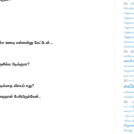
(1)
அற
மீள்பதிவ
அனுபவக
அனுபவக
அனுபவக
அனுபவக
அனுபவக
அனுபவ
நந்தலால
டிச்ச உணவு என்னன்னு கேட்டேன்...
அரசியல
(1)
இட
உயிரோ
எளக்க
குளிக்க பிடிக்குமா?
வாசனை/க
அழுகாச
ஒரு வா
(1)
கடன
கவ
பிடிக்காத விசயம் எது?
கவிதைய
தைதான் பேசியிருக்கேன்..
காந்தி/
(1)
க
கூட்டா
கையா?
டண்டன
பகிர்வு
(
சிறுக
பொது