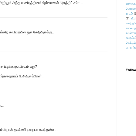
 அதிலும் அந்த மணிரத்தினம் நேர்காணல் அசத்திட்டீங்க...
ஊக்கை
மொக்க
ராகம்
(
ரீம
(1)
வசந்தம்
வலைப்பூ
்கிற கவிதையில ஒரு சேதியிருக்கு..
விமர்சன
சுயதம்ப
வெட்டிவ
பா.ரா/உ
த்த பிடிக்காத விசயம் எது?
Follo
்த்தைதான் பேசியிருக்கேன்..
...
ம்மிதான் தண்ணி நறையா கலந்தாச்சு...