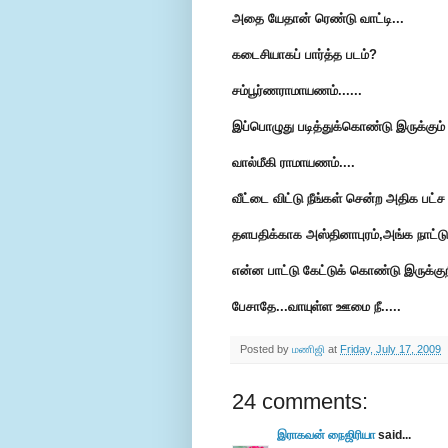
அதை யேதான் ரெண்டு வாட்டி...
கடைசியாகப் பார்த்த படம்?
சம்பூர்ணராமாயணம்......
இப்பொழுது படித்துக்கொண்டு இருக்கும் 
வால்மீகி ராமாயணம்....
வீட்டை விட்டு நீங்கள் சென்ற அதிக ப
தளபதிக்காக அஸ்தினாபுரம்,அங்க நாட்ட
என்ன பாட்டு கேட்டுக் கொண்டு இருக்குற
பேசாதே...வாயுள்ள ஊமை நீ.....
Posted by
மணிஜி
at
Friday, July 17, 2009
24 comments:
இராகவன் நைஜிரியா
said...