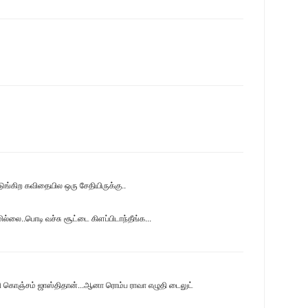
ுங்கிற கவிதையில ஒரு சேதியிருக்கு..
மில்லை..பொடி வச்சு சூட்டை கிளப்பிடாந்தீங்க...
ி கொஞ்சம் ஜாஸ்திதான்...ஆனா ரொம்ப ராவா எழுதி டைலுட்