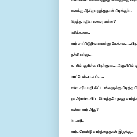
எனக்கு ஆய்தஎழுத்துதான் பிடிக்கும்..
பிடித்த மதிய உணவு என்ன?
பசிக்கலை..
சார் சாப்பிடுறீஙகளான்னு கேக்கல.....பி
தச்சி மம்மு...
கடலில் குளிக்க பிடிக்குமா....அருவியில் 
மாட்டேன்..ப..யம்.....
உங்க சரி பாதி கிட்ட உங்களுக்கு பிடித்த 
நா அவங்க கிட்ட மொத்தமே நாலு வார்த்
என்ன சார் அது?
ம்...சரி..
சார்..ரெண்டு வார்த்தைதான் இருக்கு...