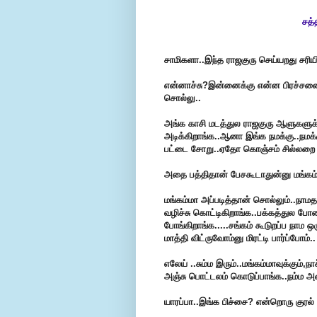
சத்
சாமிகளா..இந்த ராஜகுரு செய்யறது சரியி
என்னாச்சு?இன்னைக்கு என்ன பிரச்சனை?ஒ
சொல்லு..
அங்க காசி மடத்துல ராஜகுரு ஆளுகளுக்
அடிக்கிறாங்க..ஆனா இங்க நமக்கு..ந
பட்டை சோறு..ஏதோ கொஞ்சம் சில்லறை 
அதை பத்திதான் பேசகூடாதுன்னு மங்க
மங்கம்மா அப்படித்தான் சொல்லும்..நாமதா
வழிச்சு கொட்டிகிறாங்க..பக்கத்துல 
போங்கிறாங்க.....சங்கம் கூடுறப்ப நாம 
மாத்தி விட்ருவோம்னு மிரட்டி பார்ப்போம்..
எலேய் ..சும்ம இரும்..மங்கம்மாவுக்கும்,ந
அஞ்சு பொட்டலம் கொடுப்பாங்க..நம்ம அதை
யாரப்பா..இங்க பிச்சை? என்றொரு குரல் 