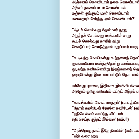
அஞ்சனம் கொண்டாள் நகை கொண்டாள
அச்சம் நாணம் மடம் கொண்டாள்
மஞ்சள் குங்குமம் மலர் கொண்டாள்
மனதையும் சேர்த்து ஏன் கொண்டாள்?'
"ஆடச் சொல்வது தேன்மலர் நூறு
அருந்தச் சொல்வது மாங்கனிச் சாறு
கூடச் சொல்வது காவிரி ஆறு
கொடுப்பார் கொடுத்தால் மறுப்பவர் யாரு
"கூடிவந்த மேகமென்று கூந்தலைத் தொட்
குவளைபோல மலர்ந்ததென்று கண்களைத
ஓடிவந்த கனிகளென்று இதழ்களைத் தொட
ஒடியுமென்று இடையை மட்டும் தொடாமல் வ
பல்வேறு புராண, இதிகாச இலக்கியங்களை
அதிலும் ஓரிரு வரிகளில் மட்டும் அந்தப் ப
"காலங்களில் அவள் வசந்தம்' (பகவத்கீ
"தோள் கண்டேன் தோளே கண்டேன்' (கம்
"நதிவெள்ளம் காய்ந்து விட்டால்
நதி செய்த குற்றம் இல்லை' (கம்பர்)
"அன்றொரு நாள் இதே நிலவில்' (பாரி மகள
"வீடு வரை உறவு