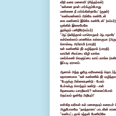
வீதி வரை மனைவி' (சித்தர்கள்)
"உன்னை நான் பார்க்கும்போது
மண்ணை நீ பார்க்கின்றாயே' (குறள்)
"கண்வண்ணம் அங்கே கண்டேன்
கை வண்ணம் இங்கே கண்டேன்' (கம்பர்)
மூங்கில் இலைமேலே
தூங்கும் பனிநீரே(கம்பர்)
"ஆட்டுவித்தால் யாரொருவர் ஆடாதாரே' 
கல்லெல்லாம் மாணிக்க கல்லாகுமா (அரு
சொல்லடி அபிராமி (பாரதி)
உன் கண்ணில் நீர் வழிந்தால் (பாரதி)
வாயின் சிவப்பை விழி வாங்க
மலர்க்கண் வெளுப்பை வாய் வாங்க (கலிங
இப்படி ஏராளம்.
ஆனால் அந்த ஓரிரு வரிகளைத் தொடர்ந்த
உதாரணமாக "உன் கண்ணில் நீர் வழிந்தால
"பேருக்கு பிள்ளையுண்டு - பேசும்
பேச்சுக்கு சொந்தம் உண்டு - என்
தேவையை யாரறிவார்? உன்னைப்போல்
தெய்வம் ஒன்றே அறியும்!'
என்கிற வரிகள் கல் மனதையும் கரையச் ச
அதுபோலவே "நலந்தானா' பாடலின் சரணத்
"கண்பட்டதால் உந்தன் மேனியிலே