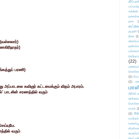
தீர்ப்பு
பாப்பாத்
சங்கிலி
நகைச்ச
நடை
(
நாட்டுந
குருவி
நிலா
(1
(வள்ளலார்)
விளம்பர
நண்பர்க
ணகிரிநாதர்)
பார்வை/
ரெமோ/க
(22)
புனைவ
்கத்துப் பரணி)
மொக்க
(1)
பொ
(1)
மன
ு அப்பாடலை கவிஞர் கட்டமைக்கும் விதம் அபாரம்.
மானி
்' பாடலின் சரணத்தில் வரும்
மீள்/டெஸ
ஊக்கை
மொக்க
ராகம்
(
ரீம
(1)
வசந்தம்
வலைப்பூ
ெய்யுமே.
விமர்சன
தில் வரும்
சுயதம்ப
வெட்டிவ