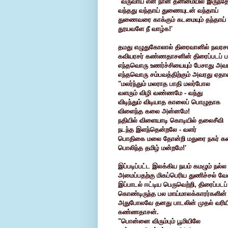
"வருவாய் என நான் தனிமையில் இருந்த
வந்தது வந்தாய் துணையுடன் வந்தாய்
துணைவரை காக்கும் கடமையும் தந்தாய்
தூயவளே நீ வாழ்க!'
தமது எழுதுகோலால் திரைவானில் நவரச
கவியரசர் கண்ணதாசனின் திரைப்படப் 
எந்தவொரு உணர்ச்சியையும் பேசாது அவர
எந்தவொரு சம்பவத்திற்கும் அவரது ஏதா
"மலர்ந்தும் மலராத பாதி மலர்போல
வளரும் விழி வண்ணமே - வந்து
விடிந்தும் விடியாத காலைப் பொழுதாக
விளைந்த கலை அன்னமே!
நதியில் விளையாடி கொடியில் தலைசீவி
நடந்த இளந்தென்றலே - வளர்
பொதிகை மலை தோன்றி மதுரை நகர் க
பொலிந்த தமிழ் மன்றமே!'
இப்படிப்பட்ட இலக்கிய நயம் கமழும் நல்
அமைப்பதற்கு மிகப்பெரிய துணிச்சல் வேண
இப்பாடல் ஈட்டிய பெருவெற்றி, திரைப்பட
கொண்டிருந்த பல மாய்மாலக்காரர்களி
அதுபோலவே தனது பாடலின் முதல் வரியில
கண்ணதாசன்.
"பொன்னை விரும்பும் பூமியிலே