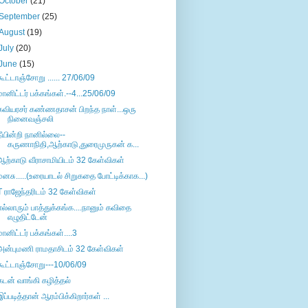
October
(21)
September
(25)
August
(19)
July
(20)
June
(15)
கூட்டாஞ்சோறு ...... 27/06/09
மானிட்டர் பக்கங்கள்.--4...25/06/09
கவியரசர் கண்ணதாசன் பிறந்த நாள்...ஒரு
நினைவஞ்சலி
நீயின்றி நானில்லை--
கருணாநிதி,ஆற்காடு,துரைமுருகன் க...
ஆற்காடு வீராசாமியிடம் 32 கேள்விகள்
மனசு.....(உரையாடல் சிறுகதை போட்டிக்காக...)
T ராஜேந்தரிடம் 32 கேள்விகள்
எல்லாரும் பாத்துக்கங்க....நானும் கவிதை
எழுதிட்டேன்
மானிட்டர் பக்கங்கள்....3
அன்புமணி ராமதாசிடம் 32 கேள்விகள்
கூட்டாஞ்சோறு---10/06/09
கடன் வாங்கி கழித்தல்
இப்படித்தான் ஆரம்பிக்கிறார்கள் ...