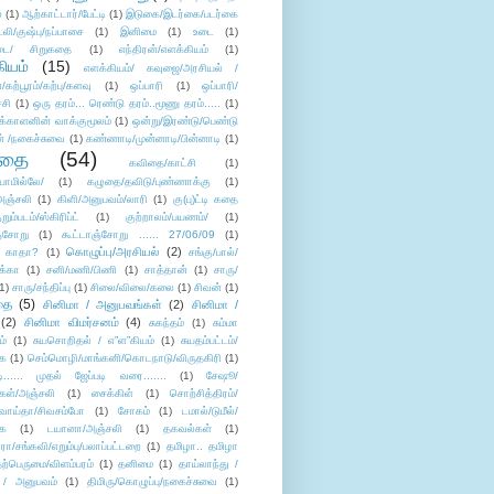
்
(1)
ஆற்காட்டார்/பேட்டி
(1)
இடுகை/இடர்கை/படர்கை
்லி/குஷ்பு/நப்பாசை
(1)
இனிமை
(1)
உடை
(1)
டை/ சிறுகதை
(1)
எந்திரன்/எளக்கியம்
(1)
ியம்
(15)
எளக்கியம்/ கவுஜை/அரசியல் /
ற்பூரம்/கற்பு/களவு
(1)
ஒப்பாரி
(1)
ஒப்பாரி/
்சி
(1)
ஒரு தரம்... ரெண்டு தரம்..மூணு தரம்.....
(1)
க்காளனின் வாக்குமூலம்
(1)
ஒன்று/இரண்டு/பெண்டு
் /நகைச்சுவை
(1)
கண்ணாடி/முன்னாடி/பின்னாடி
(1)
ிதை
(54)
கவிதை/காட்சி
(1)
ாமில்லே/
(1)
கழுதை/தவிடு/புண்ணாக்கு
(1)
அஞ்சலி
(1)
கிளி/அனுபவம்/லாரி
(1)
கு(பு)ட்டி கதை
ுறும்படம்/ஸ்கிரிப்ட்
(1)
குற்றாலம்/பயணம்/
(1)
ஞ்சோறு
(1)
கூட்டாஞ்சோறு ...... 27/06/09
(1)
கொழுப்பு/அரசியல்
(2)
 காதா?
(1)
சங்கு/பால்/
க்கா
(1)
சனி/மணி/பிணி
(1)
சாத்தான்
(1)
சாரு/
1)
சாரு/சந்திப்பு
(1)
சிலை/விலை/கலை
(1)
சிவன்
(1)
தை
(5)
சினிமா / அனுபவங்கள்
(2)
சினிமா /
(2)
சினிமா விமர்சனம்
(4)
சுகந்தம்
(1)
சும்மா
ம்
(1)
சுயசொறிதல் / எ”ள”கியம்
(1)
சுயதம்பட்டம்/
ை
(1)
செம்மொழி/மாங்கனி/கொடநாடு/விருதகிரி
(1)
டி...... முதல் ஜேப்படி வரை.......
(1)
சேஷூ/
கள்/அஞ்சலி
(1)
சைக்கிள்
(1)
சொற்சித்திரம்/
/வாய்தா/சிவசம்போ
(1)
சோகம்
(1)
டமால்/டுமீல்/
ை
(1)
டயானா/அஞ்சலி
(1)
தகவல்கள்
(1)
/சங்கவி/எறும்பு/பலாப்பட்டறை
(1)
தமிழா.. தமிழா
ற்பெருமை/விளம்பரம்
(1)
தனிமை
(1)
தாய்லாந்து /
 / அனுபவம்
(1)
திமிரு/கொழுப்பு/நகைச்சுவை
(1)