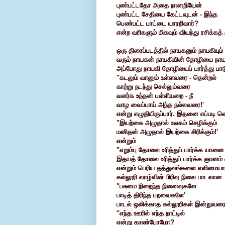
புண்பட்டதோ அதை நானறியேன்
புண்பட்ட சேதியை கேட்டவுடன் - இந்த
பெண்பட்ட பாட்டை யாரறிவார்?
என்ற வரிகளும் மிகவும் வியந்து ரசிக்கத
ஒரு திரைப்படத்தில் நாயகனும் நாயகியும
வரும் நாயகன் நாயகியின் தோழியை நாயக
அப்போது நாயகி தோழியைப் பார்த்து பாடு
"கடலும் வானும் உள்ளவரை - தென்றல்
காற்று நடந்து செல்லும்வரை
வளர்க உந்தன் பள்ளியறை - நீ
வாழ வைப்பாய் அந்த நல்லவரை!'
என்று எழுதியிருப்பார். இதனை எப்படி வெற
"இயற்கை அழுதால் உலகம் செழிக்கும்
மனிதன் அழுதால் இயற்கை சிரிக்கும்!'
என்றும்
"எறும்பு தோலை உரித்துப் பார்க்க யானை
இதயத் தோலை உரித்துப் பார்க்க ஞானம் 
என்றும் பெரிய தத்துவங்களை எளிமையா
கல்லூரி வாழ்வின் பிரிவு நிலை பாடலான
"பசுமை நிறைந்த நினைவுகளே
பாடித் திரிந்த பறவைகளே'
பாடல் ஒலிக்காத கல்லூரிகள் இன்றுவரை
"எந்த ஊரில் எந்த நாட்டில்
என்று காண்போமோ?