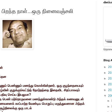
விளம்ப
பிறந்த நாள்...ஒரு நினைவஞ்சலி
தொலைக
Blog A
►
20
ன்
►
20
ய்தன
►
20
►
20
ஆணும் பெண்ணும் மணந்து கொள்கின்றனர். ஒரு குழந்தையையும்
ழ்வின் குறுக்குவெட்டுத் தோற்றத்தை இதைவிட சிறப்பாகவும்
►
20
் பதிவு செய்ய இயலுமா?
▼
20
லித்த பெண் மற்றொருவனை மணந்துகொண்டு அந்தக் கணவனுடன்
►
 கணவனைக் காப்பாற்ற வேண்டிய பொறுப்பு மருத்துவனான அந்தக்
►
 சூழ்நிலைக்கு ஒரு பாடல்