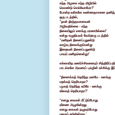
எந்த அழகை எந்த விழியில்
கொண்டு செல்வோமோ?'
போன்ற வரிகளே கண்ணதாசனை தனித்துவ
ஒரு படத்தில்,
"நான் நிரந்தரமானவன்
அழிவதில்லை - எந்த
நிலையிலும் எனக்கு மரணமில்லை!'
என்று எழுதியவர் வேறொரு படத்தில்
"மனிதன் நினைப்பதுண்டு
வாழ்வு நிலைக்குமென்று
இறைவன் நினைப்பதுண்டு
பாவம் மனிதனென்று!'
எல்லாவித உணர்ச்சிகளையும் சித்திரிப
பாடல்களே அவரைப் புகழின் உச்சிக்கு இட
"நினைக்கத் தெரிந்த மனமே - உனக்கு
மறக்கத் தெரியாதா?
பழகத் தெரிந்த உயிரே - உனக்கு
விலகத் தெரியாதா?'
"எனது கைகள் மீட்டும்போது
வீணை அழுகின்றது
எனது கைகள் தழுவும்போது
மலரும் சுடுகின்றது.'