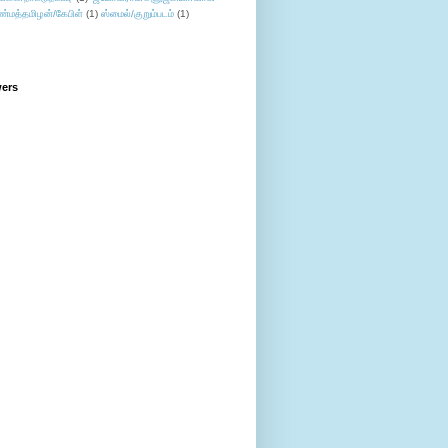
ண்மத்தமிழன்/கேபிள்
(1)
ஸ்மைல்/குறும்படம்
(1)
wers