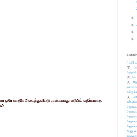
►
►
►
►
Label
/ பகிர்வ
(1)
அ
அஞ்சலி
(1)
அப்ப
அர
(1)
நகைச்ச
அப்துல்
(1)
அற
ளை ஒரே மாதிரி அமைத்துவிட்டு நான்காவது வரியில் எதிர்பாராத
மீள்பதிவ
ம்.
அனுபவக
அனுபவக
அனுபவக
அனுபவக
அனுபவக
அனுபவ
நந்தலால