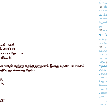
்
அரசியல
(1)
இட
உயிரோ
எளக்க
வாசனை/க
அழுகாச
ஒரு வா
(1)
கடன
கவ
கவிதைய
காந்தி/
டார் - வண்
(1)
க
் தொட்டார்
கூட்டா
்டார் - தொட்டால்
கையா?
ிட்டார்!
டண்டன
பகிர்வு
(
 கவிஞர் ஆழ்ந்து அறிந்திருந்ததனால் இவரது ஒருசில பாடல்களில்
சிறுக
பொது
ாதிப்பு துவக்கமாகத் தெரியும்.
கொஞ்ச
மொக்க
தை)
செருப்ப
பர்)
நினைவு
புனைவு
மொக்க
தண்டோரா
ிர்)
..
(1)
த
பயணம்