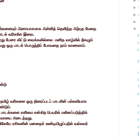
►
ேன்
►
►
►
ங்களையும் அனாயாசமாக அள்ளித் தெளித்த அற்புத மேதை
▼
பாடல் வரிகளே இவை.
து பேனா விட்டு வைக்கவில்லை. மனித வாழ்வில் நிகழும்
வது ஒரு பாடல் பொருந்திப் போவதை நாம் காணலாம்.
ண்டு
ல தமிழ் வரிகளை ஒரு திரைப்படப் பாடலின் பல்லவியாக
்டும்.
ப் பாடல்களை எளிமை என்கிற பெயரில் மலினப்படுத்திக்
ன் வாயை அடைத்தது.
ேயே ரசிகனின் மனதைச் சுண்டியிழுப்பதில் வல்லவர்