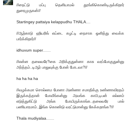
//நைட்டு மப்பு தெளியாமல் தூங்கிகொண்டிருக்கிறார்
துரைமுருகன்//
Startingey pattaiya kelappudhu THALA....
//ஆற்காடு ஹியரிங் எய்டை கழட்டி நைசாக ஒளித்து வைக்க
பார்க்கிறார்//
idhuvum super.......
//என்ன தலைவரே?கை அரிக்குதுன்னா காசு வரப்போகுதுன்னு
அர்த்தம்..டிஆர் பாலுவுக்கு போன் போடவா?//
ha ha ha ha
//வழக்கமா சொல்லாம போனா அண்ணா சமாதிக்கு உண்ணாவிரதம்
இருக்கத்தான் போவீங்கன்னு அவங்க காபி,டிபன் எல்லாம்
எடுத்துகிட்டு அங்க போயிருக்காங்க..தலைவரே பால்
பணியாரமாம்..இங்க கொண்டு வரட்டுமான்னு கேக்கறாங்க?//
Thala mudiyalaa.......