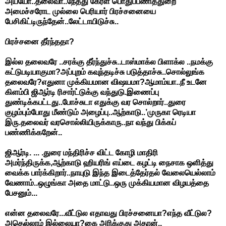
அய்யோ..தலைவா..நேத்து கேரள பொதுப்பணித்துறை
அமைச்சரோட முல்லை பெரியார் பிரச்சனையை
பேசிகிட்டிருந்தேன்..லேட்டாயிடுச்சு..
பிரச்சனை தீர்ந்ததா?
இல்ல தலைவரே ..சரக்கு தீர்ந்துச்சு..டாஸ்மாக்ல பிளாக்ல ..நமக்கு
கட்டுபடியாகுமா?அப்புறம் கவுந்தடிச்சு படுத்தாச்சு..சொல்லுங்க
தலைவரே?எதுனா முக்கியமான விஷயமா?ஆமாம்யா..நீ உடனே
கிளம்பி ஜிஆர்டி ரிசார்ட்டுக்கு வந்துடு.இணைப்பு
துண்டிக்கபட்டது..போச்சுடா எதுக்கு வர சொல்றார்..துரை
குழம்பும்போது மீண்டும் அழைப்பு..ஆற்காடு..’முருகா ரெடியா
இரு.தலைவர் வரசொல்லியிருக்காரு..நா வந்து பிக்கப்
பண்ணிக்கறேன்..
ஜிஆர்டி. ... .துரை மந்திரிச்ச விட்ட கோழி மாதிரி
அமர்ந்திருக்க,ஆற்காடு ஹியரிங் எய்டை கழட்டி நைசாக ஒளித்து
வைக்க பார்க்கிறார்..நாயுடு இந்த இடைத்தேர்தல் வேலையெல்லாம்
வேணாம்..ஒழுங்கா அதை மாட்டு..ஒரு முக்கியமான விழயத்தை
பேசனும்...
என்ன தலைவரே...வீட்டுல எதாவது பிரச்சனையா?எந்த வீட்டுல?
அதெல்லாம் இல்லையா?கை அரிக்குது அதான்..