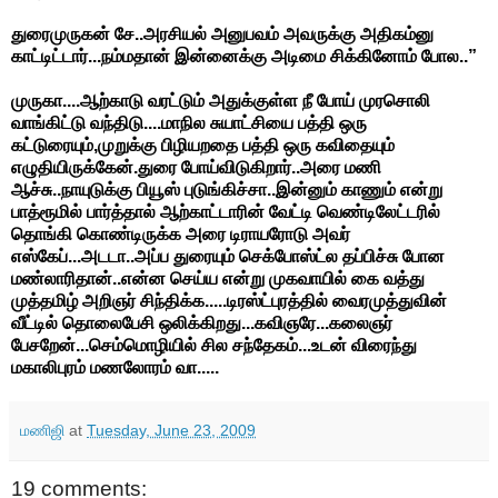
துரைமுருகன் சே..அரசியல் அனுபவம் அவருக்கு அதிகம்னு
காட்டிட்டார்...நம்மதான் இன்னைக்கு அடிமை சிக்கினோம் போல..”
முருகா....ஆற்காடு வரட்டும் அதுக்குள்ள நீ போய் முரசொலி
வாங்கிட்டு வந்திடு....மாநில சுயாட்சியை பத்தி ஒரு
கட்டுரையும்,முறுக்கு பிழியறதை பத்தி ஒரு கவிதையும்
எழுதியிருக்கேன்.துரை போய்விடுகிறார்..அரை மணி
ஆச்சு..நாயுடுக்கு பியூஸ் புடுங்கிச்சா..இன்னும் காணும் என்று
பாத்ரூமில் பார்த்தால் ஆற்காட்டாரின் வேட்டி வெண்டிலேட்டரில்
தொங்கி கொண்டிருக்க அரை டிராயரோடு அவர்
எஸ்கேப்...அடடா..அப்ப துரையும் செக்போஸ்ட்ல தப்பிச்சு போன
மண்லாரிதான்..என்ன செய்ய என்று முகவாயில் கை வத்து
முத்தமிழ் அறிஞர் சிந்திக்க.....டிரஸ்ட்புரத்தில் வைரமுத்துவின்
வீட்டில் தொலைபேசி ஒலிக்கிறது...கவிஞரே...கலைஞர்
பேசறேன்...செம்மொழியில் சில சந்தேகம்...உடன் விரைந்து
மகாலிபுரம் மணலோரம் வா.....
மணிஜி
at
Tuesday, June 23, 2009
19 comments: