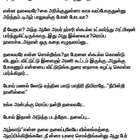
என்ன தலைவரே?கை அரிக்குதுன்னா காசு வரப்போகுதுன்னு
அர்த்தம்..டிஆர் பாலுவுக்கு போன் போடவா?
நீ வேறயா? அந்த ஆளே அவர் நர்சரி ஸ்கூல்ல உட்கார்ந்து அட்மிஷன்
பார்த்துகிட்டிருக்காரு..இது அது இல்லையா?ரொம்ப
நாளாச்சு..அதான் ஒரு கதை எழுதலாம்னு..
தலைவரே என்ன சொல்றிங்க?நா பேரனை ஸ்கூல்ல கொண்டு
விடனும்..விட்டுட்டு இளைஞர் அணி கூட்டம் இருக்கு..அதுக்கு
போகணும் என்னைய விட்டுடுங்க.துரை நைசாக கழட்டி கொள்ள
பார்க்கிறார்...
யோவ் மணல் லோடு ஏத்தின மாடு மாதிரி திமிராதே..”நீயின்றி
நானில்லை”
உங்க அன்புக்கு ரொம்ப நன்றி தலைவரே..
யோவ் இதான் அடுத்த படத்தோட தலைப்பு...
ஆற்காடு”என்ன தலை தலைப்புலேயே வில்லங்கத்தை
ஆரம்பிக்கிறிங்களே..நீ ன்னா யாரை சொல்றிங்கன்னு ஆறு பேர்