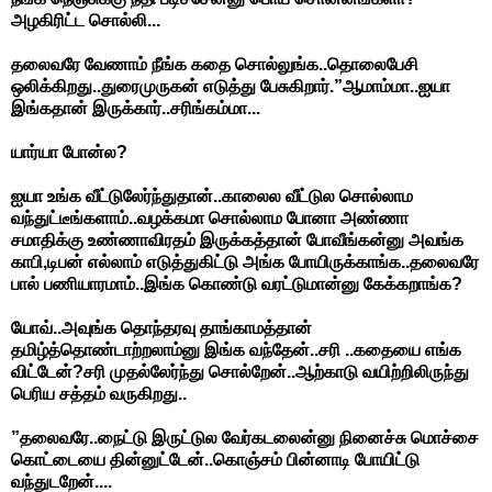
அழகிரிட்ட சொல்லி...
தலைவரே வேணாம் நீங்க கதை சொல்லுங்க..தொலைபேசி
ஒலிக்கிறது..துரைமுருகன் எடுத்து பேசுகிறார்.”ஆமாம்மா..ஐயா
இங்கதான் இருக்கார்..சரிங்கம்மா...
யார்யா போன்ல?
ஐயா உங்க வீட்டுலேர்ந்துதான்..காலைல வீட்டுல சொல்லாம
வந்துட்டீங்களாம்..வழக்கமா சொல்லாம போனா அண்ணா
சமாதிக்கு உண்ணாவிரதம் இருக்கத்தான் போவீங்கன்னு அவங்க
காபி,டிபன் எல்லாம் எடுத்துகிட்டு அங்க போயிருக்காங்க..தலைவரே
பால் பணியாரமாம்..இங்க கொண்டு வரட்டுமான்னு கேக்கறாங்க?
யோவ்..அவுங்க தொந்தரவு தாங்காமத்தான்
தமிழ்த்தொண்டாற்றலாம்னு இங்க வந்தேன்..சரி ..கதையை எங்க
விட்டேன்?சரி முதல்லேர்ந்து சொல்றேன்..ஆற்காடு வயிற்றிலிருந்து
பெரிய சத்தம் வருகிறது..
”தலைவரே..நைட்டு இருட்டுல வேர்கடலைன்னு நினைச்சு மொச்சை
கொட்டையை தின்னுட்டேன்..கொஞ்சம் பின்னாடி போயிட்டு
வந்துடறேன்....