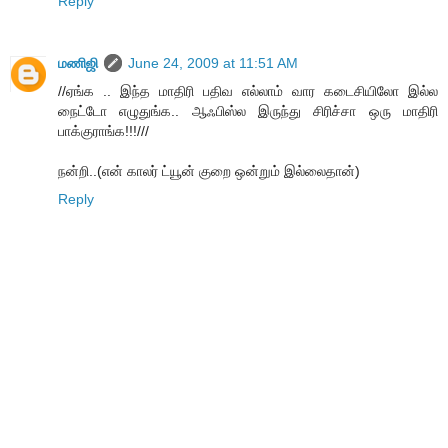
Reply
மணிஜி
June 24, 2009 at 11:51 AM
//ஏங்க .. இந்த மாதிரி பதிவ எல்லாம் வார கடைசியிலோ இல்ல
நைட்டோ எழுதுங்க.. ஆஃபிஸ்ல இருந்து சிரிச்சா ஒரு மாதிரி
பாக்குராங்க!!!///
நன்றி..(என் காலர் ட்யூன் குறை ஒன்றும் இல்லைதான்)
Reply