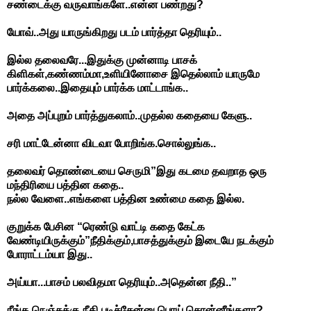
சண்டைக்கு வருவாங்களே..என்ன பண்றது?
யோவ்..அது யாருங்கிறது படம் பார்த்தா தெரியும்..
இல்ல தலைவரே...இதுக்கு முன்னாடி பாசக்
கிளிகள்,கண்ணம்மா,உளியினோசை இதெல்லாம் யாருமே
பார்க்கலை..இதையும் பார்க்க மாட்டாங்க..
அதை அப்புறம் பார்த்துகலாம்..முதல்ல கதையை கேளு..
சரி மாட்டேன்னா விடவா போறிங்க.சொல்லுங்க..
தலைவர் தொண்டையை செருமி”இது கடமை தவறாத ஒரு
மந்திரியை பத்தின கதை..
நல்ல வேளை..எங்களை பத்தின உண்மை கதை இல்ல.
குறுக்க பேசின “ரெண்டு வாட்டி கதை கேட்க
வேண்டியிருக்கும்”நீதிக்கும்,பாசத்துக்கும் இடையே நடக்கும்
போராட்டம்யா இது..
அய்யா...பாசம் பலவிதமா தெரியும்..அதென்ன நீதி..”
நீங்க நெஞ்சுக்கு நீதி படிச்சேன்னு பொய் சொன்னீங்களா?