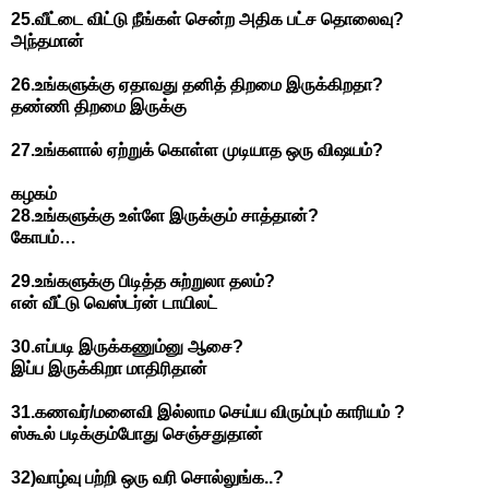
25.
வீட்டை
விட்டு
நீங்கள்
சென்ற
அதிக
பட்ச
தொலைவு
?
அந்தமான்
26.
உங்களுக்கு
ஏதாவது
தனித்
திறமை
இருக்கிறதா
?
தண்ணி
திறமை
இருக்கு
27.
உங்களால்
ஏற்றுக்
கொள்ள
முடியாத
ஒரு
விஷயம்
?
கழகம்
28.
உங்களுக்கு
உள்ளே
இருக்கும்
சாத்தான்
?
கோபம்
…
29.
உங்களுக்கு
பிடித்த
சுற்றுலா
தலம்
?
என்
வீட்டு
வெஸ்டர்ன்
டாயிலட்
30.
எப்படி
இருக்கணும்னு
ஆசை
?
இப்ப
இருக்கிறா
மாதிரிதான்
31.
கணவர்
/
மனைவி
இல்லாம
செய்ய
விரும்பும்
காரியம்
?
ஸ்கூல்
படிக்கும்போது
செஞ்சதுதான்
32)
வாழ்வு
பற்றி
ஒரு
வரி
சொல்லுங்க
..?