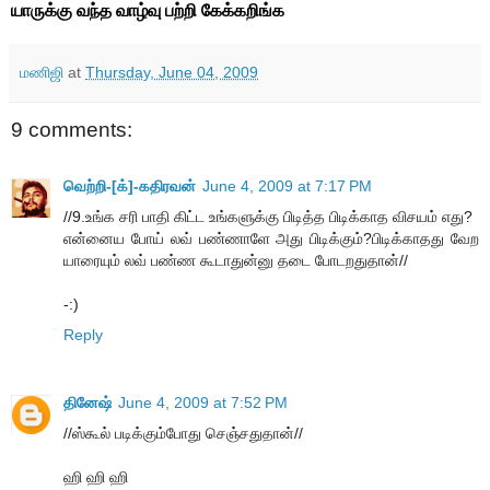
யாருக்கு
வந்த
வாழ்வு
பற்றி
கேக்கறிங்க
மணிஜி
at
Thursday, June 04, 2009
9 comments:
வெற்றி-[க்]-கதிரவன்
June 4, 2009 at 7:17 PM
//9.உங்க சரி பாதி கிட்ட உங்களுக்கு பிடித்த பிடிக்காத விசயம் எது?
என்னைய போய் லவ் பண்ணாளே அது பிடிக்கும்?பிடிக்காதது வேற
யாரையும் லவ் பண்ண கூடாதுன்னு தடை போடறதுதான்//
-:)
Reply
தினேஷ்
June 4, 2009 at 7:52 PM
//ஸ்கூல் படிக்கும்போது செஞ்சதுதான்//
ஹி ஹி ஹி