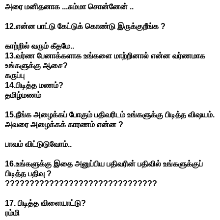
அரை
மனிதனாக
...
சும்மா
சொன்னேன்
..
12.
என்ன
பாட்டு
கேட்டுக்
கொண்டு
இருக்குறீங்க
?
காற்றில்
வரும்
கீதமே
..
13.
வர்ண
பேனாக்களாக
உங்களை
மாற்றினால்
என்ன
வர்ணமாக
உங்களுக்கு
ஆசை
?
கருப்பு
14.
பிடித்த
மணம்
?
தமிழ்மணம்
15.
நீங்க
அழைக்கப்
போகும்
பதிவரிடம்
உங்களுக்கு
பிடித்த
விஷயம்
.
அவரை
அழைக்கக்
காரணம்
என்ன
?
பாவம்
விட்டுடுவோம்
..
16.
உங்களுக்கு
இதை
அனுப்பிய
பதிவரின்
பதிவில்
உங்களுக்குப்
பிடித்த
பதிவு
?
???????????????????????????????
17.
பிடித்த
விளையாட்டு
?
ரம்மி