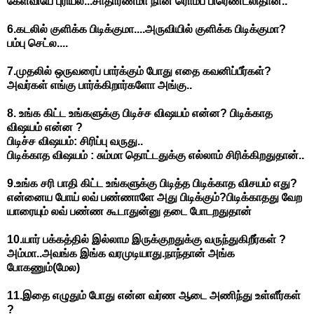
கேள்வியே
புரியல
...
சாதாரணமா
நான்
ரொம்ப
பிரெண்ட்லிதான்
..
6.
கடலில்
குளிக்க
பிடிக்குமா
....
அருவியில்
குளிக்க
பிடிக்குமா
?
பம்பு
செட்ல
....
7.
முதலில்
ஒருவரைப்
பார்க்கும்
போது
எதை
கவனிப்பீர்கள்
?
அவர்கள்
எங்கு
பார்க்கிறார்களோ
அங்கு
..
8.
உங்க
கிட்ட
உங்களுக்கு
பிடிச்ச
விஷயம்
என்ன
?
பிடிக்காத
விஷயம்
என்ன
?
பிடிச்ச
விஷயம்
:
சிரிப்பு
வருது
..
பிடிக்காத
விஷயம்
:
சும்மா
தொட்டதுக்கு
எல்லாம்
சிரிக்கிறதுதான்
..
9.
உங்க
சரி
பாதி
கிட்ட
உங்களுக்கு
பிடித்த
பிடிக்காத
விசயம்
எது
?
என்னைய
போய்
லவ்
பண்ணாளே
அது
பிடிக்கும்
?
பிடிக்காதது
வேற
யாரையும்
லவ்
பண்ண
கூடாதுன்னு
தடை
போடறதுதான்
10.
யார்
பக்கத்தில்
இல்லாம
இருக்குறதுக்கு
வருந்துகிறீர்கள்
?
அம்மா
..
அவங்க
இங்க
வரமுடியாது
.
நாந்தான்
அங்க
போகணும்
(
மேல
)
11.
இதை
எழுதும்
போது
என்ன
வர்ண
ஆடை
அணிந்து
உள்ளீர்கள்
?