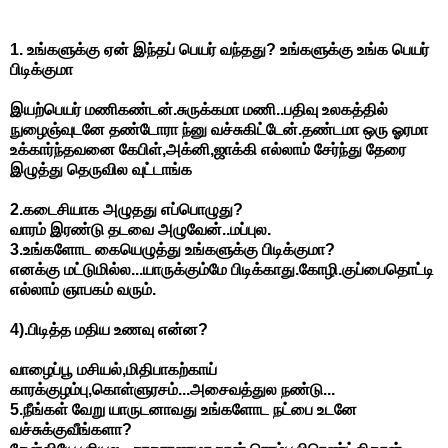
1.
உங்களுக்கு
ஏன்
இந்தப்
பெயர்
வந்தது
?
உங்களுக்கு
உங்க
பெயர்
பிடிக்குமா
இயற்பெயர்
மணிகண்டன்
.
சுருக்கமா
மணி
..
பதிவு
உலகத்தில்
நுழைஞ்வுடனே
தண்டோரா
ந்னு
வச்சுகிட்டேன்
.
தண்டமா
ஒரு
ஓரமா
உக்கார்ந்தவனை
கேபிள்
,
அக்னி
,
ஜாக்கி
எல்லாம்
சேர்ந்து
தேரை
இழுத்து
தெருவில
வுட்டாங்க
2.
கடைசியாக
அழுதது
எப்பொழுது
?
வாரம்
இரண்டு
தடவை
அழுவேன்
..
மப்புல
.
3.
உங்களோட
கையெழுத்து
உங்களுக்கு
பிடிக்குமா
?
எனக்கு
மட்டுமில்ல
...
யாருக்கும்மே
பிடிக்காது
.
கோழி
.
குப்பைதொட்டி
எல்லாம்
ஞாபகம்
வரும்
.
4).
பிடித்த
மதிய
உணவு
என்ன
?
வாழைப்பூ
மசியல்
,
மிதிபாகற்காய்
காரக்குழம்பு
,
கொள்ளுரசம்
...
அசைவத்துல
நண்டு
...
5.
நீங்கள்
வேறு
யாருடனாவது
உங்களோட
நட்பை
உடனே
வச்சுக்குவீங்களா
?