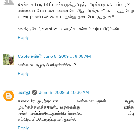
9.உங்க சரி பாதி கிட்ட உங்களுக்கு பிடித்த பிடிக்காத விசயம் எது?
என்னைய போய் லவ் பண்ணாளே அது பிடிக்கும்?பிடிக்காதது வேற
யாரையும் லவ் பண்ண கூடாதுன்னு தடை போடறதுதான்//
உனக்கு சோத்துல உப்பை குறைச்சா எல்லாம் சரியாயிடும்டியே...
Reply
Cable சங்கர்
June 5, 2009 at 8:05 AM
உண்மைய எழுத போறேன்னீங்க..?
Reply
மணிஜி
June 5, 2009 at 10:30 AM
தலைவரே..முடிந்தவரை உண்மையைதான் எழுத
முயற்சித்திருக்கிறேன்...வருகைக்கு மிக்க
நன்றி..நண்பர்களே..ஜாக்கி.ஏற்கனவே உப்பு
கம்மிதான்..கொழுப்புதான் ஜாஸ்தி
Reply