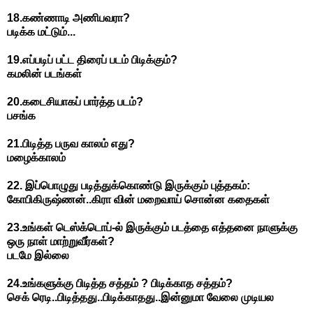
18.
கண்ணாடி
அணிபவரா
?
படிக்க
மட்டும்
...
19.
எப்படிப்
பட்ட
திரைப்
படம்
பிடிக்கும்
?
கமலின்
படங்கள்
20.
கடைசியாகப்
பார்த்த
படம்
?
பசங்க
21.
பிடித்த
பருவ
காலம்
எது
?
மழைக்காலம்
22.
இப்பொழுது
படித்துக்கொண்டு
இருக்கும்
புத்தகம்
:
கோபிகிருஷ்ணன்
..
கிரா
வின்
மறைவாய்
சொன்ன
கதைகள்
23.
உங்கள்
டெஸ்க்டொப்
-
ல்
இருக்கும்
படத்தை
எத்தனை
நாளுக்கு
ஒரு
நாள்
மாற்றுவீர்கள்
?
படமே
இல்லை
24.
உங்களுக்கு
பிடித்த
சத்தம்
?
பிடிக்காத
சத்தம்
?
செக்
ரெடி
..
பிடித்தது
..
பிடிக்காதது
..
இன்னுமா
வேலை
முடியல