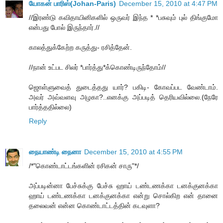
யோகன் பாரிஸ்(Johan-Paris)
December 15, 2010 at 4:47 PM
//இரண்டு கவிதாயினிகளில் ஒருவர் இந்த * *பசுவும் புல் திங்குமோ
என்பது போல் இருந்தார்.//
காலத்துக்கேற்ற கருத்து- ரசித்தேன்.
//நான் உட்பட சிலர் *பார்த்து*க்கொண்டிருந்தோம்//
ஜொள்ளுவைத் துடைத்தது யார்? பகிடி- கோவப்பட வேண்டாம்.
அவர் அவ்வளவு அழகா?..எனக்கு அப்படித் தெரியவில்லை.(நேரே
பார்த்ததில்லை)
Reply
நையாண்டி நைனா
December 15, 2010 at 4:55 PM
/*"கொண்டாட்டங்களின் ரசிகன் சாரு"*/
அப்படின்னா பேச்சுக்கு பேச்சு ஹாய் டண்டணக்கா டனக்குனக்கா
ஹாய் டண்டணக்கா டனக்குனக்கா என்று சொல்கிற என் தானை
தலைவன் என்ன கொண்டாட்டத்தின் கடவுளா?