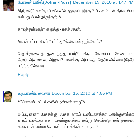
யோகன் பாரிஸ்(Johan-Paris)
December 15, 2010 at 4:47 PM
//இரண்டு கவிதாயினிகளில் ஒருவர் இந்த * *பசுவும் புல் திங்குமோ
என்பது போல் இருந்தார்.//
காலத்துக்கேற்ற கருத்து- ரசித்தேன்.
//நான் உட்பட சிலர் *பார்த்து*க்கொண்டிருந்தோம்//
ஜொள்ளுவைத் துடைத்தது யார்? பகிடி- கோவப்பட வேண்டாம்.
அவர் அவ்வளவு அழகா?..எனக்கு அப்படித் தெரியவில்லை.(நேரே
பார்த்ததில்லை)
Reply
நையாண்டி நைனா
December 15, 2010 at 4:55 PM
/*"கொண்டாட்டங்களின் ரசிகன் சாரு"*/
அப்படின்னா பேச்சுக்கு பேச்சு ஹாய் டண்டணக்கா டனக்குனக்கா
ஹாய் டண்டணக்கா டனக்குனக்கா என்று சொல்கிற என் தானை
தலைவன் என்ன கொண்டாட்டத்தின் கடவுளா?