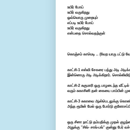
உயிர் போய்
உயிர் வருகிறது
ஒவ்வொரு முறையும்
எப்படி உயிர் போய்
உயிர் வருகிறது
என்பதை சொல்வதற்குள்
கொஞ்சம் காமெடி .. (வேற யாரு பட்டு வ
காட்சி-1 எஸ்வி சேகரை பத்து அடி அடிக்க
இன்னொரு அடி அடிக்கிறார். சொல்லிவிடு
காட்சி-2 சுகுமாரி ஒரு பாழடைந்த வீட்டில்
வரும் சுகாசினி தன் கையை பாம்பின் முன்
காட்சி-3 சுகாவை ஆஸ்பெடலுக்கு கொண்ட
அந்த ரூமின் மேல் ஒரு போர்டு குளோசப்பி
ஒரு சீனா நாட்டு தம்பதிக்கு முதல் குழ
அதுக்கு ''சிங்- சாங்-பங்'' குன்னு பேர் வச