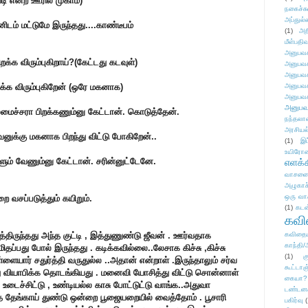
ி என்ற ஊரில் முகாம்)
நகைச்ச
அப்துல்
னி
டம் மட்டுமே இருந்தது....காண்டீபம்
(1)
அற
மீள்பதிவ
அனுபவக
க்க விரும்புகிறாய்?(கேட்
டது கடவுள்)
அனுபவக
அனுபவக
க்க விரும்புகிறேன் (ஒரே மகனாக)
அனுபவக
அனுபவக
அனுபவ
ைச்சரா பிறக்கணும்னு கேட்டான். கொடுத்தேன்.
நந்தலால
அரசியல
க்கு மகனாக பிறந்து விட்டு போகிறேன்..
(1)
இட
உயிரோ
் வேணும்னு கேட்டான். சரின்னுட்டேனே.
எளக்க
வாசனை/க
அழுகாச
ஒரு வா
றை வசப்படுத்தும் கயிறும்.
(1)
கடன
கவ
ித்திருந்தது அந்த குட்டி , இத்துணுண்டு ஜீவன் . ஊர்வதாக
கவிதைய
காந்தி/
ிதப்பது போல் இருந்தது . கடிக்கவில்லை..லேசாக கிச்சு ,கிச்சு
(1)
க
ையார் சதுர்த்தி வருதுல்ல ..அதான் என்றாள் .இருந்தாலும் சர்வ
கூட்டா
அது வியாபிக்க தொடங்கியது . மனைவி யோசித்து விட்டு சொன்னாள்
கையா?
 உடைச்சிட்டு , உண்டியல்ல காசு போட்டுட்டு வாங்க..அதுவா
டண்டன
்த தேங்காய் துண்டு ஒன்றை பூஜையறையில் வைத்தோம் . பூசாரி
பகிர்வு
(