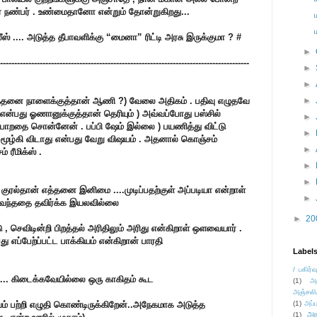
ர் நண்பர் . உண்மைதானோ என்றும் தோன்றுகிறது...
ஸ் .... அடுத்த தீபாவளிக்கு “மைனா” ரிட்டி அரசு இருக்குமா ? #
►
----------------------------------------------------------------------------------------
►
►
(எத்தனை நாளைக்குத்தான் ஆணி ?) வேலை அதிகம் . பதிவு எழுதவே
►
ை என்பது ஓணானுக்குத்தான் தெரியும் ) அவ்வப்போது பஸ்சில்
►
ல் போறதை சொன்னேன் . பப்பி ஷேம் இல்லை ) பயணித்து விட்டு
►
ி” மூழ்கி விடாது என்பது வேறு விஷயம் . அதனால் கொஞ்சம்
►
் ரீமிக்ஸ் .
►
►
குரல்தான் எத்தனை இனிமை ....முடிப்பதற்குள் அப்படியா என்றாள்
►
ல் வந்ததை தவிர்க்க இயலவில்லை
►
20
டு , செவிடின்றி பிறத்தல் அரிதிலும் அரிது என்கிறாள் ஒளவையார் .
ு எப்பேற்ப்பட்ட பாக்கியம் என்கிறான் பாரதி
Label
/ பகிர்வ
... கிடைக்கவேயில்லை ஒரு காகிதம் கூட
(1)
அ
அஞ்சலி
் பற்றி எழுதி கொண்டிருக்கிறேன்..அநே
கமாக அடுத்த
(1)
அப்ப
அர
(1)