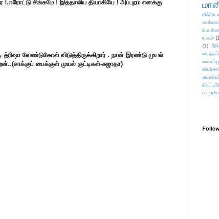
ே !.ஈரோட்டு சிங்கமே ! இத்தாலிய தியாகியே ! அப்புறம் எனக்கு
மானி
மீள்/டெஸ
ஊக்கை
மொக்க
ராகம்
(
ரீம
(1)
வசந்தம்
ி த்ரிஷா வேண்டுகோள் விடுத்திருக்கிறார் . நான் இரண்டு முயல்
வலைப்பூ
ன்..(சாக்கு
ப் பைக்குள் முயல் குட்டிகள்-சுஜாதா)
விமர்சன
சுயதம்ப
வெட்டிவ
பா.ரா/உ
Follo