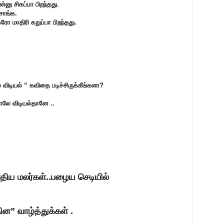
ு சிகப்பா பிறந்தது.
்சாங்க.
ோ மாதிரி கறுப்பா பிறந்தது.
விடியல் “ கவிதை படிச்சிருக்கீங்களா?
ாலே விடியல்தானே ..
் புதிய மலர்கள்..பழைய செடியில்
தின” வாழ்த்துக்க
ள் .