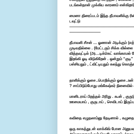
படங்கள்தான் முக்கிய காரணம் என்கிறா
மைனா திரைப்படம் இந்த தீபாவளிக்கு ரிலீ
டவுட்டு
------------------------------------------------------
--------------------------
தீபாவளி சீசன் ... ஓணான் அடிக்கும் 
முடிவதில்லை . (மேட்டரும் சிக்க வில்ல
வித்தவுட்டில் (அட..டிக்கெட் வாங்காம
இறங்கி ஓடி விடுகிறேன் . ஒன்றும் “குட
பஸ்சியதும் , ட்விட்டியதும் கலந்து கொஞ்சம
தாளிக்கும் ஓசை..பொறிக்கும் ஓசை..உன் 
? சாப்பிடும்போது மங்கேஷ்கர் நினைவி
மானிடராய் பிறத்தல் அரிது . கூன் , குரு
ஊமையாய் , குருடாய் , செவிடாய் இருப்பத
கவிதை எழுதலாம்னு தேடினால் , கழுதை
ஒரு காகத்துடன் வாக்கிங் போன அனுபவம