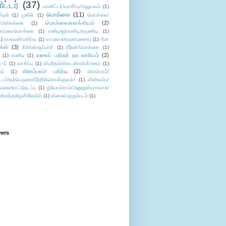
ட்டர்
(37)
மானிட்டர்/வாசிப்பு/அனுபவம்
(1)
மொக்கை
(11)
்டிங்
(1)
முகில்
(1)
மொக்கை/
மொக்கை/எளக்கியம்
(2)
/அல்லக்கை
(1)
ை/மகாமொக்கை
(1)
ரண்டி/ஜர்கண்டி/ஏமூண்டி
(1)
1)
ராகவன்/பகிர்வு
(1)
ராமதாசு/ரவுசு/புனைவு
(1)
ரீமா
ிக்ஸ்
(3)
ரீமிக்ஸ்/ஒப்பாரி
(1)
ரீமேக்/மொக்கை
(1)
வலைப் பதிவர் நல வாரியம்
(2)
(1)
வண்டி
(1)
--1
(1)
வாசிப்பு
(1)
விபரீதம்/விகடன்/விமர்சனம்
(1)
விளம்பரம்/ பகிர்வு
(2)
ம்
(1)
விளம்பரம்/
ட்டம்/தற்பெருமை/பீற்றிக்கொள்ளுதல்/
(1)
வீண்வம்பு/
ேலை/நாட்டுநடப்பு
(1)
ஜ்யோவ்ராம்/அனுஜன்யா/வாசு/
ண்மத்தமிழன்/கேபிள்
(1)
ஸ்மைல்/குறும்படம்
(1)
wers