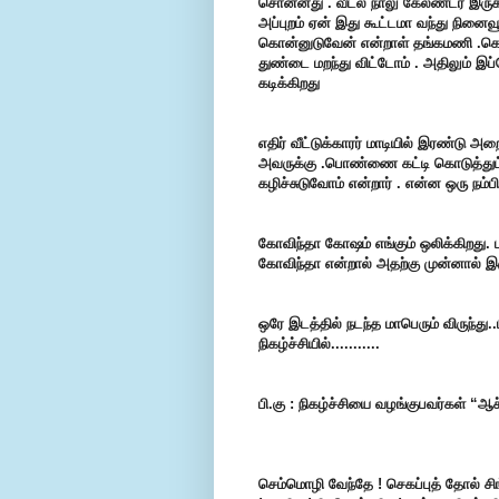
சொன்னது . வீட்ல நாலு கேலண்டர் இருக்க
அப்புறம் ஏன் இது கூட்டமா வந்து நினைவூ
கொன்னுடுவேன் என்றாள் தங்கமணி .கொ
துண்டை மறந்து விட்டோம் . அதிலும் இப
கடிக்கிறது
எதிர் வீட்டுக்காரர் மாடியில் இரண்டு 
அவருக்கு .பொண்ணை கட்டி கொடுத்துட்
கழிச்சுடுவோம் என்றார் . என்ன ஒரு நம்ப
கோவிந்தா கோஷம் எங்கும் ஒலிக்கிறது. 
கோவிந்தா என்றால் அதற்கு முன்னால் இர
ஒரே இடத்தில் நடந்த மாபெரும் விருந்து..பி
நிகழ்ச்சியில்.......
....
பி.கு : நிகழ்ச்சியை வழங்குபவர்கள் “
செம்மொழி வேந்தே ! செகப்புத் தோல் சி