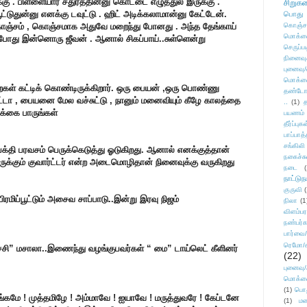
ு . பிள்ளையார் சதுர்த்தின்னு கொட்டை எழுத்துல இருக்கு .
சிறுக
ட்டுதுன்னு எனக்கு டவுட்டு . ஹிட் அடிக்கலாமான்னு கேட்டேன்.
பொது
ஞ்சம் , கொஞ்சமாக அதுவே மறைந்து போனது . அந்த தேங்காய்
கொஞ்ச
மொக்க
்போது இன்னொரு ஜீவன் . ஆனால் சிகப்பாய்..சுள்ளென்று
செருப்ப
நினைவு
புனைவு
மொக்க
அறைகள் கட்டிக் கொண்டிருக்கிறார். ஒரு பையன் ,ஒரு பொண்ணு
தண்டோரா
டா , பையனை மேல வச்சுட்டு , நானும் மனைவியும் கீழே காலத்தை
..
(1)
த
ிக்கை பாருங்கள்
பயணம்
தீர்ப்பு
பாப்பாத்
சங்கிலி
பக்தி பரவசம் பெருக்கெடுத்து ஓடுகிறது. ஆனால் எனக்குத்தான்
நகைச்ச
ுக்கும் குவார்ட்டர் என்ற அடைமொழிதான் நினைவுக்கு வருகிறது
நடை
(
நாட்டுந
குருவி
ரமிப்பூட்
டும் அசைவ சாப்பாடு..இன்று இரவு நிஜம்
நிலா
(1
விளம்பர
நண்பர்க
பார்வை/
ரெமோ/க
ஆச்சி” மசாலா..இணைந்து வழங்குபவர்கள் “ மை” டாய்லெட் கீளினர்
(22)
புனைவ
மொக்க
(1)
பொ
ங்கமே ! முத்தமிழே ! அம்மாவே ! ஐயாவே ! மருத்துவரே ! கேப்டனே
(1)
மன