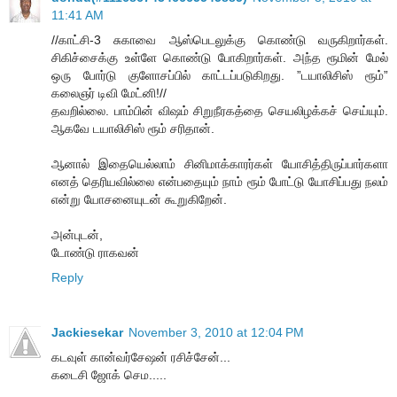
11:41 AM
//காட்சி-3 சுகாவை ஆஸ்பெடலுக்கு கொண்டு வருகிறார்கள்.
சிகிச்சைக்கு உள்ளே கொண்டு போகிறார்கள். அந்த ரூமின் மேல்
ஒரு போர்டு குளோசப்பில் காட்டப்படுகிறது. ”டயாலிசிஸ் ரூம்”
கலைஞர் டிவி மேட்னி!//
தவறில்லை. பாம்பின் விஷம் சிறுநீரகத்தை செயலிழக்கச் செய்யும்.
ஆகவே டயாலிசிஸ் ரூம் சரிதான்.
ஆனால் இதையெல்லாம் சினிமாக்காரர்கள் யோசித்திருப்பார்களா
எனத் தெரியவில்லை என்பதையும் நாம் ரூம் போட்டு யோசிப்பது நலம்
என்று யோசனையுடன் கூறுகிறேன்.
அன்புடன்,
டோண்டு ராகவன்
Reply
Jackiesekar
November 3, 2010 at 12:04 PM
கடவுள் கான்வர்சேஷன் ரசிச்சேன்...
கடைசி ஜோக் செம.....