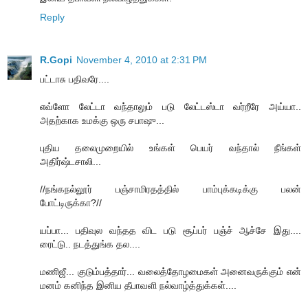
Reply
R.Gopi
November 4, 2010 at 2:31 PM
பட்டாசு பதிவரே....
எவ்ளோ லேட்டா வந்தாலும் படு லேட்டஸ்டா வர்றீரே அய்யா..
அதற்காக உமக்கு ஒரு சபாஷு...
புதிய தலைமுறையில் உங்கள் பெயர் வந்தால் நீங்கள்
அதிர்ஷ்டசாலி...
//நங்கநல்லூர் பஞ்சாமிரதத்தில் பாம்புக்கடிக்கு பலன்
போட்டிருக்கா?//
யப்பா... பதிவுல வந்தத விட படு சூப்பர் பஞ்ச் ஆச்சே இது....
ரைட்டு.. நடத்துங்க தல....
மணிஜீ... குடும்பத்தார்... வலைத்தோழமைகள் அனைவருக்கும் என்
மனம் கனிந்த இனிய தீபாவளி நல்வாழ்த்துக்கள்....