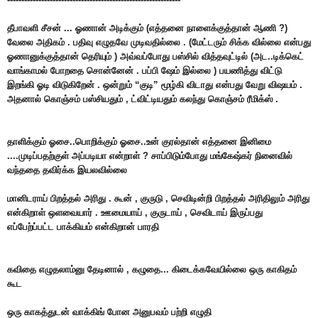
தீபாவளி சீசன் ... ஓணான் அடிக்கும் (எத்தனை நாளைக்குத்தான் ஆணி ?)
வேலை அதிகம் . பதிவு எழுதவே முடிவதில்லை . (மேட்டரும் சிக்க வில்லை என்பது
ஓணானுக்குத்தான் தெரியும் ) அவ்வப்போது பஸ்சில் வித்தவுட்டில் (அட..டிக்கெட்
வாங்காமல் போறதை சொன்னேன் . பப்பி ஷேம் இல்லை ) பயணித்து விட்டு
இறங்கி ஓடி விடுகிறேன் . ஒன்றும் “குடி” மூழ்கி விடாது என்பது வேறு விஷயம் .
அதனால் கொஞ்சம் பஸ்சியதும் , ட்விட்டியதும் கலந்து கொஞ்சம் ரீமிக்ஸ் .
தாளிக்கும் ஓசை..பொறிக்கும் ஓசை..உன் குரல்தான் எத்தனை இனிமை
....முடிப்பதற்குள் அப்படியா என்றாள் ? சாப்பிடும்போது மங்கேஷ்கர் நினைவில்
வந்ததை தவிர்க்க இயலவில்லை
மானிடராய் பிறத்தல் அரிது . கூன் , குருடு , செவிடின்றி பிறத்தல் அரிதிலும் அரிது
என்கிறாள் ஒளவையார் . ஊமையாய் , குருடாய் , செவிடாய் இருப்பது
எப்பேற்ப்பட்ட பாக்கியம் என்கிறான் பாரதி
கவிதை எழுதலாம்னு தேடினால் , கழுதை... கிடைக்கவேயில்லை ஒரு காகிதம்
கூட
ஒரு காகத்துடன் வாக்கிங் போன அனுபவம் பற்றி எழுதி