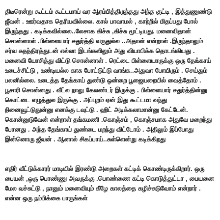
திடீரென்று கூட்டம் கூட்டமாய் வர ஆரம்பித்திருந்தது அந்த குட்டி , இத்துணுண்டு
ஜீவன் . ஊர்வதாக தெரியவில்லை. கால் பாவாமல் , காற்றில் மிதப்பது போல்
இருந்தது . கடிக்கவில்லை..லேசாக கிச்சு ,கிச்சு மூட்டியது. மனைவிதான்
சொன்னாள் .பிள்ளையார் சதுர்த்தி வருதுல்ல ..அதான் என்றாள் .இருந்தாலும்
சர்வ சுதந்திரத்துடன் எல்லா இடங்களிலும் அது வியாபிக்க தொடங்கியது .
மனைவி யோசித்து விட்டு சொன்னாள் . ரெட்டை பிள்ளையாருக்கு ஒரு தேங்காய்
உடைச்சிட்டு , உண்டியல்ல காசு போட்டுட்டு வாங்க..அதுவா போயிரும் . செய்தும்
பலனில்லை. உடைத்த தேங்காய் துண்டு ஒன்றை பூஜையறையில் வைத்தோம் .
பூசாரி சொன்னது . வீட்ல நாலு கேலண்டர் இருக்கு . பிள்ளையார் சதுர்த்தின்னு
கொட்டை எழுத்துல இருக்கு . அப்புறம் ஏன் இது கூட்டமா வந்து
நினைவூட்டுதுன்னு எனக்கு டவுட்டு . ஹிட் அடிக்கலாமான்னு கேட்டேன்.
கொன்னுடுவேன் என்றாள் தங்கமணி .கொஞ்சம் , கொஞ்சமாக அதுவே மறைந்து
போனது . அந்த தேங்காய் துண்டை மறந்து விட்டோம் . அதிலும் இப்போது
இன்னொரு ஜீவன் . ஆனால் சிகப்பாய்..சுள்ளென்று கடிக்கிறது
எதிர் வீட்டுக்காரர் மாடியில் இரண்டு அறைகள் கட்டிக் கொண்டிருக்கிறார். ஒரு
பையன் ,ஒரு பொண்ணு அவருக்கு .பொண்ணை கட்டி கொடுத்துட்டா , பையனை
மேல வச்சுட்டு , நானும் மனைவியும் கீழே காலத்தை கழிச்சுடுவோம் என்றார் .
என்ன ஒரு நம்பிக்கை பாருங்கள்