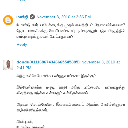
மணிஜி
November 3, 2010 at 2:36 PM
டோண்டு சார்..பாம்புக்கடிக்கு முதல் வைத்தியம் தேவையில்லையா?
நேரா டயலாசிசுக்கு போயிட்டீங்க..சர்..நங்கநல்லூர் பஞ்சாமிரதத்தில்
பாம்புக்கடிக்கு பலன் போட்டிருக்கா?
Reply
dondu(#11168674346665545885)
November 3, 2010 at
2:41 PM
அந்த உள்ளேயே வச்சு பண்ணுவாங்களா இருக்கும்.
இல்லேன்னாக்க மகுடி ஊதி அந்த பாம்பையே வரவழைத்து
விஷத்தை எடுக்க வச்சாலும் வச்சிருக்கலாம்.
அதான் சொன்னேனே, இவ்வளவெல்லாம் அவங்க ரோசிச்சிருந்தா
ஆச்சச்சரியம்தான்.
அன்புடன்,
டோண்டு ராகவன்