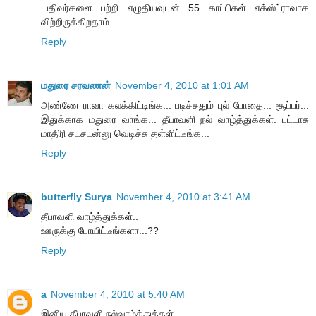
.பதிவர்களை பற்றி எழுதியவுடன் 55 காப்பிகள் எக்ஸ்ட்ராவாக
விற்றிருக்கிறதாம்
Reply
மதுரை சரவணன்
November 4, 2010 at 1:01 AM
அண்ணே ராவா கலக்கிட்டிங்க... படிச்சதும் புல் போதை... சூப்பர்...
இதுக்காக மதுரை வாங்க... தீபாவளி நல் வாழ்த்துக்கள். பட்டாசு
மாதிரி சடசடன்னு வெடிச்சு தள்ளிட்டீங்க...
Reply
butterfly Surya
November 4, 2010 at 3:41 AM
தீபாவளி வாழ்த்துக்கள்..
ஊருக்கு போயிட்டீங்களா...??
Reply
a
November 4, 2010 at 5:40 AM
இனிய தீபாவளி நல்வாழ்த்துக்கள்.