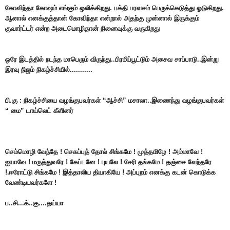
கோவிந்தா கோஷம் எங்கும் ஒலிக்கிறது. பக்தி பரவசம் பெருக்கெடுத்து ஓடுகிறது.
ஆனால் எனக்குத்தான் கோவிந்தா என்றால் அதற்கு முன்னால் இருக்கும்
குவார்ட்டர் என்ற அடைமொழிதான் நினைவுக்கு வருகிறது
ஒரே இடத்தில் நடந்த மாபெரும் விருந்து..பிரமிப்பூட்
டும் அசைவ சாப்பாடு..இன்று
இரவு நிஜம் நிகழ்ச்சியில்.......
....
பி.கு : நிகழ்ச்சியை வழங்குபவர்கள் “ஆச்சி” மசாலா..இணைந்து வழங்குபவர்கள்
“ மை” டாய்லெட் கீளினர்
செம்மொழி வேந்தே ! செகப்புத் தோல் சிங்கமே ! முத்தமிழே ! அம்மாவே !
ஐயாவே ! மருத்துவரே ! கேப்டனே ! புயலே ! சேரி தங்கமே ! தஞ்சை வேந்தரே
!.ஈரோட்டு சிங்கமே ! இத்தாலிய தியாகியே ! அப்புறம் எனக்கு கடன் கொடுக்க
வேண்டியவர்களே !
ப..சி...க்..கு....தய்
யா