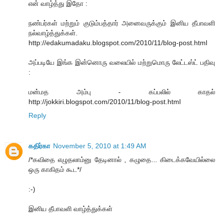
என் வாழ்த்து இதோ :
ந‌ண்ப‌ர்க‌ள் மற்றும் குடும்பத்தார் அனைவருக்கும் இனிய‌ தீபாவ‌ளி
ந‌ல்வாழ்த்துக்க‌ள்.
http://edakumadaku.blogspot.com/2010/11/blog-post.html
அப்படியே இங்க இன்னொரு வலையில் மற்றுமொரு லேட்டஸ்ட் பதிவு
:
மன்மத அம்பு - கப்பலில் காதல்
http://jokkiri.blogspot.com/2010/11/blog-post.html
Reply
கதிர்கா
November 5, 2010 at 1:49 AM
/*கவிதை எழுதலாம்னு தேடினால் , கழுதை... கிடைக்கவேயில்லை
ஒரு காகிதம் கூட*/
:-)
இனிய தீபாவளி வாழ்த்துக்கள்