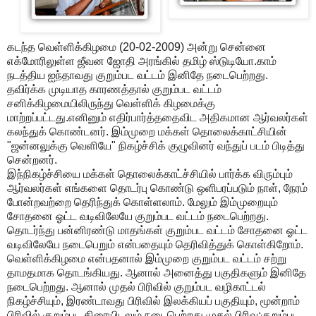
கடந்த வெள்ளிக்கிழமை (20-02-2009) அன்று சென்னை
எக்மோரிலுள்ள ஜீவன ஜோதி அரங்கில் தமிழ் ஸ்டுடியோ.காம்
நடத்திய ஐந்தாவது குறும்பட வட்டம் இனிதே நடைபெற்றது.
தவிர்க்க முடியாத காரணத்தால் குறும்பட வட்டம்
சனிக்கிழமையிலிருந்து வெள்ளிக் கிழமைக்கு
மாற்றப்பட்டது.எனினும் எதிர்பார்த்ததைவிட அதிகமான ஆர்வலர்கள்
கலந்துக் கொண்டனர். இம்முறை மக்கள் தொலைக்காட்சியின்
"ஜன்னலுக்கு வெளியே" நிகழ்ச்சிக் குழுவினர் வந்துப் படம் பிடித்து
சென்றனர்.
இந்நிகழ்ச்சியை மக்கள் தொலைக்காட்ச்சியில் பார்க்க விரும்பும்
ஆர்வலர்கள் எங்களை தொடர்பு கொண்டு ஒளிபரப்படும் நாள், நேரம்
போன்றவற்றை தெரிந்துக் கொள்ளலாம். மேலும் இம்முறையும்
சோதனை ஓட்ட வடிவிலேயே குறும்பட வட்டம் நடைபெற்றது.
தொடர்ந்து பன்னிரண்டு மாதங்கள் குறும்பட வட்டம் சோதனை ஓட்ட
வடிவிலேயே நடைபெறும் என்பதையும் தெரிவித்துக் கொள்கிறோம்.
வெள்ளிக்கிழமை என்பதனால் இம்முறை குறும்பட வட்டம் சற்று
தாமதமாக தொடங்கியது. ஆனால் அனைத்து பகுதிகளும் இனிதே
நடைபெற்றது. ஆனால் முதல் பிரிவில் குறும்பட வழிகாட்டல்
நிகழ்ச்சியும், இரண்டாவது பிரிவில் இலக்கியப் பகுதியும், மூன்றாம்
பிரிவில் குறும்பட திரையிடலும் நடைபெற்றது.முதல் பிரிவு:குறும்பட