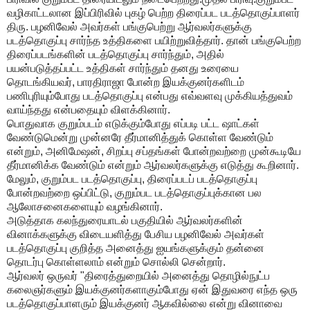
வழிகாட்டலான இப்பிரிவில் புகழ் பெற்ற திரைப்பட படத்தொகுப்பாளர்
திரு. பழனிவேல் அவர்கள் பங்குபெற்று ஆர்வலர்களுக்கு
படத்தொகுப்பு சார்ந்த உத்திகளை பயிற்றுவித்தார். தான் பங்குபெற்ற
திரைப்படங்களின் படத்தொகுப்பு சார்ந்தும், அதில்
பயன்படுத்தப்பட்ட உத்திகள் சார்ந்தும் தனது உரையை
தொடங்கியவர், பாரதிராஜா போன்ற இயக்குனர்களிடம்
பணிபுரியும்போது படத்தொகுப்பு என்பது எவ்வளவு முக்கியத்துவம்
வாய்ந்தது என்பதையும் விளக்கினார்.
பொதுவாக குறும்படம் எடுக்கும்போது எப்படி பட்ட ஷாட்கள்
வேண்டுமென்று முன்னரே தீர்மானித்துக் கொள்ள வேண்டும்
என்றும், அனிமேஷன், சிறப்பு சப்தங்கள் போன்றவற்றை முன்கூடியே
தீர்மானிக்க வேண்டும் என்றும் ஆர்வலர்களுக்கு எடுத்து கூறினார்.
மேலும், குறும்பட படத்தொகுப்பு, திரைப்படப் படத்தொகுப்பு
போன்றவற்றை ஒப்பிட்டு, குறும்பட படத்தொகுப்புக்கான பல
ஆலோசனைகளையும் வழங்கினார்.
அடுத்தாக கலந்துரையாடல் பகுதியில் ஆர்வலர்களின்
வினாக்களுக்கு விடையளித்து பேசிய பழனிவேல் அவர்கள்
படத்தொகுப்பு குறித்த அனைத்து ஐயங்களுக்கும் தன்னை
தொடர்பு கொள்ளலாம் என்றும் சொல்லி சென்றார்.
ஆர்வலர் ஒருவர் "திரைத்துறையில் அனைத்து தொழில்நுட்ப
கலைஞர்களும் இயக்குனர்களாகும்போது ஏன் இதுவரை எந்த ஒரு
படத்தொகுப்பாளரும் இயக்குனர் ஆகவில்லை என்று வினாவை