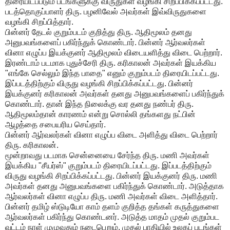
திரையிடப்படும் படங்களுக்கு விருதுகள் வழங்கி சிறப்பிக்கப்பட்டது.
படத்தொகுப்பாளர் திரு. பழனிவேல் அவர்கள் இவ்விருதுகளை
வழங்கி சிறப்பித்தார்.
பின்னர் தேடல் குறும்படம் குறித்து திரு. ஆதிமூலம் தனது
அனுபவங்களைப் பகிர்ந்துக் கொண்டார். பின்னர் ஆர்வலர்கள்
வினா எழுப்ப இயக்குனர் ஆதிமூலம் விடையளித்து விடை பெற்றார்.
இரண்டாம் படமாக புதுச்சேரி திரு. கரிகாலன் அவர்கள் இயக்கிய
"எங்கே செல்லும் இந்த பாதை" எனும் குறும்படம் திரையிடப்பட்டது.
இப்படத்திற்கும் விருது வழங்கி சிறப்பிக்கப்பட்டது. பின்னர்
இயக்குனர் கரிகாலன் அவர்கள் தனது அனுபவங்களைப் பகிர்ந்துக்
கொண்டார். தான் இந்த நிலைக்கு வர தனது நண்பர் திரு.
ஆதிமூலம்தான் காரணம் என்று சொல்லி தங்களது நட்பின்
ஆழத்தை சபையரிய செய்தார்.
பின்னர் ஆர்வலர்கள் வினா எழுப்ப விடை அளித்து விடை பெற்றார்
திரு. கரிகாலன்.
மூன்றாவது படமாக சென்னையை சேர்ந்த திரு. மணி அவர்கள்
இயக்கிய "சீயர்ஸ்" குறும்படம் திரையிடப்பட்டது. இப்படத்திற்கும்
விருது வழங்கி சிறப்பிக்கப்பட்டது. பின்னர் இயக்குனர் திரு. மணி
அவர்கள் தனது அனுபவங்களை பகிர்ந்துக் கொண்டார். அடுத்தாக
ஆர்வலர்கள் வினா எழுப்ப திரு. மணி அவர்கள் விடை அளித்தார்.
பின்னர் தமிழ் ஸ்டுடியோ காம் தளம் குறித்த தங்கள் கருத்துகளை
ஆர்வலர்கள் பகிர்ந்து கொண்டனர். அடுத்த மாதம் முதல் குறும்பட
வட்டம் நாள் முழுவதும் நடைபெறும். முதல் பாதியில் உலகப் படங்கள்