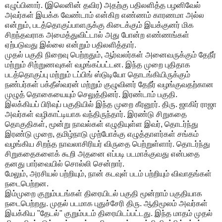
எழுப்பினார். (இலெனின் தவிர) அதற்கு பதிலளித்த பழனிவேல்
அவர்கள் இயக்க வேண்டாம் என்கிற எண்ணம் காரணமா அல்ல
என்றும், படத்தொகுப்பாளருக்கு கிடைக்கும் இயக்குனர் மிக
சிறந்தவராக அமைத்துவிட்டால் அது போன்ற எண்ணங்கள்
ஏற்படுவது இல்லை என்றும் பதிலளித்தார்.
முதல் பகுதி நிறைவு பெற்றதும், ஆர்வலர்கள் அனைவருக்கும் தேநீர்
மற்றும் சிற்றுணவுகள் வழங்கப்பட்டன. இந்த முறை புதிதாக
படத்தொகுப்பு மற்றும் டப்பிங் ஸ்டுடியோ தொடங்கியிருக்கும்
நண்பர்கள் பக்தீஸ்வரன் மற்றும் குழுவினர் தேநீர் வழங்குவதற்கான
முழுத் தொகையையும் செலுத்தினர். இரண்டாம் பகுதி.
இலக்கியப் பிரிவுப் பகுதியில் இந்த முறை கீரனூர். திரு. ஜாகிர் ராஜா
அவர்கள் வழிகாட்டியாக வந்திருந்தார். இரண்டு சிறுகதை
தொகுதிகள், மூன்று நாவல்கள் எழுதியுள்ள இவர், தொடர்ந்து
இரண்டு முறை, தமிழ்நாடு முற்போக்கு எழுத்தாளர்கள் சங்கம்
வழங்கிய சிறந்த நாவலாசிரியர் விருதை பெற்றுள்ளார். தொடர்ந்து
சிறுகதைகளைக் கூறி அதனை எப்படி படமாக்குவது என்பதை
தனது பார்வையில் சொல்லி சென்றார்.
மேலும், அரசியல் பற்றியும், நான் கடவுள் படம் பற்றியும் விவாதங்கள்
நடைபெற்றன.
இம்முறை குறும்படங்கள் திரையிடல் பகுதி மூன்றாம் பகுதியாக
நடைபெற்றது. முதல் படமாக புதுச்சேரி திரு. ஆதிமூலம் அவர்கள்
இயக்கிய "தேடல்" குறும்படம் திரையிடப்பட்டது. இந்த மாதம் முதல்