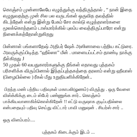
கொஞ்சம் முன்னாலேயே எழுத்துக்கு வந்திருந்தால் , “ நான் இதை
எழுதுவதற்கு முன் சில பல வருடங்கள் ஒருவித தவத்தில்
கிடந்தேன் என்று இன்று பேசும் சோ கால்டு எழுத்தாளர்களை
மூலக்கொத்தளம் டாஸ்மார்க்கில் புலம்ப வைத்திருப்பாரோ என்று
நினைக்கத்தோன்றுகிறது
பின்னாள் பங்களாதேஷ் அதிபர் ஷேக் அஸினாவை பற்றிய கட்டுரை.
அவருக்குப்பிடித்த “ஹீல்ஸா” மீன் . மாளையப்பட்சம் தாண்டி நாக்கு
நீள்கிறது
J
50 முதல் 60 வயதுகாரர்களுக்கு நீங்கள் எதாவது புத்தகம்
பரிசளிக்க விரும்பினால் இந்தப்புத்தகத்தை தரலாம் என்று ஹீவாஸ்
(பிழையில்லை ) ரீகல் மீது உறுதியளிக்கிறேன்..
பிறந்த மண் பற்றிய பதிவுகள் மகாபலி(ஓணம்) விருந்து . ஒரு வேளை
விஸ்க்கிக்கு டைம் ஸ்பேர் பண்ணுங்க சார்.. கொஞ்சம்
பாக்கியவானாகிக்கொள்கிறேன் !!
எட்டு வருஷாக குடிப்பதில்லை
என்பதையும் பதிவு செய்து விட்டார் பாவி மனுஷன் . சியர்ஸ் சார் ..
ஒரு விளம்பரம்....
புத்தகம் கிடைக்கும் இடம் ...