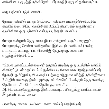
லஸ்ஸியை குடித்திருக்கிறேன் .. பீர் மாதிரி ஒரு வித மோரும் கூட .
ஒரு பஞ்சாப் பஞ்ச் லைன் .
நேரான விரலில் வராத நெய்யை , விரலை வளைத்தெடுப்பதில்
தவறில்லை. (சிம்பு, ஹன்சிகா மேட்டர் நியாபகம் வருகிறதா ?
ஹன்சிகா ஒரு பஞ்சாபி என்று படித்த நியாபகம் )
ரோஜா என்றால் நேரு மாமா நியாபகம்தான் வரும் . வரணும் .
ரோஜாவுக்கு செல்வமணிதானே (இங்கயும் மணியா
J
) என்ற
ஏடாகூடம் கூடாது. பாரதிமணிஜி நேருவுக்கு வரையும்
எழுத்துச்சித்திரம் ..
”பிரபல புகைப்படக்கலைஞர் ரகுராய் எடுத்த ஒரு படத்தில் வாயில்
சிகரெட்டுடன் உதட்டைப் பிதுக்கியபடி சோகமாக தோற்றமளிப்பார்
நேருஜி தமிழ்நாட்டின் வரைப்படத்தை உற்று கவனித்திருக்கிறீர்களா
? அதில் எனக்கு நீண்ட முக்குடன் சிகரெட் பிடிக்கும் நேரு எனக்கு
தெரிவார்
சிகரெட்டாக தெரிவதுதான் சில
அரசியல்வாதிகளுக்க்கு இனிப்பாகவும் , சிலருக்கு புளிப்பாகவும்
இருக்கிற ராமர் பாலம் .
(எனக்கு மானாட ,மயிலாட கலா மாஸ்டர் தெரிகிறார்