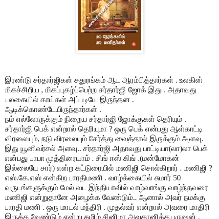
இரண்டு சர்தார்ஜிகள் சதுரங்கம் ஆட ஆரம்பித்தார்கள் . உலகின்
மிகச்சிறிய , மிகப்புகழ்ப்பெற்ற சர்தார்ஜி ஜோக் இது . அதாவது
பலகையில் காய்கள் அப்படியே இருந்தன .
ஆடிக்கொண்டேயிருந்தார்கள் .
நம் எல்லோருக்கும் நிறைய சர்தார்ஜி ஜோக்குகள் தெரியும் .
சர்தார்ஜி பெக் என்றால் தெரியுமா ? ஒரு பெக் என்பது ஆள்காட்டி
விரலையும், நடு விரலையும் சேர்த்து வைத்தால் இருக்கும் அளவு.
இது யூனிவர்சல் அளவு.. சர்தார்ஜி அதாவது பாட்டியா(லா)லா பெக்
என்பது பாபா முத்திரையாம் . சிங் ஈஸ் கிங் .(மன்மோகன்
இல்லையே சார்) என்ற கட்டுரையில் மணிஜி சொல்கிறார் . மணிஜி ?
எஸ்.கே.எஸ் என்கிற பாரதிமணி . வாழ்க்கையில் சுமார் 50
வருடங்களுக்கும் மேல் வட இந்தியாவில் வாழ்வாங்கு வாழ்ந்தவரை
மணிஜி என்றுதானே அழைக்க வேண்டும்.. ஆனால் அவர் நமக்கு
பாரதி மணி . ஒரு மாடல் மந்திரி . முதல்வர் என்றால் அவரை மாதிரி
இருக்க வேண்டும் என்று தமிழ் சினிமா அவதானித்த புருஷன் .