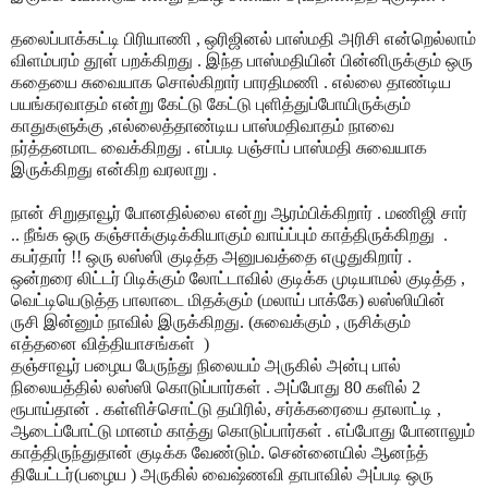
தலைப்பாக்கட்டி பிரியாணி , ஒரிஜினல் பாஸ்மதி அரிசி என்றெல்லாம்
விளம்பரம் தூள் பறக்கிறது . இந்த பாஸ்மதியின் பின்னிருக்கும் ஒரு
கதையை சுவையாக சொல்கிறார் பாரதிமணி . எல்லை தாண்டிய
பயங்கரவாதம் என்று கேட்டு கேட்டு புளித்துப்போயிருக்கும்
காதுகளுக்கு ,எல்லைத்தாண்டிய பாஸ்மதிவாதம் நாவை
நர்த்தனமாட வைக்கிறது . எப்படி பஞ்சாப் பாஸ்மதி சுவையாக
இருக்கிறது என்கிற வரலாறு .
நான் சிறுதாவூர் போனதில்லை என்று ஆரம்பிக்கிறார் . மணிஜி சார்
.. நீங்க ஒரு கஞ்சாக்குடிக்கியாகும் வாய்ப்பும் காத்திருக்கிறது
.
கபர்தார் !!
ஒரு லஸ்ஸி குடித்த அனுபவத்தை எழுதுகிறார் .
ஒன்றரை லிட்டர் பிடிக்கும் லோட்டாவில் குடிக்க முடியாமல் குடித்த ,
வெட்டியெடுத்த பாலாடை மிதக்கும் (மலாய் பாக்கே) லஸ்ஸியின்
ருசி இன்னும் நாவில் இருக்கிறது. (சுவைக்கும் , ருசிக்கும்
எத்தனை வித்தியாசங்கள்
)
தஞ்சாவூர் பழைய பேருந்து நிலையம் அருகில் அன்பு பால்
நிலையத்தில் லஸ்ஸி கொடுப்பார்கள் . அப்போது 80 களில் 2
ரூபாய்தான் . கள்ளிச்சொட்டு தயிரில், சர்க்கரையை தாலாட்டி ,
ஆடைப்போட்டு மானம் காத்து கொடுப்பார்கள் . எப்போது போனாலும்
காத்திருந்துதான் குடிக்க வேண்டும். சென்னையில் ஆனந்த்
தியேட்டர்(பழைய ) அருகில் வைஷ்ணவி தாபாவில் அப்படி ஒரு