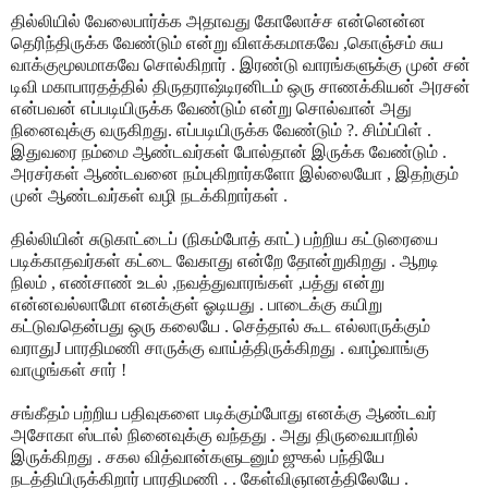
தில்லியில் வேலைபார்க்க அதாவது கோலோச்ச என்னென்ன
தெரிந்திருக்க வேண்டும் என்று விளக்கமாகவே ,கொஞ்சம் சுய
வாக்குமூலமாகவே சொல்கிறார் . இரண்டு வாரங்களுக்கு முன் சன்
டிவி மகாபாரதத்தில் திருதராஷ்டிரனிடம் ஒரு சாணக்கியன் அரசன்
என்பவன் எப்படியிருக்க வேண்டும் என்று சொல்வான் அது
நினைவுக்கு வருகிறது. எப்படியிருக்க வேண்டும் ?. சிம்ப்பிள் .
இதுவரை நம்மை ஆண்டவர்கள் போல்தான் இருக்க வேண்டும் .
அரசர்கள் ஆண்டவனை நம்புகிறார்களோ இல்லையோ , இதற்கும்
முன் ஆண்டவர்கள் வழி நடக்கிறார்கள் .
தில்லியின் சுடுகாட்டைப் (நிகம்போத் காட்) பற்றிய கட்டுரையை
படிக்காதவர்கள் கட்டை வேகாது என்றே தோன்றுகிறது . ஆறடி
நிலம் , எண்சாண் உடல் ,நவத்துவாரங்கள் ,பத்து என்று
என்னவல்லாமோ எனக்குள் ஓடியது . பாடைக்கு கயிறு
கட்டுவதென்பது ஒரு கலையே . செத்தால் கூட எல்லாருக்கும்
வராது
J
பாரதிமணி சாருக்கு வாய்த்திருக்கிறது . வாழ்வாங்கு
வாழுங்கள் சார் !
சங்கீதம் பற்றிய பதிவுகளை படிக்கும்போது எனக்கு ஆண்டவர்
அசோகா ஸ்டால் நினைவுக்கு வந்தது . அது திருவையாறில்
இருக்கிறது . சகல வித்வான்களுடனும் ஜுகல் பந்தியே
நடத்தியிருக்கிறார் பாரதிமணி . . கேள்விஞானத்திலேயே .