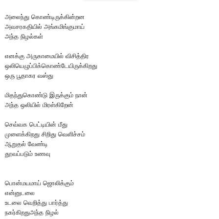
அலைந்து கொண்டிருக்கின்ற
ன
அவசரகதியில் அங்கமிங்குமாய்
அந்த நிழல்கள்
எனக்கு அருகாமையில் விசித்திர
ஒலியெழுப்பிக்கொ
ண்டேயிருக்கிறது
ஒரு பூதாகர வஸ்து
மிதந்துகொண்டு இருக்கும் நான்
அந்த ஒலியில் மிரள்கிறேன்
செவ்வக பெட்டியின் மீது
முளைக்கிறது சிறிது வெளிச்சம்
ஆறுதல் வேண்டி
தூவப்படும் உணவு
பொன்மயமாய் ஜொலிக்கும்
என்னுடலை
உடலை வெறித்து பார்த்து
நகர்கிறதுஅந்த நிழல்