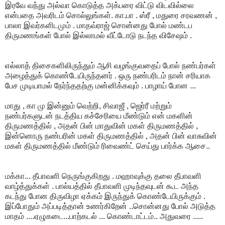
இரவே வந்து அல்வா கொடுத்த அக்பரை விட்டு விடவில்லை
என்பதை அவரிடம் சொல்லுங்கள். கா.பா . ஸ்ரீ , மதுரை சரவணன் ,
பாலா இவர்களிடமும் . மாதவ்ராஜ் சொன்னது போல் மண்டப
திருமணங்கள் போல் இல்லாமல் வீட்டோடு நடந்த விசேஷம் .
எல்லாத் திசைகளிலிருந்தும் ஆசி வழங்குவதைப் போல் நண்பர்கள்
அழைத்துக் கொண்டேயிருந்தனர் . ஒரு நண்பரிடம் நான் சரியாக
பேச முடியாமல் நேர்ந்ததற்கு மன்னிக்கவும் . பாழாய் போன ...
மாது , கா மு இன்னும் வெற்றி, சிவாஜீ , ஜெர்ரீ மற்றும்
நண்பர்களுடன் நடத்திய கச்சேரியை மீண்டும் என் மகளின்
திருமணத்தில் , அதன் பின் மாதுவின் மகள் திருமணத்தில் ,
இன்னொரு நண்பரின் மகள் திருமணத்தில் , அதன் பின் வாசுவின்
மகள் திருமணத்தில் மீண்டும் ரிவைண்ட் செய்து பார்க்க ஆசை..
மக்கா... தீபாவளி நெருங்குகிறது . மஹாவுக்கு தலை தீபாவளி
வாழ்த்துக்கள் . பால்யத்தில் தீபாவளி முடிந்தவுடன் கூட அந்த
கடந்து போன திருவிழா ஏக்கம் இருந்துக் கொண்டேயிருக்கும் .
இப்போதும் அப்படித்தான் உணர்கிறேன் ..சொன்னது போல் அடுத்த
மாதம் ....ஏழுகடை...பாற்கடல் ... கொண்டாட்டம்.. அதுவரை .....