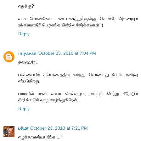
எதுக்கு?
வாசு பொண்ணோட கல்யாணத்துக்குன்னு சொல்லி, அவரையும்
உங்களமாதிரி பெருசுங்க லிஸ்டுல சேர்க்கலாமா :)
Reply
iniyavan
October 23, 2010 at 7:04 PM
தலைவரே,
படிக்கையில் கல்யாணத்தில் கலந்து கொண்டது போல உணர்வு
ஏற்படுகிறது.
பாராவின் மகள் எல்லா செல்வமும், வளமும் பெற்று சீரோடும்
சிறப்போடும் வாழ வாழ்த்துகிறேன்.
Reply
பத்மா
October 23, 2010 at 7:21 PM
எழுத்தாளன்யா நீங்க ...!