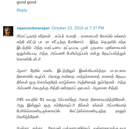
good good
Reply
rajasundararajan
October 23, 2010 at 7:37 PM
//செட்டிநாடு வீடுகள் , கம்பர் சமாதி , காளையார் கோயில் எல்லாம்
சுற்றி விட்டு பா .ரா வீட்டிற்கு போனோம் . இந்த தெருவில் எந்த
இடத்தில் அந்த வறட்டியை தட்டியபடி முன் முடியை புறங்கையால்
ஒதுக்கியபடி அந்த அம்மணி பேசியிருப்பார் என்று தேடிப்பார்த்துக்
கொண்டேன்.//
ஆகா! நேரில் கண்ட இடத்திலும் இலக்கியகர்த்தா பா.ரா.வை
நினைவில் எழுப்பி, அவரது கவிதை மாந்தர்களைத் காணத் தேடிய
நீங்கள் ஒரு கொங்குதேர் வாழ்க்கை அஞ்சிறைத் தும்பிதான். அந்த
அம்மணி அவருக்கு சித்தி என்றதாய் ஞாபகம். அழகான சித்தி.
//45 வயதில் 81 வயது அப்பாவிற்கு அதை நினைவுபடுத்தினேன்.
அது இன்னும் ஒரு சந்தோஷம்.// நீங்கள் உங்கள் அப்பாவோடு
பேசிக்கொண்டிருக்கையில் கேட்டுக்கொண்டிருந்த நானும்
நெகிழ்ந்தேன்.
//மக்கா ..சுக்கா ... தோழன் முத்துராமலிங்கம்.. வள்ளாலாருக்கு ஒரு