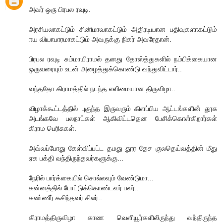
அவர் ஒரு பிரபல ரவுடி.
அரசியலாகட்டும் சினிமாவாகட்டும் அதிரடியான பதிவுகளாகட்டும்
ஈய வியாபாரமாகட்டும் அவருக்கு நிகர் அவரேதான்.
பிரபல ரவுடி சும்மாயிராமல் தனது தோஸ்த்துகளில் நம்பிக்கையான
ஒருவரையும் உடன் அழைத்துக்கொண்டு வந்துவிட்டார்..
வந்ததோ கிராமத்தில் நடந்த எளிமையான திருவிழா..
விழாக்கூட்டத்தில் புகுந்த இருவரும் கிளப்பிய ஆட்டங்களின் தூசு
அடங்கவே பலநாட்கள் ஆகிவிட்டதென பேசிக்கொள்கிறார்கள்
கிராம பெரிசுகள்.
அவ்வப்போது கேள்விப்பட்ட தமது தூர தேச குலதெய்வத்தின் மீது
ஏக பக்தி வந்திருந்தவர்களுக்கு...
நேரில் பார்க்கையில் சொல்லவும் வேண்டுமா...
கன்னத்தில் போட்டுக்கொண்டவர் பலர்..
கண்ணீர் கசிந்தவர் சிலர்..
கிராமத்திருவிழா காண வெளியூர்களிலிருந்து வந்திருந்த