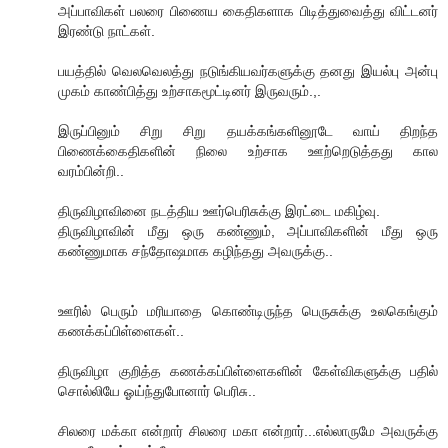
அப்பாவிகள் பலரை பிணைய கைதிகளாக பிடித்துவைத்து விட்டனர்
இரண்டு நாட்கள்.
பயத்தில் வெலவெலத்து நடுங்கியவர்களுக்கு தனது இயல்பு அன்பு
முகம் காண்பித்து உற்சாகமூட்டினர் இருவரும்.,.
இருப்பினும் சிறு சிறு தயக்கங்களினூடே வாய் திறந்த
பிணைக்கைதிகளின் நிலை உற்சாக ஊற்றெடுத்தது கால
வரம்பின்றி..
திருவிழாவினை நடத்திய ஊர்பெரிசுக்கு இரட்டை மகிழ்வு.
திருவிழாவின் மீது ஒரு கண்ணும், அப்பாவிகளின் மீது ஒரு
கண்ணுமாக சந்தோஷமாக கழிந்தது அவருக்கு..
ஊரில் பெரும் மரியாதை கொண்டிருந்த பெருசுக்கு உலகெங்கும்
கணக்கப்பிள்ளைகள்..
திருவிழா குறித்த கணக்கப்பிள்ளைகளின் கேள்விகளுக்கு பதில்
சொல்லியே ஓய்ந்துபோனார் பெரிசு..
சிலரை மக்கா என்றார் சிலரை மகா என்றார்...எல்லாருமே அவருக்கு