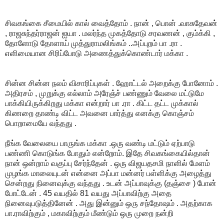
சிவகங்கை சீமையில் கால் வைத்தோம் . நான் , பொன் .வாசுதேவன்
, ராஜசுந்தர்ராஜன் ஐயா . மலர்ந்த முகத்தோடு சரவணன் , கும்க்கி ,
தோளோடு தோளாய் முத்துராமலிங்கம் ..அப்புறம் பா .ரா .
எளிமையான சிரிப்போடு அணைத்துக்கொண்டார் மக்கா .
சின்ன சின்ன நலம் விசாரிப்புகள் . ஹோட்டல் அறைக்கு போனோம் .
அதிரசம் , முறுக்கு எல்லாம் அரேஞ்ச் பண்ணும் வேலை மட்டுமே
பாக்கியிருக்கிறது மக்கா என்றார் பா .ரா . கிட்ட தட்ட முக்கால்
கிணறை தாண்டி விட்ட அவனை பார்த்து எனக்கு கொஞ்சம்
பொறாமையே வந்தது .
நீங்க வேலையை பாருங்க மக்கா .ஒரு வண்டி மட்டும் ஏற்பாடு
பண்ணி கொடுங்க போதும் என்றோம். இதே சிவகங்கையில்தான்
நான் ஒன்றாம் வகுப்பு சேர்ந்தேன் . ஒரு விஜயதசமி நாளில் மேளம்
முழங்க மாலையுடன் என்னை அப்பா மன்னர் பள்ளிக்கு அழைத்து
சென்றது நினைவுக்கு வந்தது . உடன் அப்பாவுக்கு (தஞ்சை ) போன்
போட்டேன் . 45 வயதில் 81 வயது அப்பாவிற்கு அதை
நினைவுபடுத்தினேன் . அது இன்னும் ஒரு சந்தோஷம் . அதற்காக
பா.ராவிற்கும் , மகாவிற்கும் மீண்டும் ஒரு முறை நன்றி