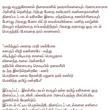
தமது எழுதுகோலால் திரைவானில் நவரசங்களையும் அனாயாசமாக
அள்ளித் தெளித்த அற்புத மேதை கவியரசர் கண்ணதாசனின்
திரைப்படப் பாடல் வரிகளே இவை.
எந்தவொரு உணர்ச்சியையும்
பேசாது அவரது பேனா விட்டு வைக்கவில்லை. மனித வாழ்வில்
நிகழும் எந்தவொரு சம்பவத்திற்கும் அவரது ஏதாவது ஒரு பாடல்
பொருந்திப் போவதை நாம் காணலாம்.
"மலர்ந்தும் மலராத பாதி மலர்போல
வளரும் விழி வண்ணமே - வந்து
விடிந்தும் விடியாத காலைப் பொழுதாக
விளைந்த கலை அன்னமே!
நதியில் விளையாடி கொடியில் தலைசீவி
நடந்த இளந்தென்றலே - வளர்
பொதிகை மலை தோன்றி மதுரை நகர் கண்டு
பொலிந்த தமிழ் மன்றமே!'
இப்படிப்பட்ட இலக்கிய நயம் கமழும் நல்ல தமிழ் வரிகளை ஒரு
திரைப்படப் பாடலின் பல்லவியாக அமைப்பதற்கு மிகப்பெரிய
துணிச்சல் வேண்டும்.
இப்பாடல் ஈட்டிய பெருவெற்றி, திரைப்படப் பாடல்களை எளிமை
என்கிற பெயரில் மலினப்படுத்திக் கொண்டிருந்த பல