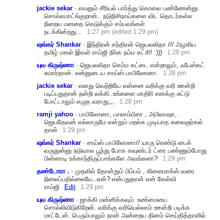
jackie sekar
-
எவனும் சீரியல் பார்த்து கொலை பண்ணேன்னு
சொல்லமாட்ங்குறான்.. நடுநிசிநாய்களை விட தொடர்கள்ல
நிறைய மனதை கெடுக்கும் சம்பவங்கள்
நடக்கின்றது...
1:27 pm (edited 1:29 pm)
ஷங்கர் Shankar
-
இந்திரன் சந்திரன் ஜெயலலிதா /// அழகிய
தமிழ் மகள் இவள் ராம்ஜி நீங்க நம்ம கட்சி! :)))
1:28 pm
யுவ கிருஷ்ணா
-
ஜெயலலிதா செம்ம கட்டை என்றாலும், ஃபேஸ்கட்
சுமார்தான். என்னுடைய சாய்ஸ் பாபிலோனா.
1:28 pm
jackie sekar
-
எனது வெற்றியே என்னை வரிக்கு வரி ஊன்றி
படிப்பதுதான் நன்றி லக்கி..உங்களை மாதிரி எனக்கு சுட்டு
போட்டாலும் எழுத வராது,,,
1:28 pm
ramji yahoo
-
பாபிலோனா, பாலாம்பிகா , அபிலாஷா,
ஜெயதேவன் எல்லாருமே என்றும் மறக்க முடியாத கலைஞர்கள்
தான்
1:29 pm
ஷங்கர் Shankar
-
சாய்ஸ் பாபிலோனா// யாரு ரெண்டு பைக்
வருதுன்னு நடுவால பூந்து போக கவுண்டர் ட்ரை பண்ணும்போது
பின்னாடி உக்காந்திருப்பாங்களே அவங்களா?
1:29 pm
தண்டோரா .
-
முதலில் தோன்றும் பிம்பம் , கிளைமாக்ஸ் வரை
நிலைப்பதில்லையே..ஏன்
? என்பதுதான் என் கேள்வி
ராம்ஜி
Edit
1:29 pm
யுவ கிருஷ்ணா
-
ஜாக்கி மன்னிக்கவும். உண்மையை
சொல்லிவிடுகிறேன். வரிக்கு வரியெல்லாம் ஊன்றி படிக்க
மாட்டேன். பெரும்பாலும் நான் அன்றைய தினம் செய்தித்தாளில்