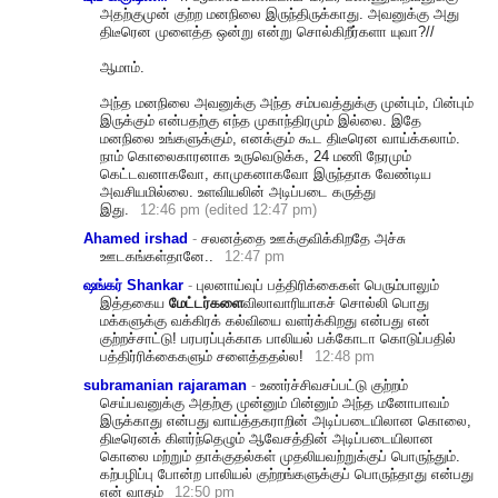
அதற்குமுன் குற்ற மனநிலை இருந்திருக்காது. அவனுக்கு அது
திடீரென முளைத்த ஒன்று என்று சொல்கிறீர்களா யுவா?//
ஆமாம்.
அந்த மனநிலை அவனுக்கு அந்த சம்பவத்துக்கு முன்பும், பின்பும்
இருக்கும் என்பதற்கு எந்த முகாந்திரமும் இல்லை. இதே
மனநிலை உங்களுக்கும், எனக்கும் கூட திடீரென வாய்க்கலாம்.
நாம் கொலைகாரனாக உருவெடுக்க, 24 மணி நேரமும்
கெட்டவனாகவோ, காமுகனாகவோ இருந்தாக வேண்டிய
அவசியமில்லை. உளவியலின் அடிப்படை கருத்து
இது.
12:46 pm (edited 12:47 pm)
Ahamed irshad
-
ச‌ல‌ன‌த்தை ஊக்குவிக்கிற‌தே அச்சு
ஊட‌க‌ங்க‌ள்தானே..
12:47 pm
ஷங்கர் Shankar
-
புலனாய்வுப் பத்திரிக்கைகள் பெரும்பாலும்
இத்தகைய
மேட்டர்களை
விலாவாரியாகச் சொல்லி பொது
மக்களுக்கு வக்கிரக் கல்வியை வளர்க்கிறது என்பது என்
குற்றச்சாட்டு! பரபரப்புக்காக பாலியல் பக்கோடா கொடுப்பதில்
பத்திர்ரிக்கைகளும் சளைத்ததல்ல!
12:48 pm
subramanian rajaraman
-
உணர்ச்சிவசப்பட்டு குற்றம்
செய்பவனுக்கு அதற்கு முன்னும் பின்னும் அந்த மனோபாவம்
இருக்காது என்பது வாய்த்தகராறின் அடிப்படையிலான கொலை,
திடீரெனக் கிளர்ந்தெழும் ஆவேசத்தின் அடிப்படையிலான
கொலை மற்றும் தாக்குதல்கள் முதலியவற்றுக்குப் பொருந்தும்.
கற்பழிப்பு போன்ற பாலியல் குற்றங்களுக்குப் பொருந்தாது என்பது
என் வாதம்
12:50 pm