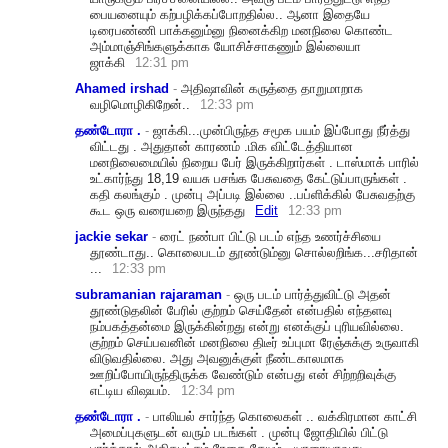
பையனையும் கற்பழிக்கப்போறதில்ல.
. ஆனா இதையே
டிரைபண்ணி பாக்கனும்னு நினைக்கிற மனநிலை கொண்ட
அம்மாஞ்சிங்களுக்காக யோசிச்சாகணும் இல்லையா
ஜாக்கி
12:31 pm
Ahamed irshad
-
அதிஷாவின் க‌ருத்தை தாறுமாறாக‌
வ‌ழிமொழிகிறேன்..
12:33 pm
தண்டோரா .
-
ஜாக்கி...முன்பிருந்த சமூக பயம் இப்போது நீர்த்து
விட்டது . அதுதான் காரணம் .மிக விட்டேத்தியான
மனநிலைமையில் நிறைய பேர் இருக்கிறார்கள் . டாஸ்மாக் பாரில்
உட்கார்ந்து 18,19 வயசு பசங்க பேசுவதை கேட்டுப்பாருங்கள் .
கதி கலங்கும் . முன்பு அப்படி இல்லை ..பப்ளிக்கில் பேசுவதற்கு
கூட ஒரு வரையறை இருந்தது
Edit
12:33 pm
jackie sekar
-
ரைட் நண்பா பிட்டு படம் எந்த உணர்ச்சியை
தூண்டாது.. கொலைபடம் தூண்டும்னு சொல்லறிங்க...சரிதான்
...
12:33 pm
subramanian rajaraman
-
ஒரு படம் பார்த்துவிட்டு அதன்
தூண்டுதலின் பேரில் குற்றம் செய்தேன் என்பதில் எந்தளவு
நம்பகத்தன்மை இருக்கின்றது என்று எனக்குப் புரியவில்லை.
குற்றம் செய்பவனின் மனநிலை திடீர் உப்புமா ரேஞ்சுக்கு உருவாகி
விடுவதில்லை. அது அவனுக்குள் நீண்டகாலமாக
ஊறிப்போயிருந்திருக்க வேண்டும் என்பது என் சிற்றறிவுக்கு
எட்டிய விஷயம்.
12:34 pm
தண்டோரா .
-
பாலியல் சார்ந்த கொலைகள் .. வக்கிரமான காட்சி
அமைப்புகளுடன் வரும் படங்கள் . முன்பு ஜோதியில் பிட்டு