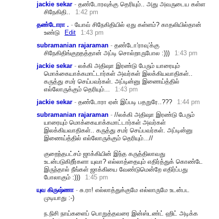
jackie sekar
-
தண்டோரவுக்கு தெரியும்.. அது அவருடைய கள்ள
சிநேகிதி..
1:42 pm
தண்டோரா .
-
யோவ் சிநேகிதியில் ஏது கள்ளம்? காதலியில்தான்
உண்டு
Edit
1:43 pm
subramanian rajaraman
-
தண்டோ'ராவு'க்கு
சிநேகிதிங்குறதத்தான் அப்டி சொல்றாருபோல :)))
1:43 pm
jackie sekar
-
லக்கி அதிஷா இரண்டு பேரும் யாரையும்
மொக்கையாக்கமாட்டார்க
ள் அவர்கள் இலக்கியவாதிகள்..
கருத்து சமர் செய்பவர்கள். அப்டின்னு இணைய்த்தில்
எல்லோருக்கும் தெரியும்...
1:43 pm
jackie sekar
-
தண்டோரா ஏன் இப்படி பதறுரே..???
1:44 pm
subramanian rajaraman
-
//லக்கி அதிஷா இரண்டு பேரும்
யாரையும் மொக்கையாக்கமாட்டார்க
ள் அவர்கள்
இலக்கியவாதிகள்.. கருத்து சமர் செய்பவர்கள். அப்டின்னு
இணைய்த்தில் எல்லோருக்கும் தெரியும்...//
குறைந்த
பட்சம் ஜாக்கியின் இந்த கருத்திலாவது
உடன்படுகிறீர்களா யுவா? எல்லாத்தையும் எதிர்த்துக் கொண்டே
இருந்தால் நீங்கள் ஜாக்கியை வேண்டுமென்றே எதிர்ப்பது
போலாகும் :)))
1:45 pm
யுவ கிருஷ்ணா
-
சு.ரா! எல்லாத்துக்குமே எல்லாருமே உடன்பட
முடியாது :-)
ந.நிசி நாய்களைப் பொறுத்தவரை இன்ஸ்டண்ட் ஹிட் அடிக்க