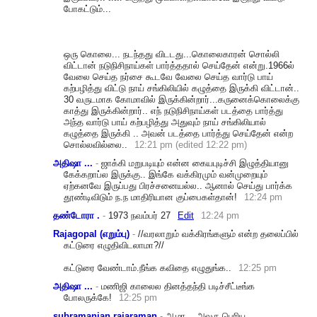
போகட்டும்...
ஒரு கொலை... நடந்தது விடடது...கொலைகாரன் சொல்லி
விட்டான் நடுநிசிநாய்கள் பார்த்ததால் செய்தேன் என்று.1966ல்
வேலை செய்த நர்சை கூடவே வேலை செய்த வார்டு பாய்
கற்பழித்து விட்டு நாய் சங்கிலியில் கழுத்தை இருக்கி விட்டான்..
30 வருடமாக கோமாவில் இருக்கின்றார்...கருனை
க்கொலைக்கு
காத்து இருக்கின்றார்.. எந் நடுநிசிநாய்கள் படத்தை பார்த்து
அந்த வார்டு பாய் கற்பழித்து அதுவும் நாய் சங்கிலியால்
கழுத்தை இருக்கி .. அவன் படத்தை பார்த்து செய்தேன் என்ற
சொல்லவில்லை..
12:21 pm (edited 12:22 pm)
அதிஷா ...
-
ஜாக்கி மறுபடியும் என்ன கையபுடிச்சி இழுத்தியானு
கேக்கறாப்ல இருக்கு.. இங்கே வக்கிரமும் வன்முறையும்
ஏற்கனவே இருப்பது பிரச்சனையல்ல.. ஆனால் செய்து பார்க்க
தூண்டிவிடும் ந.ந மாதிரியான குப்பைகள்தான்!
12:24 pm
தண்டோரா .
-
1973 நவம்பர் 27
Edit
12:24 pm
Rajagopal (எறும்பு)
-
//வரலாறும் வக்கிரங்களும் என்ற தலைப்பில்
கட்டுரை எழுதிவிடலாமா?//
கட்டு
ரை வேண்டாம்.நீங்க கவிதை எழுதுங்க..
12:25 pm
அதிஷா ...
-
மணிஜி காலைல தினத்தந்தி படிச்சீட்டீங்க
போலருக்கே!
12:25 pm
subramanian rajaraman
-
ஆமா... அவரு பெரிய