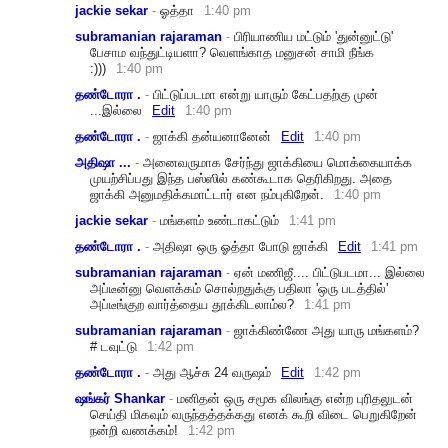
jackie sekar
-
ஓத்தா
1:40 pm
subramanian rajaraman
-
பிரியாணிய மட்டும் 'துன்னுட்டு'
பேசாம வந்துட்டியளா? வெளங்காத மனுசன் சாமி நீங்க
:)))
1:40 pm
தண்டோரா .
-
பிட்டுப்படமா என்று யாரும் கேட்பதற்கு முன்
...இல்லை
Edit
1:40 pm
தண்டோரா .
-
ஜாக்கி தன்யனானேன்
Edit
1:40 pm
அதிஷா ...
-
அனைவருமாக சேர்ந்து ஜாக்கியை மொக்கையாக்க
முயற்சிப்பது இந்த பஸ்ஸில் கண்கூடாக தெரிகிறது. அதை
ஜாக்கி அனுமதிக்கமாட்டார் என நம்புகிறேன்.
1:40 pm
jackie sekar
-
மங்களம் உண்டாகட்டும்
1:41 pm
தண்டோரா .
-
அதிஷா ஒரு ஓத்தா போடு ஜாக்கி
Edit
1:41 pm
subramanian rajaraman
-
ஏன் மணிஜீ.... பிட்டுபடமா... இல்லை
அப்டீன்னு வெளக்கம் சொல்றதுக்கு பதிலா 'ஒரு படத்தில்'
அப்டீங்குற வார்த்தைய தூக்கிடலாம்ல?
1:41 pm
subramanian rajaraman
-
ஜாக்கிண்ணே அது யாரு மங்களம்?
# டவுட்டு
1:42 pm
தண்டோரா .
-
அது ஆச்சு 24 வருஷம்
Edit
1:42 pm
ஷங்கர் Shankar
-
மனிதன் ஒரு சமூக விலங்கு என்ற புரிதலுடன்
செய்தி மிகவும் வருந்தத்தக்கது எனக் கூறி விடை பெறுகிறேன்
நன்றி வணக்கம்!
1:42 pm