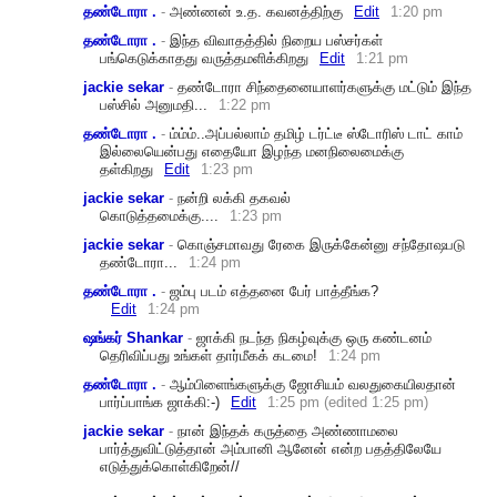
தண்டோரா .
-
அண்ணன் உ.த. கவனத்திற்கு
Edit
1:20 pm
தண்டோரா .
-
இந்த விவாதத்தில் நிறைய பஸ்சர்கள்
பங்கெடுக்காதது வருத்தமளிக்கிறது
Edit
1:21 pm
jackie sekar
-
தண்டோரா சிந்தைனையாளர்களுக்கு மட்டும் இந்த
பஸ்சில் அனுமதி...
1:22 pm
தண்டோரா .
-
ம்ம்ம்..அப்பல்லாம் தமிழ் டர்ட்டீ ஸ்டோரிஸ் டாட் காம்
இல்லையென்பது எதையோ இழந்த மனநிலைமைக்கு
தள்கிறது
Edit
1:23 pm
jackie sekar
-
நன்றி லக்கி தகவல்
கொடுத்தமைக்கு....
1:23 pm
jackie sekar
-
கொஞ்சமாவது ரேகை இருக்கேன்னு சந்தோஷபடு
தண்டோரா...
1:24 pm
தண்டோரா .
-
ஜம்பு படம் எத்தனை பேர் பாத்தீங்க?
Edit
1:24 pm
ஷங்கர் Shankar
-
ஜாக்கி நடந்த நிகழ்வுக்கு ஒரு கண்டனம்
தெரிவிப்பது உங்கள் தார்மீகக் கடமை!
1:24 pm
தண்டோரா .
-
ஆம்பிளைங்களுக்கு ஜோசியம் வலதுகையிலதான்
பார்ப்பாங்க ஜாக்கி:-)
Edit
1:25 pm (edited 1:25 pm)
jackie sekar
-
நான் இந்தக் கருத்தை அண்ணாமலை
பார்த்துவிட்டுத்தான் அம்பானி ஆனேன் என்ற பதத்திலேயே
எடுத்துக்கொள்கிறேன்/
/