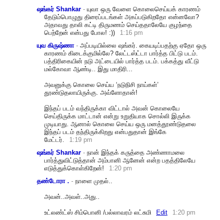
ஷங்கர் Shankar
-
யுவா ஒரு வேளை கொலைசெய்யக் காரணம்
தேடும்பொழுது திரைப்படங்கள் அகப்படுகிறதோ என்னவோ?
அதாவது தாலி கட்டி திருமணம் செய்ததாலேயே குழந்தை
பெற்றேன் என்பது போல! :))
1:16 pm
யுவ கிருஷ்ணா
-
அப்படியில்லை ஷங்கர். கையடிப்பதற்கு ஏதோ ஒரு
காரணம் கிடைக்குமில்லே? லேட்டஸ்ட்டா பார்த்த பிட்டு படம்.
பத்திரிகையின் நடு அட்டையில் பார்த்த படம். பக்கத்து வீட்டு
மல்கோவா ஆண்டி.. இது மாதிரி...
அவனுக்கு கொலை செய்ய ‘நடுநிசி நாய்கள்’
தூண்டுதலாயிருக்கு. அவ்ளோதான்!
இந்தப் படம் வந்திருக்கா விட்டால் அவன் கொலையே
செய்திருக்க மாட்டான் என்று உறுதியாக சொல்லி இருக்க
முடியாது. ஆனால் கொலை செய்ய ஒரு மனத்தூண்டுதலை
இந்தப் படம் தந்திருக்கிறது என்பதுதான் இங்கே
மேட்டர்.
1:19 pm
ஷங்கர் Shankar
-
நான் இந்தக் கருத்தை அண்ணாமலை
பார்த்துவிட்டுத்தான் அம்பானி ஆனேன் என்ற பதத்திலேயே
எடுத்துக்கொள்கிறேன்!
1:20 pm
தண்டோரா .
-
நாளை முதல்..
அவன்..அவள்..அ
து..
உட்லண்ட்ஸ் சிம்பொனி /பல்லாவரம் லட்சுமி
Edit
1:20 pm