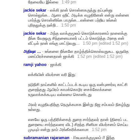
தேவையே இல்லை
1:49 pm
jackie sekar
-
லக்கி நான் சொன்னகருத்து தப்புன்னு
சொல்லுங்க.. ஆனா ஹிட் அடிக்க எழுதினேன் என்று என்னை
பார்த்து சொன்னிங்க பாருங்க...என்னை பற்றிய உங்கள்
புரிதலுக்கு நன்றி..
1:50 pm
jackie sekar
-
அந்த வாக்குமூலம் கொடுக்காரணம் நாளைக்கு
நீங்க வேறஒரு சிந்தனையாளர் பட்டம் கொடுத்த அதை என்
வீட்டில் நான் எங்கு மாட்டுவது...
1:50 pm (edited 1:52 pm)
அதிஷா ...
-
உங்களை நீங்களே தாழ்த்திக்கொள்வதுகூட ஒருவித
மனப்பிரச்சனைதான் ஜாக்கி
1:52 pm (edited 1:52 pm)
ramji yahoo
-
ஜாக்கி
லக்கியின் விமர்சன வரி இது:
நடுநிசி நாய்களில் காட்டப்படக் கூடிய ஒரு வன்புணர்வு காட்சி
குறைந்தது ஆயிரம் காமக்கொடூர சைக்கோக்களை
உருவாக்கக்கூடிய வல்லமை கொண்டது
அவர் எழுதியதிற்கு நெருக்கமாக இன்று நிஜ சம்பவம் நிகழ்ந்து
உள்ளது.
எனவே ஒரு பத்திரிக்கைத் துறை சார்ந்தவர் தான் (திரைப் பட
துறையை சார்ந்தவரை விட) சிறந்த சினிமா விமர்சனம் செய்ய
முடியும் என்று நாம் அங்கீகரிக்கலாமா
1:52 pm
subramanian rajaraman
-
//சுயவாக்குமூலம் // இந்த