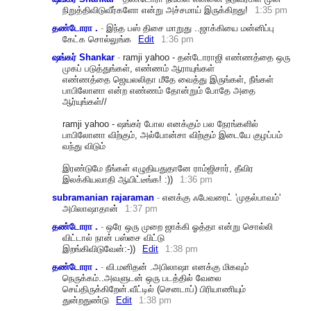
நிறுத்திவிடுவீர்களோ என்று அச்சமாய் இருக்கிறது!
1:35 pm
தண்டோரா .
-
இந்த பஸ் திசை மாறுது ..ஜாக்கியை மன்னிப்பு
கேட்க சொல்லுங்க
Edit
1:36 pm
ஷங்கர் Shankar
-
ramji yahoo - தன்டோராஜி எண்ணத்தை ஒரு
முகப் படுத்துங்கள், எண்ணம் ஆராயுங்கள்
எண்ணத்தை ஜெயலலிதா மீதே வைத்து இருங்கள், நீங்கள்
பாபிலோனா என்ற எண்ணம் தோன்றும் போதே அதை
ஆர்யுங்கள்//
ramji yahoo - ஷங்கர் போல எனக்கும் பல நேரங்களில்
பாபிலோனா விற்கும், அல்போன்சா விற்கும் இடையே குழப்பம்
வந்து விடும்
இரண்டுமே நீங்கள் எழுதியதுதானே ராம்ஜிசார், தீவிர
இலக்கியவாதி ஆயிட்டீங்க! :))
1:36 pm
subramanian rajaraman
-
எனக்கு ஃபேவரைட் 'முதல்பாவம்'
அபிலாஷாதான்
1:37 pm
தண்டோரா .
-
ஒரே ஒரு முறை ஜாக்கி ஓத்தா என்று சொல்லி
விட்டால் நான் பஸ்சை விட்டு
இறங்கிவிடுவேன்:-))
Edit
1:38 pm
தண்டோரா .
-
வி.மனிதன் .அபிலாஷா எனக்கு மிகவும்
நெருக்கம்..அவளுடன் ஒரு படத்தில் வேலை
செய்திருக்கிறேன்.வீட்
டில் (செனடாப்) பிரியாணியும்
துன்றதுண்டு
Edit
1:38 pm