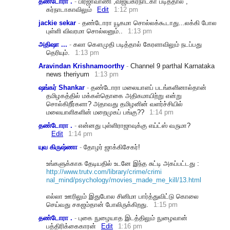
தண்டோரா .
-
பிரஜாவாணி ,விஜய்கர்நாடகா படித்தால் ,
கர்நாடாகாவிலும்
Edit
1:12 pm
jackie sekar
-
தண்டோரா யூகமா சொல்லக்கூடாது...லக்கி போல
புள்ளி விவரமா சொல்லனும்..
1:13 pm
அதிஷா ...
-
கலா கௌமுதி படித்தால் கேரளாவிலும் நடப்பது
தெரியும்.
1:13 pm
Aravindan Krishnamoorthy
-
Channel 9 parthal Karnataka
news theriyum
1:13 pm
ஷங்கர் Shankar
-
தண்டோரா மலையாளப் படங்களினால்தான்
தமிழகத்தில் மக்கள்தொகை அதிகமாயிற்று என்று
சொல்கிறீர்களா? அதாவது தமிழனின் வளர்ச்சியில்
மலையாளிகளின் மறைமுகப் பங்கு??
1:14 pm
தண்டோரா .
-
என்னது புள்ளிராஜாவுக்கு எய்ட்ஸ் வருமா?
Edit
1:14 pm
யுவ கிருஷ்ணா
-
தோழர் ஜாக்கிசேகர்!
உங்களுக்
காக தேடியதில் உடனே இந்த சுட்டி அகப்பட்டது :
http://www.trutv.com
/library/crime/crimi
nal_mind/psychology/
movies_made_me_kill/
13.html
எல்லா ஊரிலும் இதுபோல சினிமா பார்த்துவிட்டு கொலை
செய்வது சகஜம்தான் போலிருக்கிறது.
1:15 pm
தண்டோரா .
-
புகை நுழையாத இடத்திலும் நுழைவான்
பத்திரிக்கைகாரன்
Edit
1:16 pm