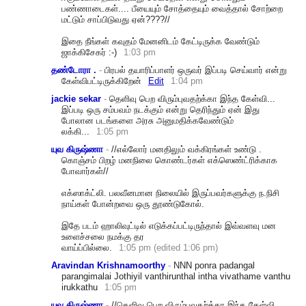
பண்ணாடைகள்.... பீயையும் சோத்தையும் வைத்தால் சோற்றை
மட்டும் சாப்பிடுவது ஏன்????//
இதை நீங்கள் கவுதம் மேனனிடம் கேட்டிருக்க வேண்டும்
ஜாக்கிசேகர் :-)
1:03 pm
தண்டோரா .
-
பிரபல் தயாரிப்பாளர் ஒருவர் இப்படி செய்வார் என்று
கேள்விபட்டிருக்கிறேன்
Edit
1:04 pm
jackie sekar
-
தெளிவு பெற விரும்புவதற்க்கா இந்த கேள்வி...
இப்படி ஒரு சம்பவம் நடக்கும் என்று தெரிந்தும் ஏன் இது
போலான படங்களை அரசு அனுமதிக்கவேண்டும்
லக்கி...
1:05 pm
யுவ கிருஷ்ணா
-
//எல்லோர் மனதிலும் வக்கிரங்கள் உண்டு .
கொஞ்சம் பிறழ் மனநிலை கொண்டர்கள் எக்ஸெண்ட்ரிக்காக
போவார்கள்//
எக்ஸாக்ட்
லி. பலவீனமான நிலையில் இருப்பவர்களுக்கு ந.நிசி
நாய்கள் போன்றவை ஒரு தூண்டுகோல்.
இதே படம் ஹாலிவுட்டில் எடுக்கப்பட்டிருந்தால் இவ்வளவு மன
உளைச்சலை நமக்கு தர
வாய்ப்பில்லை.
1:05 pm (edited 1:06 pm)
Aravindan Krishnamoorthy
-
NNN ponra padangal
parangimalai Jothiyil vanthirunthal intha vivathame vanthu
irukkathu
1:05 pm
யுவ கிருஷ்ணா
-
//தெளிவு பெற விரும்புவதற்க்கா இந்த கேள்வி...