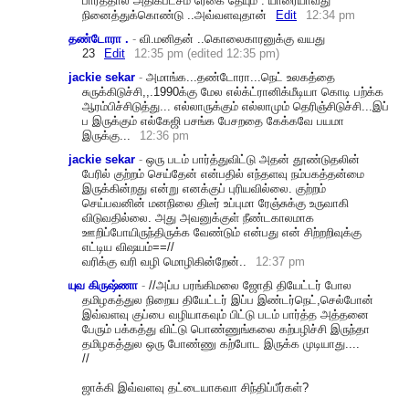
பார்த்தால் அதிகபட்சம் ரேகை தேயும் . யாரையாவது
நினைத்துக்கொண்டு ..அவ்வளவுதான்
Edit
12:34 pm
தண்டோரா .
-
வி.மனிதன் ..கொலைகாரனுக்கு வயது
23
Edit
12:35 pm (edited 12:35 pm)
jackie sekar
-
அமாங்க...தண்டோரா...நெ
ட் உலகத்தை
சுருக்கிடுச்சி,,.199
0க்கு மேல எல்க்ட்ரானிக்மீடியா கொடி பற்க்க
ஆரம்பிச்சிடுத்து... எல்லாருக்கும் எல்லாமும் தெரிஞ்சிடுச்சி...இப்
ப இருக்கும் எல்கேஜி பசங்க பேசறதை கேக்கவே பயமா
இருக்கு...
12:36 pm
jackie sekar
-
ஒரு படம் பார்த்துவிட்டு அதன் தூண்டுதலின்
பேரில் குற்றம் செய்தேன் என்பதில் எந்தளவு நம்பகத்தன்மை
இருக்கின்றது என்று எனக்குப் புரியவில்லை. குற்றம்
செய்பவனின் மனநிலை திடீர் உப்புமா ரேஞ்சுக்கு உருவாகி
விடுவதில்லை. அது அவனுக்குள் நீண்டகாலமாக
ஊறிப்போயிருந்திருக்க வேண்டும் என்பது என் சிற்றறிவுக்கு
எட்டிய விஷயம்==//
வரிக்கு வரி வழி மொழிகின்றேன்..
12:37 pm
யுவ கிருஷ்ணா
-
//அப்ப பரங்கிமலை ஜோதி தியேட்டர் போல
தமிழகத்துல நிறைய தியேட்டர் இப்ப இண்டர்நெட்,செல்போன்
இவ்வளவு குப்பை வழியாகவும் பிட்டு படம் பார்த்த அத்தனை
பேரும் பக்கத்து விட்டு பொண்ணுங்கலை கற்பழிச்சி இருந்தா
தமிழகத்துல ஒரு போண்ணு கற்போட இருக்க முடியாது....
//
ஜாக்கி இவ்வளவு தட்டையாகவா சிந்திப்பீர்கள்?