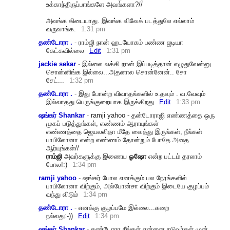
உக்காந்திருப்பாங்களே அவங்களா?//
அவங்க கிடையாது. இவங்க விவேக் படத்துலே எல்லாம்
வருவாங்க.
1:31 pm
தண்டோரா .
-
ராம்ஜி நான் ஹடயோகம் பண்ண ஐடியா
கேட்கவில்லை
Edit
1:31 pm
jackie sekar
-
இல்லை லக்கி நான் இப்படித்தான் எழுதுவேன்னு
சொன்னிங்க இல்லை...அதனால சொன்னேன்.. சோ
சேட்...
1:32 pm
தண்டோரா .
-
இது போன்ற விவாதங்களில் உ.தவும் . வ.வேவும்
இல்லாதது பெருங்குறையாக இருக்கிறது
Edit
1:33 pm
ஷங்கர் Shankar
-
ramji yahoo - தன்டோராஜி எண்ணத்தை ஒரு
முகப் படுத்துங்கள், எண்ணம் ஆராயுங்கள்
எண்ணத்தை ஜெயலலிதா மீதே வைத்து இருங்கள், நீங்கள்
பாபிலோனா என்ற எண்ணம் தோன்றும் போதே அதை
ஆர்யுங்கள்//
ராம்ஜி
அவர்களுக்கு இணைய
ஓஷோ
என்ற பட்டம் தரலாம்
போல!:)
1:34 pm
ramji yahoo
-
ஷங்கர் போல எனக்கும் பல நேரங்களில்
பாபிலோனா விற்கும், அல்போன்சா விற்கும் இடையே குழப்பம்
வந்து விடும்
1:34 pm
தண்டோரா .
-
எனக்கு குழப்பமே இல்லை...கறை
நல்லது:-))
Edit
1:34 pm
ஷங்கர் Shankar
-
தண்டோரா நீங்கள் என்னை நடுவர்கள் முன்