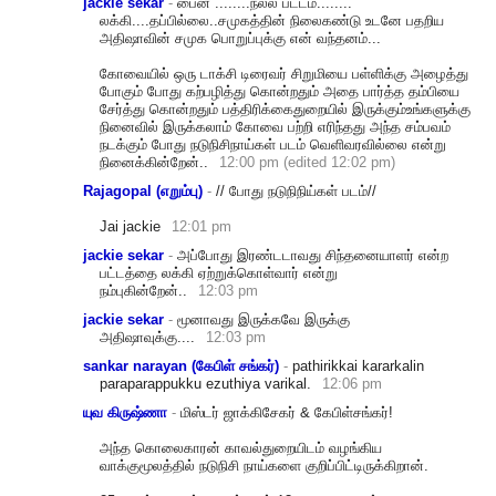
jackie sekar
-
பைன் ........நல்ல பட்டம்........
லக்கி....தப்பில்லை..
சமுகத்தின் நிலைகண்டு உடனே பதறிய
அதிஷாவின் சமுக பொறுப்புக்கு என் வந்தனம்...
கோவையில் ஒரு டாக்சி டிரைவர் சிறுமியை பள்ளிக்கு அழைத்து
போகும் போது கற்பழித்து கொன்றதும் அதை பார்த்த தம்பியை
சேர்த்து கொன்றதும் பத்திரிக்கைதுறையில் இருக்கும்உங்களுக்கு
நினைவில் இருக்கலாம் கோவை பற்றி எரிந்தது அந்த சம்பவம்
நடக்கும் போது நடுநிசிநாய்கள் படம் வெளிவரவில்லை என்று
நினைக்கின்றேன்..
12:00 pm (edited 12:02 pm)
Rajagopal (எறும்பு)
-
// போது நடுநிநிய்கள் படம்//
Jai jackie
12:01 pm
jackie sekar
-
அப்போது இரண்டடாவது சிந்தனையாளர் என்ற
பட்டத்தை லக்கி ஏற்றுக்கொள்வார் என்று
நம்புகின்றேன்..
12:03 pm
jackie sekar
-
மூனாவது இருக்கவே இருக்கு
அதிஷாவுக்கு....
12:03 pm
sankar narayan (கேபிள் சங்கர்)
-
pathirikkai kararkalin
paraparappukku ezuthiya varikal.
12:06 pm
யுவ கிருஷ்ணா
-
மிஸ்டர் ஜாக்கிசேகர் & கேபிள்சங்கர்!
அந்த கொலைகாரன் காவல்துறையிடம் வழங்கிய
வாக்குமூலத்தில் நடுநிசி நாய்களை குறிப்பிட்டிருக்கிறா
ன்.