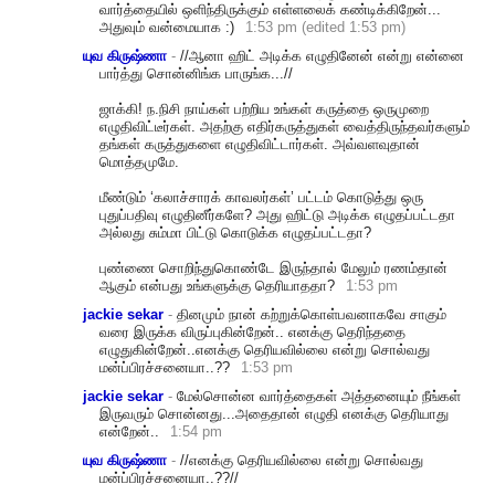
வார்த்தையில் ஒளிந்திருக்கும் எள்ளலைக் கண்டிக்கிறேன்...
அதுவும் வன்மையாக :)
1:53 pm (edited 1:53 pm)
யுவ கிருஷ்ணா
-
//ஆனா ஹிட் அடிக்க எழுதினேன் என்று என்னை
பார்த்து சொன்னிங்க பாருங்க...//
ஜாக்கி! ந.நிசி நாய்கள் பற்றிய உங்கள் கருத்தை ஒருமுறை
எழுதிவிட்டீர்கள். அதற்கு எதிர்கருத்துகள் வைத்திருந்தவர்களும்
தங்கள் கருத்துகளை எழுதிவிட்டார்கள். அவ்வளவுதான்
மொத்தமுமே.
மீண்டும் ‘கலாச்சாரக் காவலர்கள்’ பட்டம் கொடுத்து ஒரு
புதுப்பதிவு எழுதினீர்களே? அது ஹிட்டு அடிக்க எழுதப்பட்டதா
அல்லது சும்மா பிட்டு கொடுக்க எழுதப்பட்டதா?
புண்ணை சொறிந்துகொண்டே இருந்தால் மேலும் ரணம்தான்
ஆகும் என்பது உங்களுக்கு தெரியாததா?
1:53 pm
jackie sekar
-
தினமும் நான் கற்றுக்கொள்பவனாகவே சாகும்
வரை இருக்க விருப்புகின்றேன்.. எனக்கு தெரிந்ததை
எழுதுகின்றேன்..எனக்கு தெரியவில்லை என்று சொல்வது
மன்ப்பிரச்சனையா..??
1:53 pm
jackie sekar
-
மேல்சொன்ன வார்த்தைகள் அத்தனையும் நீங்கள்
இருவரும் சொன்னது...அதைதான் எழுதி எனக்கு தெரியாது
என்றேன்..
1:54 pm
யுவ கிருஷ்ணா
-
//எனக்கு தெரியவில்லை என்று சொல்வது
மன்ப்பிரச்சனையா..??/
/