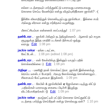
செய்தேன் என்றறு சொன்னார்களா??? டவுட்டு//
எல்லா படத்தையும் பார்த்துவிட்டு யாராவது யாரையாவது
கொலை செய்ய வேண்டும் என்று விரும்புகிறீர்களா ஜாக்கி? :-(
இங்கே விவாதித்துக் கொண்டிருப்பது ஜாக்கியா.. இல்லை சமர்
அல்லது வீராவா என்று சந்தேகம் வருகிறது.
மீனாட்சியம்
மா என்னைக் காப்பாத்து!
1:07 pm
தண்டோரா .
-
ஜாக்கி அங்கும் நடந்திருக்கலாம் . ஆனால் நம் சமூக
சூழலுக்கு இந்த மாதிரி படங்கள் நிச்சயம் ஒத்து
வராது
Edit
1:08 pm
jackie sekar
-
ஏங்க டவுட்டை
கேட்டேன்...
1:08 pm (edited 1:08 pm)
தண்டோரா .
-
என் கேள்விக்கு இன்னும் யாரும் பதில்
சொல்லவில்லை:-)
Edit
1:08 pm
அதிஷா ...
-
மணிஜி நான் சொல்லட்டுமா. ஜாக்கி இன்னைக்கு
ரொம்ப டீசன்டா பேசறார். அவரு லோக்கல்னு சொன்னாலும்..
சிலசமயம் மேட்டிமையா இருக்கார்.
1:09 pm
தண்டோரா .
-
கேபிள் & ஜாக்கியின்
ஏ
ஜோக்ஸை படித்து விட்டு
,பதிவர்கள் யாராவது கையை பிடிச்சி இழுத்து
விடப்போகிறார்கள்:-))
Edit
1:09 pm
jackie sekar
-
தமழ்நாட்டில் மட்டும் கொலை செய்துவிட்டு
படத்தை பார்த்து செய்தேன் என்று சொல்வது ஏன்?
1:10 pm