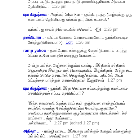
அப்படி மட்டும் நடந்தா நம்ம நாடு புண்ணியபூமியாக அல்லவா
ஆகிவிடும்...
1:25 pm
யுவ கிருஷ்ணா
-
//ஷங்கர் Shankar - ஜாக்கி நடந்த நிகழ்வுக்கு ஒரு
கண்டனம் தெரிவிப்பது உங்கள் தார்மீகக் கடமை!//
ஷங்கர். ஐ லைக் திஸ் டைமிங் கமெண்ட் :-))))
1:26 pm
தண்டோரா .
-
விட்டா கோவை கொலைகாரனோட ஜாக்கியையும்
சேர்த்துடுவீங்கப்பா:
-)
Edit
1:26 pm
ramji yahoo
-
தண்டோரா உங்களுக்கு வேண்டுமானால் பார்த்த
பிம்பம் உடனே மனதில் மறைந்து போகலாம்.
அன்று பார்த்த அஞ்சரைக்குள்ள வண்டி , இந்திரன் சந்திரன்
ஜெயலலிதா இன்றும் என் நினைவுகளில் இருக்கிறார். நேற்று கூட
தங்கம் நெடும் தொடரின் தெலுங்கு/கன்னட பதிப்பில் அவர்
பிம்பத்தை பார்த்துக் கொண்டுதான் இருந்தேன்
1:27 pm
யுவ கிருஷ்ணா
-
ஜாக்கி இந்த கொலை சம்பவத்துக்கு கண்டனம்
தெரிவித்தால் எப்படி தெரிவிப்பார்?
“இந்த காமவெறி பிடித்த நாய் தன் குஞ்சினை எடுத்துப்போய்
சுவற்றில் வைத்து தேய்த்துகொள்ள வேண்டியதுதானே?
வெறியை தணித்துகொள்ள குழந்தைதானா கிடைத்தாள். ச்சீ
நாய்களா.. த்தூ பேய்களா..
பன்னிகளா...”
1:27 pm (edited 1:27 pm)
அதிஷா ...
-
ராம்ஜி யாகூ.. இப்போது பார்க்கும் போதும் உங்களுக்கு
ம்ம் ம்ம் ம்ம்.. செய்தீர்களா
1:27 pm