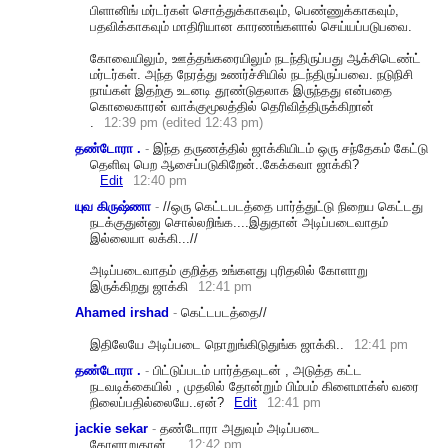
பிளானி
ங் மர்டர்கள் சொத்துக்காகவும், பெண்ணுக்காகவும்,
பதவிக்காகவும் மாதிரியான காரணங்களால் செய்யப்படுபவை.
கோவையி
லும், ஊத்தங்கரையிலும் நடந்திருப்பது ஆக்சிடெண்ட்
மர்டர்கள். அந்த நேரத்து உணர்ச்சியில் நடந்திருப்பவை. நடுநிசி
நாய்கள் இதற்கு உடனடி தூண்டுதலாக இருந்தது என்பதை
கொலைகாரன் வாக்குமூலத்தில் தெரிவித்திருக்கிறான்
.
12:39 pm (edited 12:43 pm)
தண்டோரா .
-
இந்த தருணத்தில் ஜாக்கியிடம் ஒரு சந்தேகம் கேட்டு
தெளிவு பெற ஆசைப்படுகிறேன்..கேக்
கவா ஜாக்கி?
Edit
12:40 pm
யுவ கிருஷ்ணா
-
//ஒரு கெட்டபடத்தை பார்த்துட்டு நிறைய கெட்டது
நடக்குதுன்னு சொல்லறிங்க....இதுதான் அடிப்படைவாதம்
இல்லையா லக்கி...//
அடிப்படைவா
தம் குறித்த உங்களது புரிதலில் கோளாறு
இருக்கிறது ஜாக்கி
12:41 pm
Ahamed irshad
-
கெட்டபடத்தை//
இதிலேயே அடிப்ப‌டை நொறுங்கிடுதுங்க‌ ஜாக்கி..
12:41 pm
தண்டோரா .
-
பிட்டுப்படம் பார்த்தவுடன் , அடுத்த கட்ட
நடவடிக்கையில் , முதலில் தோன்றும் பிம்பம் கிளைமாக்ஸ் வரை
நிலைப்பதில்லையே..ஏன்
?
Edit
12:41 pm
jackie sekar
-
தண்டோரா அதுவும் அடிப்படை
கோளாறுதான்...
12:42 pm