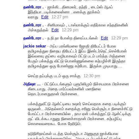
தண்டோரா .
-
ஜாக்கி...தினமலர், தந்தி , டைம்ஸ் ஆஃப்
இந்தியா..படிக்கலைன்னா ..எனக்கு தூக்கம்
வராது
Edit
12:27 pm
தண்டோரா .
-
சினிமாவும் , டாஸ்மாக்கும் எதிர்கால சந்ததிகளின்
அச்சுறுத்தல்
Edit
12:29 pm
தண்டோரா .
-
ந.நி.நா போன்ற திரைப்படங்கள்
Edit
12:29 pm
jackie sekar
-
அப்ப பரங்கிமலை ஜோதி தியேட்டர் போல
தமிழகத்துல நிறைய தியேட்டர் இப்ப இண்டர்நெட்,செல்போன்
இவ்வளவு குப்பை வழியாகவும் பிட்டு படம் பார்த்த அத்தனை
பேரும் பக்கத்து விட்டு பொண்ணுங்கலை கற்பழிச்சி இருந்தா
தமிழகத்துல ஒரு போண்ணு கற்போட இருக்க முடியாது....
செய்ற தப்புக்கு படம் ஒரு சாக்கு
12:30 pm
அதிஷா ...
-
பிட்டுப்படங்களும் புளுபிலிமும் நிச்சயமாக பிரச்சனை
கிடையாது. அதை பார்ப்பவர்களின் மனநிலை
தொடர்பானதுதான் பிரச்சனை.
பக்கத்துவீட்டு ஆன்ட்டியை உஷார் செய்வதாக கதை படிக்கும்
ஒருவன்.. அதெல்லாம் கதைக்கு சரினு மெச்சூர்டா நினைச்சிட்டு
போய்ட்டா பிரச்சனையில்ல , நாம ஏன் பக்கத்தூட்டு ஆன்ட்டிக்கு
ரூட் விடக்கூடாதுனு நினைச்சாதான் பிரச்சனை. கற்பழிப்பு
கொலைவரைகூட போக நேரிடும்.
நடுநிசிநாய்கள் படத்த மெச்சூர்டா அணுகுற ஜாக்கியால
யாருக்கும் பிரச்சனையில்ல.. அவரு படம் பார்த்துட்டு எந்த