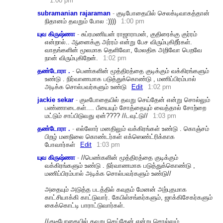
1:00 pm
subramanian rajaraman
-
குடிபோதையில் செலக்டிவாகத்தான்
நிதானம் தவறும் போல :))))
1:00 pm
யுவ கிருஷ்ணா
-
சுப்ரமணியன் ராஜாராமன், குதிரைக்கு குர்ரம்
என்றால்.. ஆனைக்கு அர்ரம் என்று பேச விரும்புகிறீர்கள்.
வாதங்களின் மூலமாக தெளிவோ, மேலதிக அறிவோ பெறவே
நான் விரும்புகிறேன்.
1:02 pm
தண்டோரா .
-
பெண்களின் மூத்திரத்தை குடிக்கும் வக்கிரங்களும்
உண்டு . நிர்வாணமாக படுத்துக்கொண்டு , மணிப்பிரம்பால்
அடிக்க சொல்பவர்களும் உண்டு
Edit
1:02 pm
jackie sekar
-
குடீபோதையில் தவறு செய்தேன் என்று சொல்லும்
பண்ணாடைகள்.... பீயையும் சோத்தையும் வைத்தால் சோற்றை
மட்டும் சாப்பிடுவது ஏன்???? //டவுட்டு//
1:03 pm
தண்டோரா .
-
எல்லோர் மனதிலும் வக்கிரங்கள் உண்டு . கொஞ்சம்
பிறழ் மனநிலை கொண்டர்கள் எக்ஸெண்ட்ரிக்காக
போவார்கள்
Edit
1:03 pm
யுவ கிருஷ்ணா
-
//பெண்களின் மூத்திரத்தை குடிக்கும்
வக்கிரங்களும் உண்டு . நிர்வாணமாக படுத்துக்கொண்டு ,
மணிப்பிரம்பால் அடிக்க சொல்பவர்களும் உண்டு//
அதையும் அடுத்த படத்தில் கவுதம் மேனன் அற்புதமாக
காட்சியாக்கி காட்டுவார். கேபிள்சங்கர்களும், ஜாக்கிசேகர்களும்
கைக்கொட்டி பாராட்டுவார்கள்.
//கு
டீபோதையில் தவறு செய்தேன் என்று சொல்லும்