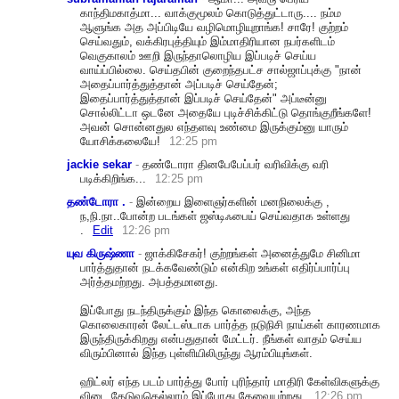
காந்திமகாத்மா... வாக்குமூலம் கொடுத்துட்டாரு.... நம்ம
ஆளுங்க அத அப்பிடியே வழிமொழியுறாங்க! சாரே! குற்றம்
செய்வதும், வக்கிரபுத்தியும் இம்மாதிரியான நபர்களிடம்
வெகுகாலம் ஊறி இருந்தாலொழிய இப்படிச் செய்ய
வாய்ப்பில்லை. செய்தபின் குறைந்தபட்ச சால்ஜாப்புக்கு "நான்
அதைப்பார்த்துத்தான் அப்படிச் செய்தேன்;
இதைப்பார்த்துத்தான் இப்படிச் செய்தேன்" அப்டீன்னு
சொல்லிட்டா ஒடனே அதையே புடிச்சிக்கிட்டு தொங்குறீங்களே!
அவன் சொன்னதுல எந்தளவு உண்மை இருக்கும்னு யாரும்
யோசிக்கலையே!
12:25 pm
jackie sekar
-
தண்டோரா தினபேபேப்பர் வரிவிக்கு வரி
படிக்கிறிங்க...
12:25 pm
தண்டோரா .
-
இன்றைய இளைஞர்களின் மனநிலைக்கு ,
ந,நி.நா..போன்ற படங்கள் ஜஸ்டிஃபைய் செய்வதாக உள்ளது
.
Edit
12:26 pm
யுவ கிருஷ்ணா
-
ஜாக்கிசேகர்! குற்றங்கள் அனைத்துமே சினிமா
பார்த்துதான் நடக்கவேண்டும் என்கிற உங்கள் எதிர்ப்பார்ப்பு
அர்த்தமற்றது. அபத்தமானது.
இப்போது நடந்திருக்கும் இந்த கொலைக்கு, அந்த
கொலைகாரன் லேட்டஸ்டாக பார்த்த நடுநிசி நாய்கள் காரணமாக
இருந்திருக்கிறது என்பதுதான் மேட்டர். நீங்கள் வாதம் செய்ய
விரும்பினால் இந்த புள்ளியிலிருந்து ஆரம்பியுங்கள்.
ஹிட்லர் எந்த படம் பார்த்து போர் புரிந்தார் மாதிரி கேள்விகளுக்கு
விடை தேடுவதெல்லாம் இப்போது தேவையற்றது.
12:26 pm