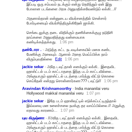
இப்படி ஒரு சம்பவம் நடக்கும் என்று தெரிந்தும் ஏன் இது
போலான படங்களை அரசு அனுமதிக்கவேண்டும் லக்கி...//
அதனால்தான் என்னுடைய விமர்சனத்தில் சென்சார்
போர்டினையும் விமர்சித்திருக்கிறேன் ஜாக்கி.
செங்கடலுக்கு தடை விதிக்கும் தணிக்கைக்குழு நடுநிசி
நாய்களை அனுமதித்தது வன்மையாக
கண்டிக்கத்தக்கது.
1:06 pm
தண்டோரா .
-
அடுத்த கட்ட நடவடிக்கையில் மனசு கண்ட
மேனிக்கு அலையும். ஆனால் அதை மெய்ப்பிக்க நாம்
விரும்புவதில்லை
Edit
1:06 pm
jackie sekar
-
அதே டவுட்தான் எனக்கும் லக்கி.. இதைவிட
ஹாஸ்ட்டல் படம் காட்டாததை இந்த படம் காட்டவில்லை..
அங்குயாரும் ஹாஸ்ட்டல் படத்தை பார்த்து விட்டு கொலை
செய்தேன் என்றறு சொன்னார்களா??? டவுட்டு//
1:06 pm
Aravindan Krishnamoorthy
-
India mananilai veru
Hollywood makkal mananilai veru
1:07 pm
jackie sekar
-
இதே படம் ஹாலிவுட்டில் எடுக்கப்பட்டிருந்தால்
இவ்வளவு மன உளைச்சலை நமக்கு தர வாய்ப்பில்லை.// அதுக்கு
எதாவது காரணம்...
1:07 pm
யுவ கிருஷ்ணா
-
//அதே டவுட்தான் எனக்கும் லக்கி.. இதைவிட
ஹாஸ்ட்டல் படம் காட்டாததை இந்த படம் காட்டவில்லை..
அங்குயாரும் ஹாஸ்ட்டல் படத்தை பார்த்து விட்டு கொலை