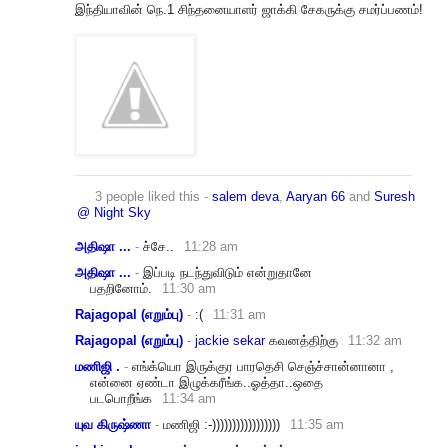
இந்தியாவின் நெ.1 சிந்தனையாளர் ஜாக்கி சேகருக்கு சமர்ப்பணம்!
3 people liked this
-
salem deva
,
Aaryan 66
and
Suresh
@ Night Sky
அதிஷா ...
-
ச்சே..
11:28 am
அதிஷா ...
-
இப்படி நடந்துவிடும் என்றுதானே
பதறினோம்.
11:30 am
Rajagopal (எறும்பு)
-
:(
11:31 am
Rajagopal (எறும்பு)
-
jackie sekar
கவனத்திற்கு
11:32 am
மணிஜி .
-
எங்க்யொ இருக்குர பாரதெசி செஞ்ச்சான்னானா ,
என்னை ஏண்டா இழுக்கரீங்க..ஓத்தா..
ஒதை
படபொறீங்க
11:34 am
யுவ கிருஷ்ணா
-
மணிஜி :-)))))))))))))))))
11:35 am