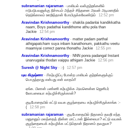
subramanian rajaraman
-
பாலியல் வன்குற்றங்களில்
ஈடுபடுபவனுக்கு நிச்சயம் அந்தச் சிந்தனை அவன் அடிமனதில்
நெடுங்காலம் ஊறித்தான் போயிருக்கவேண்டும்
12:52 pm
Aravindan Krishnamoorthy
-
shakila padanlai kandikkatha
naam, Boys padathai kandithome athu pola than
Jackie
12:54 pm
Aravindan Krishnamoorthy
-
matter padam parthal
athigapatcham suya inbam kanathonum, pakkathu veetu
maamiyai correct panna thonathu Jackie
12:55 pm
Aravindan Krishnamoorthy
-
NNN ponra padangal Instant
unarvugalai thodan vaippu athigam Jackie
12:56 pm
Suresh @ Night Sky
-
:-)
12:57 pm
யுவ கிருஷ்ணா
-
//கற்பழிப்பு போன்ற பாலியல் குற்றங்களுக்குப்
பொருந்தாது என்பது என் வாதம்//
ஏங்க. பிளான் பண்ணி கற்பழிக்க அவனென்ன ஜெனிபர்
லோபஸையா கற்பழிச்சிருக்கான்?
கு
டிபோதையில் எட்டு வயசு குழந்தையை கற்பழிச்சிருக்காங்க :-
(
12:58 pm
subramanian rajaraman
-
குடிபோதையில் நிதானம் தவறி எந்த
மனுசனும் மலத்தைத் தின்ன மாட்டான் இல்லையா? எட்டு வயசுக்
குழந்தையைக் கற்பழிக்க மட்டும்தான் நிதானம் தவறுமா?