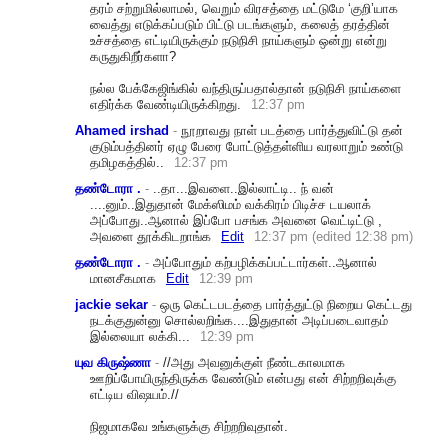
தரம் சற்றுமில்லாமல், வெறும் விரசத்தை மட்டுமே ‘குறி’யாக
வைத்து எடுக்கப்படும் பிட்டு படங்களும், கலைத் தரத்தின்
உச்சத்தை எட்டியிருக்கும் நடுநிசி நாய்களும் ஒன்று என்று
கருதுகிறீர்களா?
நல்ல பேக்கேஜிங்கில் வந்திருப்பதால்தான் நடுநிசி நாய்களை
எதிர்க்க வேண்டியிருக்கிறது.
12:37 pm
Ahamed irshad
-
நூறாவ‌து நாள் ப‌ட‌த்தை பார்த்துவிட்டு த‌ன்
குடும்ப‌த்தின‌ர் ஏழு பேரை போட்டுத்த‌ள்ளிய‌ வ‌ர‌லாறும் உண்டு
த‌மிழ‌க‌த்தில்..
12:37 pm
தண்டோரா .
-
..தா...இவளை..இல்லாட்
டி.. ந் வன்
....னும்..இதுதான் மேக்ஸிமம் வக்கிரம் பிடிச்ச டயலாக்
அப்போது..ஆனால் இப்போ பசங்க அவனை வெட்டிட்டு ,
அவளை தூக்கிடறாங்க
Edit
12:37 pm (edited 12:38 pm)
தண்டோரா .
-
அப்போதும் கற்பழிக்கப்பட்டார்கள்
..ஆனால்
மானசீகமாக
Edit
12:39 pm
jackie sekar
-
ஒரு கெட்டபடத்தை பார்த்துட்டு நிறைய கெட்டது
நடக்குதுன்னு சொல்லறிங்க....இதுதான் அடிப்படைவாதம்
இல்லையா லக்கி...
12:39 pm
யுவ கிருஷ்ணா
-
//அது அவனுக்குள் நீண்டகாலமாக
ஊறிப்போயிருந்திருக்க வேண்டும் என்பது என் சிற்றறிவுக்கு
எட்டிய விஷயம்.//
நிஜமாகவே உங்களுக்கு சிற்றறிவுதான்.