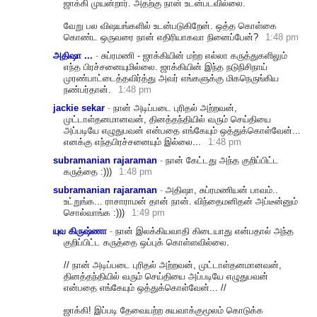
ஜாக்கி முயன்றார். அதற்கு நான் உடன்படவில்லை.
வேறு பல விஷயங்களில் உடன்படுகிறேன். ஒத்த கொள்கை
கொண்ட ஒருவரை நான் எதிரியாகவா நினைப்பேன்?
1:48 pm
அதிஷா ...
-
சுப்ரமணி - ஜாக்கியின் மற்ற எல்லா கருத்துகளிலும்
எந்த பிரச்சனையுமில்லை. ஜாக்கியின் இந்த நடுநிசிநாய்
முரண்பாட்டைத்தவிர்த்
து அவர் எங்களுக்கு மிகநெருங்கிய
நண்பர்தான்.
1:48 pm
jackie sekar
-
நான் அடிப்படை புரிதல் அற்றவன்,
முட்டாள்தனமானவன், தினத்தந்தியில் வரும் செய்தியை
அப்படியே எழுதுபவன் என்பதை எங்கேயும் ஒத்துக்கொள்வேன்...
எனக்கு எந்தபிரச்சனையும் இல்லை...
1:48 pm
subramanian rajaraman
-
நான் கேட்டது அந்த குறிப்பிட்ட
கருத்தை :)))
1:48 pm
subramanian rajaraman
-
அதிஷா, சுப்ரமணியன் பாவம்..
உட்றுங்க... ராசாராமன் தான் நான். விந்தைமனிதன் அப்டீன்னும்
சொல்வாங்க :)))
1:49 pm
யுவ கிருஷ்ணா
-
நான் இலக்கியவாதி கிடையாது என்பதால் அந்த
குறிப்பிட்ட கருத்தை ஒப்புக் கொள்ளவில்லை.
// நான் அடிப்படை புரிதல் அற்றவன், முட்டாள்தனமானவன்,
தினத்தந்தியில் வரும் செய்தியை அப்படியே எழுதுபவன்
என்பதை எங்கேயும் ஒத்துக்கொள்வேன்... //
ஜாக்கி! இப்படி தேவையற்ற சுயவாக்குமூலம் கொடுக்க