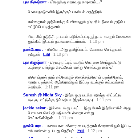
யுவ கிருஷ்ணா
-
//அதுக்கு எதாவது காரணம்...//
மேலைநாடுக
ளில் இருக்கும் பாலியல் சுதந்திரம்.
என்னதான் முற்போக்கு பேசினாலும் நம்மூரில் நிலவும் குடும்ப
கட்டுப்பெட்டித்தனம்.
சீனாவில் நடுநிசி நாய்கள் எடுக்கப்பட்டிருந்தால் கவுதம் மேனனை
தூக்கில் இடவும் தயங்கமாட்டார்கள்.
1:10 pm
தண்டோரா .
-
சிம்பிள்..அது தமிழ்ப்படம்..கொலை செய்தவன்
தமிழன்
Edit
1:10 pm
யுவ கிருஷ்ணா
-
//தமழ்நாட்டில் மட்டும் கொலை செய்துவிட்டு
படத்தை பார்த்து செய்தேன் என்று சொல்வது ஏன்?//
ஏனென்றால் நாம் எல்லோரும் தினத்தந்திதான் படிக்கிறோம்.
ஈநாடு படித்தால் ஆந்திராவிலும் இப்படி நடக்கும் சம்பவங்கள்
தெரியும்.
1:11 pm
Suresh @ Night Sky
-
இந்த ஒரு படத்த எடுத்து விட்டுட்டு
அவரு பாட்டுக்கு நிம்மதியா இருக்காரு:-(
1:11 pm
jackie sekar
-
இல்லை அது டவுட்... இது போல் இந்தியாவில் அது
போலான செய்தி பதிவாகியுள்ளதா என்று
கேட்ககின்றேன்..
1:11 pm
தண்டோரா .
-
மலையாள மனோரமா படித்தால் கேரளாவிலும் இப்படி
சம்பவங்கள் நடப்பது தெரியும்
Edit
1:12 pm