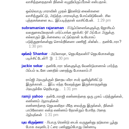
வாசித்ததைதான் நீங்கள் எழுதியிருப்பீர்கள் என்பதால்.
ஒவ்வொரு பாராவின் முதல் இரண்டு லைன்களை
வாசித்துவிட்டு, அடுத்த பாராவுக்கு போய்விடுவேன். சில
புத்தகங்களை கூட இப்படித்தான் வாசிப்பேன்.
1:29 pm
subramanian rajaraman
-
//ஆம்பிளைங்களுக்கு ஜோசியம்
வலதுகையிலதான் பார்ப்பாங்க ஜாக்கி:-)// அப்போ அதுக்கு
எல்லாரும் இடக்கையை மட்டும்தான் உபயோகப்
படுத்துறாங்கன்னு சொல்றீங்களா மணிஜீ..ஸ்ஸ்ஸ்... தண்டோரா?
1:30 pm
ஷங்கர் Shankar
-
அபிலாஷா, ஜெயதேவன்// ஜெயமோகன்னு
படிச்சிட்டேன்!! :))
1:30 pm
jackie sekar
-
தண்டோரா உங்களுக்கு வேண்டுமானால் பார்த்த
பிம்பம் உடனே மனதில் மறைந்து போகலாம்.//
ராம்ஜி அவருக்குள் நிறைய வீரா சமர் ஒளிஞ்சிகிட்டு
இருக்கான்.... இப்ப எந்த வேஷத்துல இருக்காறருன்னு
அவருக்கே தெரியாது..
1:31 pm
ramji yahoo
-
தன்டோராஜி எண்ணத்தை ஒரு முகப் படுத்துங்கள்,
எண்ணம் ஆராயுங்கள்
எண்ணத்தை ஜெயலலிதா மீதே வைத்து இருங்கள், நீங்கள்
பாபிலோனா என்ற எண்ணம் தோன்றும் போதே அதை
ஆர்யுங்கள்
1:31 pm
யுவ கிருஷ்ணா
-
//யாரு ரெண்டு பைக் வருதுன்னு நடுவால பூந்து
போக கவுண்டர் ட்ரை பண்ணும்போது பின்னாடி