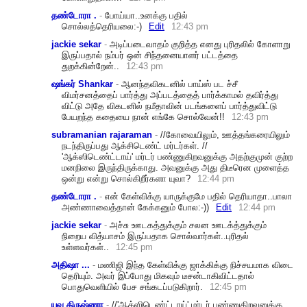
தண்டோரா .
-
போய்யா..உனக்கு பதில்
சொல்லத்தெரியலை:-)
Edit
12:43 pm
jackie sekar
-
அடிப்படைவாதம் குறித்த எனது புரிதலில் கோளாறு
இருப்பதால் நம்பர் ஒன் சிந்தனையாளர் பட்டத்தை
துறக்கின்றேன்..
12:43 pm
ஷங்கர் Shankar
-
ஆனந்தவிகடனில் பாய்ஸ் பட ச்சீ
விமர்சனத்தைப் பார்த்து அப்படத்தைத் பார்க்காமல் தவிர்த்து
விட்டு அதே விகடனில் நமீதாவின் படங்களைப் பார்த்துவிட்டு
பேயறந்த கதையை நான் எங்கே சொல்வேன்!!
12:43 pm
subramanian rajaraman
-
//கோவையிலும், ஊத்தங்கரையிலும்
நடந்திருப்பது ஆக்சிடெண்ட் மர்டர்கள். //
'ஆக்ஸிடெண்ட்டாய்' மர்டர் பண்ணுகிறவனுக்கு அதற்குமுன் குற்ற
மனநிலை இருந்திருக்காது. அவனுக்கு அது திடீரென முளைத்த
ஒன்று என்று சொல்கிறீர்களா யுவா?
12:44 pm
தண்டோரா .
-
என் கேள்விக்கு யாருக்குமே பதில் தெரியாதா..பாலா
அண்ணாவைத்தான் கேக்கனும் போல:-))
Edit
12:44 pm
jackie sekar
-
அச்சு ஊடகத்துக்கும் சலன ஊடக்த்துக்கும்
நிறைய வித்யாசம் இருப்பதாக சொல்வார்கள்..புரிதல்
உள்ளவர்கள்..
12:45 pm
அதிஷா ...
-
மணிஜி இந்த கேள்விக்கு ஜாக்கிக்கு நிச்சயமாக விடை
தெரியும். அவர் இப்போது மிகவும் டீசன்டாகிவிட்டதால்
பொதுவெளியில் பேச சங்கடப்படுகிறார்.
12:45 pm
யுவ கிருஷ்ணா
-
//'ஆக்ஸிடெண்ட்டாய்' மர்டர் பண்ணுகிறவனுக்கு