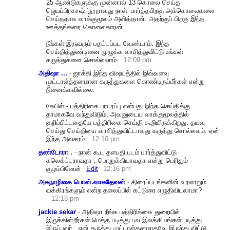
25 ஆண்டுகளுக்கு முன்னால் 13 கொலை செய்த
ஜெயப்பிரகாஷ் ‘நூறாவது நாள்’ பார்த்தபிறகு அக்கொலைகளை
செய்ததாக வாக்குமூலம் அளித்தான். அதற்குப் பிறகு இந்த
ஊத்தங்கரை கொலைகாரன்.
நீங்கள் இருவரும் பதட்டப்பட வேண்டாம். இந்த
செய்தித்துண்டினை முழுக்க வாசித்துவிட்டு உங்கள்
கருத்துகளை சொல்லலாம்.
12:09 pm
அதிஷா ...
-
ஜாக்கி இந்த விஷயத்தில் இவ்வளவு
முட்டாள்த்தனமான கருத்துகளை கொண்டிருப்பீர்கள் என்று
நினைக்கவில்லை.
கேபிள் - பத்திரிகை பரபரப்பு என்பது இந்த செய்திக்கு
தாமாகவே வந்துவிடும். அவனுடைய வாக்குமூலத்தில்
குறிப்பிட்டதையே பத்திரிகை செய்தி கூறியிருக்கிறது. தயவு
செய்து செய்தியை வாசித்துவிட்டாவது கருத்து சொல்லவும். ஏன்
இந்த அவசரம்.
12:10 pm
தண்டோரா .
-
நான் கூட தளபதி படம் பார்த்துவிட்டு
கலெக்ட்டராவதா , பொறுக்கியாவதா என்று பெரிதும்
குழம்பினேன்
Edit
12:16 pm
அகநாழிகை பொன்.வாசுதேவன்
-
திரைப்படங்களின் வரலாறும்
வக்கிரங்களும் என்ற தலைப்பில் கட்டுரை எழுதிவிடலாமா?
12:18 pm
jackie sekar
-
அதிஷா நீங்க பத்திரிக்கை துறையில்
இருக்கின்றீர்கள் மெத்த படித்து பல இலக்கியங்கள் படித்து
இருப்பவர்.. என் கருத்து முட்டாள்தனமாகவே இருந்து விட்டு